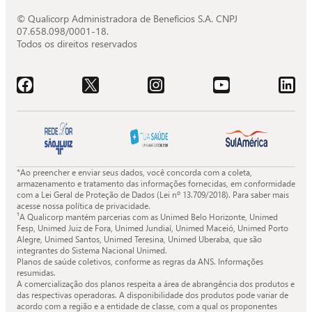
© Qualicorp Administradora de Benefícios S.A. CNPJ
07.658.098/0001-18.
Todos os direitos reservados
Acessar o Facebook da Quali.
Acessar o X da Quali.
Acessar o Instagram da Quali.
Acessar o Youtube da Quali.
Acessar o LinkedIn da 
*Ao preencher e enviar seus dados, você concorda com a coleta,
armazenamento e tratamento das informações fornecidas, em conformidade
com a Lei Geral de Proteção de Dados (Lei nº 13.709/2018). Para saber mais
acesse nossa política de privacidade.
¹A Qualicorp mantém parcerias com as Unimed Belo Horizonte, Unimed
Fesp, Unimed Juiz de Fora, Unimed Jundiaí, Unimed Maceió, Unimed Porto
Alegre, Unimed Santos, Unimed Teresina, Unimed Uberaba, que são
integrantes do Sistema Nacional Unimed.
Planos de saúde coletivos, conforme as regras da ANS. Informações
resumidas.
A comercialização dos planos respeita a área de abrangência dos produtos e
das respectivas operadoras. A disponibilidade dos produtos pode variar de
acordo com a região e a entidade de classe, com a qual os proponentes