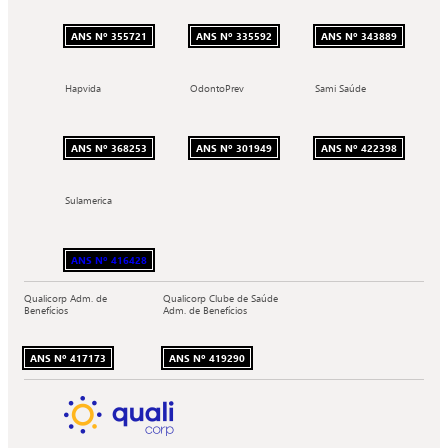
ANS Nº 355721
ANS Nº 335592
ANS Nº 343889
Hapvida
OdontoPrev
Sami Saúde
ANS Nº 368253
ANS Nº 301949
ANS Nº 422398
Sulamerica
ANS Nº 416428
Qualicorp Adm. de
Qualicorp Clube de Saúde
Benefícios
Adm. de Benefícios
ANS Nº 417173
ANS Nº 419290