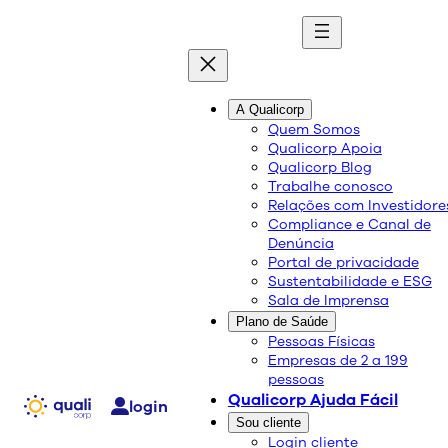
A Qualicorp
doenças e trata
quali
blog
Quem Somos
Qualicorp Apoia
Qualicorp Blog
Conteúdo de qualidade e as melhores
Trabalhe conosco
soluções sobre saúde e bem-estar.
Relações com Investidore
Compliance e Canal de
Denúncia
Portal de privacidade
Sustentabilidade e ESG
Sala de Imprensa
Plano de Saúde
Pessoas Físicas
Empresas de 2 a 199
pessoas
Qualicorp Ajuda Fácil
login
Sou cliente
Doenças e Tratamentos
Login cliente
21/10/2021