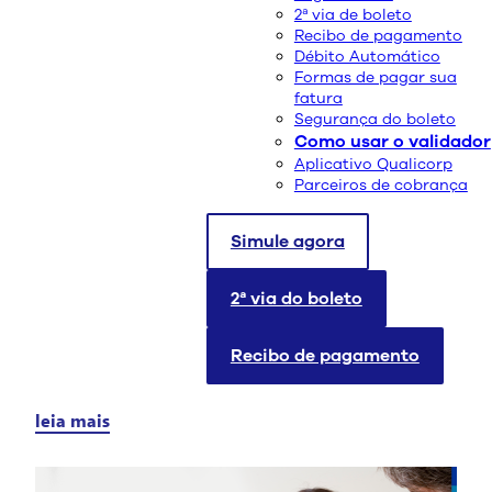
2ª via de boleto
Doença do coração grande
Recibo de pagamento
Débito Automático
Formas de pagar sua
leia mais
fatura
Segurança do boleto
Como usar o validador
Aplicativo Qualicorp
Parceiros de cobrança
Simule agora
2ª via do boleto
Doenças e Tratamentos
08/10/2021
Recibo de pagamento
O que é Síndrome de Capgras
leia mais