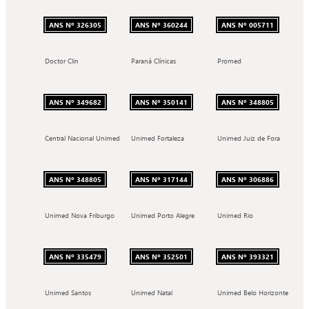
ANS Nº 326305
ANS Nº 360244
ANS Nº 005711
Doctor Clin
Paraná Clínicas
Promed
ANS Nº 349682
ANS Nº 350141
ANS Nº 348805
Central Nacional Unimed
Unimed Fortaleza
Unimed Juiz de Fora
ANS Nº 348805
ANS Nº 317144
ANS Nº 306886
Unimed Nova Friburgo
Unimed Porto Alegre
Unimed Rio
ANS Nº 335479
ANS Nº 352501
ANS Nº 393321
Unimed Santos
Unimed Natal
Unimed Belo Horizonte