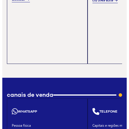
(11) 3149 8319
canais de venda
WHATSAPP
TELEFONE
Pessoa física
Capitais e regiões metro