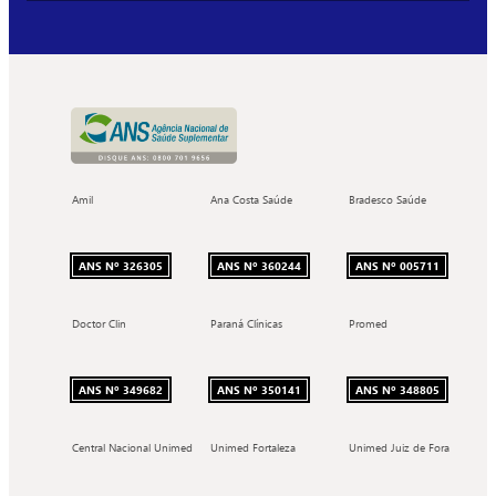
Amil
Ana Costa Saúde
Bradesco Saúde
ANS Nº 326305
ANS Nº 360244
ANS Nº 005711
Doctor Clin
Paraná Clínicas
Promed
ANS Nº 349682
ANS Nº 350141
ANS Nº 348805
Central Nacional Unimed
Unimed Fortaleza
Unimed Juiz de Fora