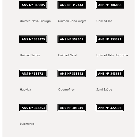
ANS Nº 348805
ANS Nº 317144
ANS Nº 306886
Unimed Nova Friburgo
Unimed Porto Alegre
Unimed Rio
ANS Nº 335479
ANS Nº 352501
ANS Nº 393321
Unimed Santos
Unimed Natal
Unimed Belo Horizonte
ANS Nº 355721
ANS Nº 335592
ANS Nº 343889
Hapvida
OdontoPrev
Sami Saúde
ANS Nº 368253
ANS Nº 301949
ANS Nº 422398
Sulamerica