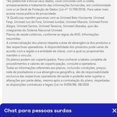
*Ao preencher e enviar seus dados, você concorda com a coleta,
armazenamento e tratamento das informações fornecidas, em conformidade
com a Lei Geral de Proteção de Dados (Lei nº 13.709/2018). Para saber mais
acesse nossa política de privacidade.
¹A Qualicorp mantém parcerias com as Unimed Belo Horizonte, Unimed
Fesp, Unimed Juiz de Fora, Unimed Jundiaí, Unimed Maceió, Unimed Porto
Alegre, Unimed Santos, Unimed Teresina, Unimed Uberaba, que são
integrantes do Sistema Nacional Unimed.
Planos de saúde coletivos, conforme as regras da ANS. Informações
resumidas.
A comercialização dos planos respeita a área de abrangência dos produtos e
das respectivas operadoras. A disponibilidade dos produtos pode variar de
acordo com a região e a entidade de classe, com a qual os proponentes
mantêm o vínculo.
Os planos podem ser coparticipados. Para conhecer a tabela completa de
procedimentos e valores de coparticipação, consulte a operadora.
Todas as informações referentes aos planos, incluindo condições, preços,
rede de prestadores e sua abrangência geográfica, são de responsabilidade
exclusiva das respectivas operadoras de saúde e poderão estar sujeitas a
alterações por parte delas, mesmo após a contratação do plano, respeitadas
as disposições contratuais e legais (Lei no 9.656/98).
08/2026
Chat para pessoas surdas