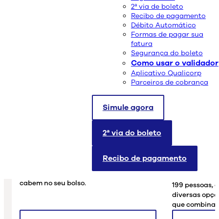
2ª via de boleto
Recibo de pagamento
Débito Automático
Formas de pagar sua
fatura
Segurança do boleto
Como usar o validador
Aplicativo Qualicorp
Parceiros de cobrança
Simule agora
Planos de saúde para
Planos de
Pessoa Física
Pequenas
2ª via do boleto
Empresa
Aqui na Qualicorp, temos parceria com
as mais importantes
empresas de plano
Para você que
Recibo de pagamento
de saúde
do país, atendendo mais de
180
empreendedor
profissões
com qualidade e preços que
pretende cont
cabem no seu bolso.
199 pessoas, 
diversas opçõ
que combinam