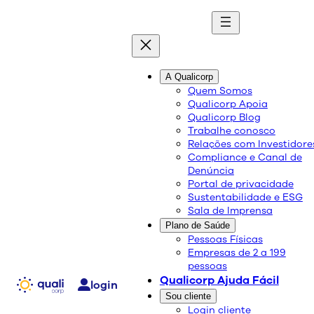
Onde a sua
Pular
saúde
encontra
A Qualicorp
para
o melhor
Quem Somos
o
plano
Qualicorp Apoia
conteúdo
Qualicorp Blog
Capitais
11 3178-4000
Trabalhe conosco
Relações com Investidore
Demais áreas
0800 777 4004
Compliance e Canal de
Denúncia
Portal de privacidade
Sustentabilidade e ESG
Sala de Imprensa
Plano de Saúde
Pessoas Físicas
Empresas de 2 a 199
pessoas
Qualicorp Ajuda Fácil
login
Sou cliente
Login cliente