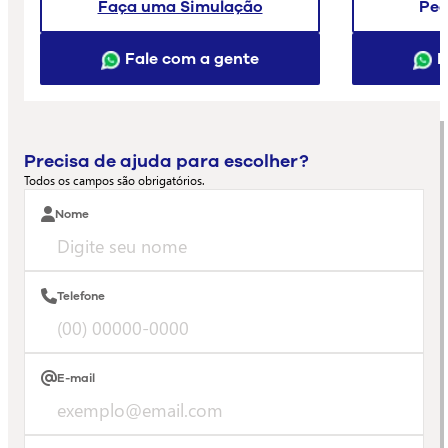
Faça uma Simulação
Peç
Fale com a gente
F
Precisa de ajuda para escolher?
Todos os campos são obrigatórios.
Nome
Telefone
E-mail