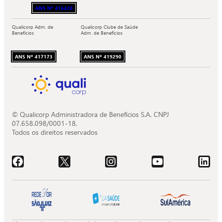
ANS Nº 416428
Qualicorp Adm. de
Qualicorp Clube de Saúde
Benefícios
Adm. de Benefícios
ANS Nº 417173
ANS Nº 419290
© Qualicorp Administradora de Benefícios S.A. CNPJ
07.658.098/0001-18.
Todos os direitos reservados
Acessar o Facebook da Quali.
Acessar o X da Quali.
Acessar o Instagram da Quali.
Acessar o Youtube da Quali.
Acessar o LinkedIn da 