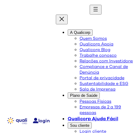
Pular
A Qualicorp
para
Quem Somos
o
Qualicorp Apoia
conteúdo
Qualicorp Blog
Trabalhe conosco
Relações com Investidore
Na Qualicorp temos as melhores
Compliance e Canal de
parcerias
Denúncia
Portal de privacidade
Sustentabilidade e ESG
Sala de Imprensa
Plano de Saúde
Pessoas Físicas
Empresas de 2 a 199
pessoas
Qualicorp Ajuda Fácil
login
Sou cliente
Login cliente