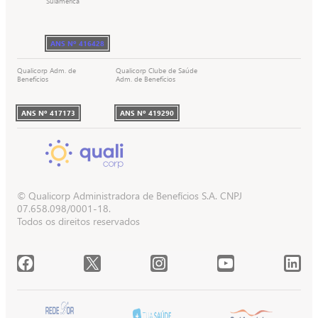
Sulamerica
ANS Nº 416428
Qualicorp Adm. de
Qualicorp Clube de Saúde
Benefícios
Adm. de Benefícios
ANS Nº 417173
ANS Nº 419290
© Qualicorp Administradora de Benefícios S.A. CNPJ
07.658.098/0001-18.
Todos os direitos reservados
Acessar o Facebook da Quali.
Acessar o X da Quali.
Acessar o Instagram da Quali.
Acessar o Youtube da Quali.
Acessar o LinkedIn da 