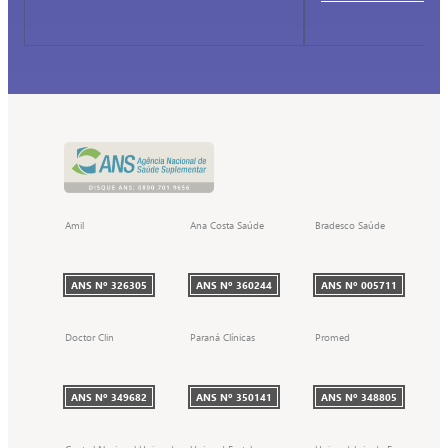
Amil
Ana Costa Saúde
Bradesco Saúde
ANS Nº 326305
ANS Nº 360244
ANS Nº 005711
Doctor Clin
Paraná Clínicas
Promed
ANS Nº 349682
ANS Nº 350141
ANS Nº 348805