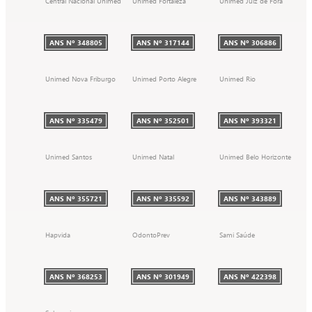
Central Nacional Unimed
Unimed Fortaleza
Unimed Juiz de Fora
ANS Nº 348805
ANS Nº 317144
ANS Nº 306886
Unimed Nova Friburgo
Unimed Porto Alegre
Unimed Rio
ANS Nº 335479
ANS Nº 352501
ANS Nº 393321
Unimed Santos
Unimed Natal
Unimed Belo Horizonte
ANS Nº 355721
ANS Nº 335592
ANS Nº 343889
Hapvida
OdontoPrev
Sami Saúde
ANS Nº 368253
ANS Nº 301949
ANS Nº 422398