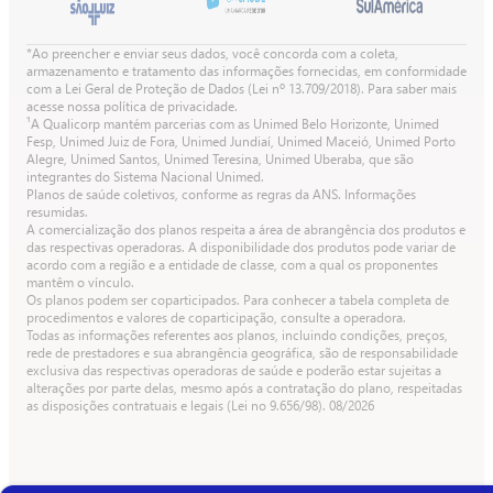
*Ao preencher e enviar seus dados, você concorda com a coleta,
armazenamento e tratamento das informações fornecidas, em conformidade
com a Lei Geral de Proteção de Dados (Lei nº 13.709/2018). Para saber mais
acesse nossa política de privacidade.
¹A Qualicorp mantém parcerias com as Unimed Belo Horizonte, Unimed
Fesp, Unimed Juiz de Fora, Unimed Jundiaí, Unimed Maceió, Unimed Porto
Alegre, Unimed Santos, Unimed Teresina, Unimed Uberaba, que são
integrantes do Sistema Nacional Unimed.
Planos de saúde coletivos, conforme as regras da ANS. Informações
resumidas.
A comercialização dos planos respeita a área de abrangência dos produtos e
das respectivas operadoras. A disponibilidade dos produtos pode variar de
acordo com a região e a entidade de classe, com a qual os proponentes
mantêm o vínculo.
Os planos podem ser coparticipados. Para conhecer a tabela completa de
procedimentos e valores de coparticipação, consulte a operadora.
Todas as informações referentes aos planos, incluindo condições, preços,
rede de prestadores e sua abrangência geográfica, são de responsabilidade
exclusiva das respectivas operadoras de saúde e poderão estar sujeitas a
alterações por parte delas, mesmo após a contratação do plano, respeitadas
as disposições contratuais e legais (Lei no 9.656/98).
08/2026