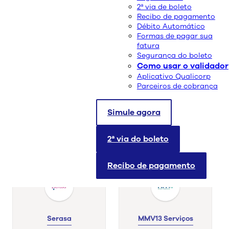
Conheça nossos parceiros
2ª via de boleto
A Qualicorp conta com o apoio de empresas de
Recibo de pagamento
cobrança que você pode confiar.
Débito Automático
Formas de pagar sua
Se receber contato de outra empresa ou achar
fatura
algo suspeito, fale com a gente.
Segurança do boleto
Como usar o validador
Aplicativo Qualicorp
Parceiros de cobrança
Simule agora
Boa Vista
Easycob
2ª via do boleto
Recibo de pagamento
Serasa
MMV13 Serviços