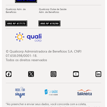
Qualicorp Adm. de
Qualicorp Clube de Saúde
Benefícios
Adm. de Benefícios
ANS Nº 417173
ANS Nº 419290
© Qualicorp Administradora de Benefícios S.A. CNPJ
07.658.098/0001-18.
Todos os direitos reservados
Acessar o Facebook da Quali.
Acessar o X da Quali.
Acessar o Instagram da Quali.
Acessar o Youtube da Quali.
Acessar o LinkedIn da 
*Ao preencher e enviar seus dados, você concorda com a coleta,