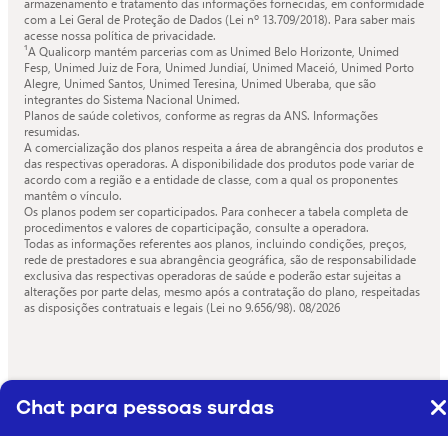
armazenamento e tratamento das informações fornecidas, em conformidade
com a Lei Geral de Proteção de Dados (Lei nº 13.709/2018). Para saber mais
acesse nossa política de privacidade.
¹A Qualicorp mantém parcerias com as Unimed Belo Horizonte, Unimed
Fesp, Unimed Juiz de Fora, Unimed Jundiaí, Unimed Maceió, Unimed Porto
Alegre, Unimed Santos, Unimed Teresina, Unimed Uberaba, que são
integrantes do Sistema Nacional Unimed.
Planos de saúde coletivos, conforme as regras da ANS. Informações
resumidas.
A comercialização dos planos respeita a área de abrangência dos produtos e
das respectivas operadoras. A disponibilidade dos produtos pode variar de
acordo com a região e a entidade de classe, com a qual os proponentes
mantêm o vínculo.
Os planos podem ser coparticipados. Para conhecer a tabela completa de
procedimentos e valores de coparticipação, consulte a operadora.
Todas as informações referentes aos planos, incluindo condições, preços,
rede de prestadores e sua abrangência geográfica, são de responsabilidade
exclusiva das respectivas operadoras de saúde e poderão estar sujeitas a
alterações por parte delas, mesmo após a contratação do plano, respeitadas
as disposições contratuais e legais (Lei no 9.656/98).
08/2026
Chat para pessoas surdas