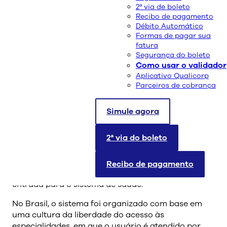
2ª via de boleto
Recibo de pagamento
Débito Automático
Formas de pagar sua
Confira abaixo o artigo de Celso Visconti
fatura
Segurança do boleto
Evangelista, superintendente-médico da Qualicorp,
Como usar o validador
publicado nesta segunda-feira (24) pelo jornal
Aplicativo Qualicorp
Correio Braziliense.
Parceiros de cobrança
A atenção primária e a mudança no modelo de
saúde
Simule agora
Muito se tem discutido a respeito das mudanças
2ª via do boleto
necessárias no modelo da saúde suplementar. Um
dos mais importantes pilares desse debate é o
resgate da imagem do médico de família, ou
Recibo de pagamento
médico generalista, atuando como porta de
entrada para o sistema de saúde.
No Brasil, o sistema foi organizado com base em
uma cultura da liberdade do acesso às
especialidades, em que o usuário é atendido por