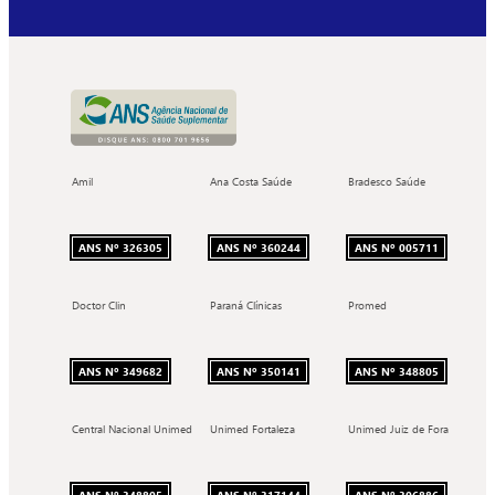
Amil
Ana Costa Saúde
Bradesco Saúde
ANS Nº 326305
ANS Nº 360244
ANS Nº 005711
Doctor Clin
Paraná Clínicas
Promed
ANS Nº 349682
ANS Nº 350141
ANS Nº 348805
Central Nacional Unimed
Unimed Fortaleza
Unimed Juiz de Fora
ANS Nº 348805
ANS Nº 317144
ANS Nº 306886