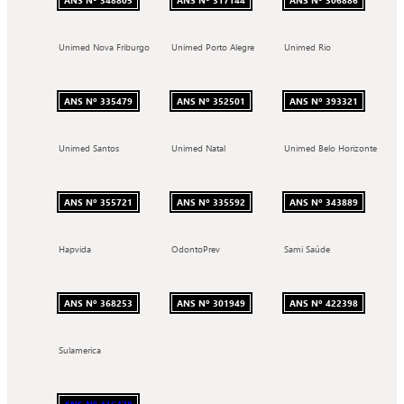
Unimed Nova Friburgo
Unimed Porto Alegre
Unimed Rio
ANS Nº 335479
ANS Nº 352501
ANS Nº 393321
Unimed Santos
Unimed Natal
Unimed Belo Horizonte
ANS Nº 355721
ANS Nº 335592
ANS Nº 343889
Hapvida
OdontoPrev
Sami Saúde
ANS Nº 368253
ANS Nº 301949
ANS Nº 422398
Sulamerica
ANS Nº 416428