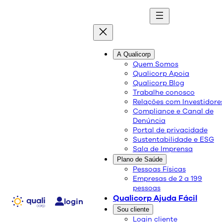
A Qualicorp
A atenção primária e a
Quem Somos
Qualicorp Apoia
mudança no modelo de
Qualicorp Blog
Trabalhe conosco
saúde
Relações com Investidore
Compliance e Canal de
Denúncia
Portal de privacidade
Sustentabilidade e ESG
Sala de Imprensa
Plano de Saúde
Pessoas Físicas
Empresas de 2 a 199
pessoas
Qualicorp Ajuda Fácil
login
Sou cliente
Login cliente