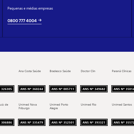
Pequenas e médias empresas
0800 777 4004
Ana Costa Saúde
Bradesco Saúde
Doctor Clin
Paraná Clínicas
 326305
ANS Nº 360244
ANS Nº 005711
ANS Nº 349682
ANS Nº 3501
uiz de
Unimed Nova
Unimed Porto
Unimed Rio
Unimed Santos
Friburgo
Alegre
 306886
ANS Nº 335479
ANS Nº 352501
ANS Nº 393321
ANS Nº 3557