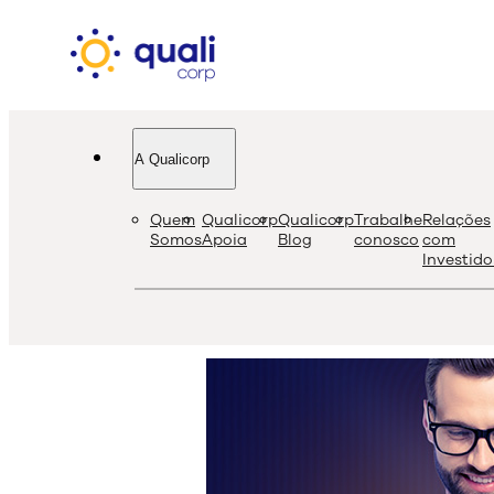
A Qualicorp
Quali amplia venda nacional
Quem
Qualicorp
Qualicorp
Trabalhe
Relações
Somos
Apoia
Blog
conosco
com
Investido
seguros