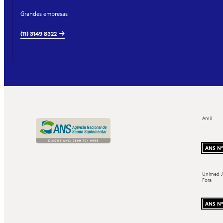
Grandes empresas
(11) 3149 8322
Amil
ANS Nº
Unimed J
Fora
ANS Nº