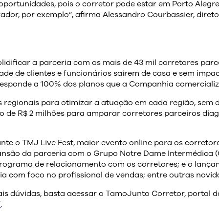
ortunidades, pois o corretor pode estar em Porto Alegre, u
dor, por exemplo”, afirma Alessandro Courbassier, direto
olidificar a parceria com os mais de 43 mil corretores par
dade de clientes e funcionários saírem de casa e sem impa
responde a 100% dos planos que a Companhia comercializ
regionais para otimizar a atuação em cada região, sem de
nto de R$ 2 milhões para amparar corretores parceiros di
te o TMJ Live Fest, maior evento online para os corretor
pansão da parceria com o Grupo Notre Dame Intermédica (
programa de relacionamento com os corretores; e o lança
ia com foco no profissional de vendas; entre outras novid
ais dúvidas, basta acessar o TamoJunto Corretor, portal 
/
.