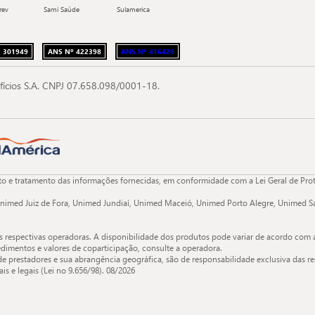
rev
Sami Saúde
Sulamerica
 301949
ANS Nº 422398
ANS Nº 416428
fícios S.A. CNPJ 07.658.098/0001-18.
 e tratamento das informações fornecidas, em conformidade com a Lei Geral de Proteç
nimed Juiz de Fora, Unimed Jundiaí, Unimed Maceió, Unimed Porto Alegre, Unimed Sa
s respectivas operadoras. A disponibilidade dos produtos pode variar de acordo com 
dimentos e valores de coparticipação, consulte a operadora.
de prestadores e sua abrangência geográfica, são de responsabilidade exclusiva das re
s e legais (Lei no 9.656/98).
08/2026