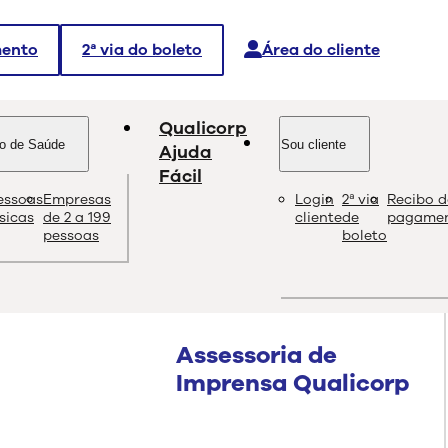
mento
2ª via do boleto
Área do cliente
Qualicorp
o de Saúde
Sou cliente
Ajuda
Fácil
dades aos corretores de
essoas
Empresas
Login
2ª via
Recibo d
ísicas
de 2 a 199
cliente
de
pagame
pessoas
boleto
Assessoria de
Imprensa Qualicorp