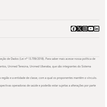
Acessar o Facebook da Quali.
Acessar o X da Quali.
Acessar o Instagram da Quali.
Acessar o Youtube da Quali.
Acessar o LinkedIn da Qual
ão de Dados (Lei nº 13.709/2018). Para saber mais acesse nossa política de
ntos, Unimed Teresina, Unimed Uberaba, que são integrantes do Sistema
a região e a entidade de classe, com a qual os proponentes mantêm o vínculo.
spectivas operadoras de saúde e poderão estar sujeitas a alterações por parte