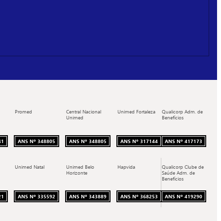
Promed
Central Nacional
Unimed Fortaleza
Qualicorp Adm. de
Unimed
Benefícios
41
ANS Nº 348805
ANS Nº 348805
ANS Nº 317144
ANS Nº 417173
Unimed Natal
Unimed Belo
Hapvida
Qualicorp Clube de
Horizonte
Saúde Adm. de
Benefícios
21
ANS Nº 335592
ANS Nº 343889
ANS Nº 368253
ANS Nº 419290