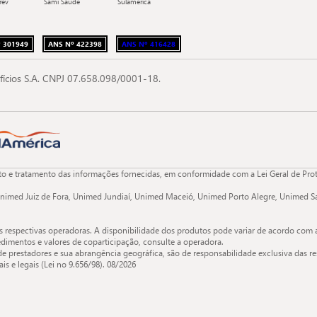
rev
Sami Saúde
Sulamerica
 301949
ANS Nº 422398
ANS Nº 416428
fícios S.A. CNPJ 07.658.098/0001-18.
 e tratamento das informações fornecidas, em conformidade com a Lei Geral de Proteç
nimed Juiz de Fora, Unimed Jundiaí, Unimed Maceió, Unimed Porto Alegre, Unimed Sa
s respectivas operadoras. A disponibilidade dos produtos pode variar de acordo com 
dimentos e valores de coparticipação, consulte a operadora.
de prestadores e sua abrangência geográfica, são de responsabilidade exclusiva das re
s e legais (Lei no 9.656/98).
08/2026