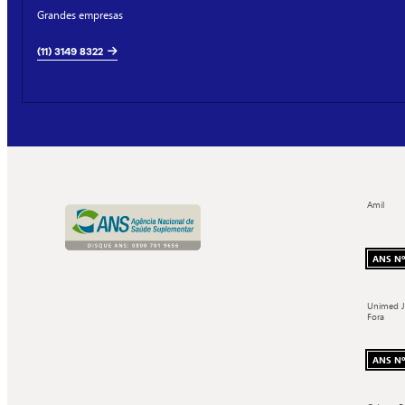
Grandes empresas
(11) 3149 8322
Amil
ANS Nº
Unimed J
Fora
ANS Nº