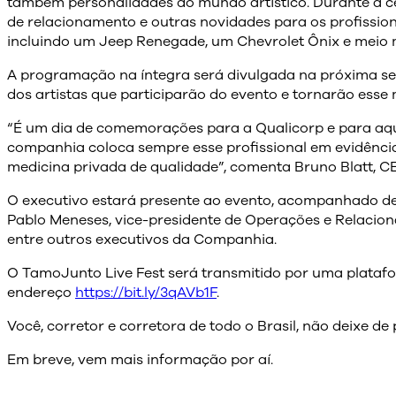
também personalidades do mundo artístico. Durante a c
de relacionamento e outras novidades para os profission
incluindo um Jeep Renegade, um Chevrolet Ônix e meio m
A programação na íntegra será divulgada na próxima s
dos artistas que participarão do evento e tornarão esse
“É um dia de comemorações para a Qualicorp e para aque
companhia coloca sempre esse profissional em evidência,
medicina privada de qualidade”, comenta Bruno Blatt, C
O executivo estará presente ao evento, acompanhado de 
Pablo Meneses, vice-presidente de Operações e Relacion
entre outros executivos da Companhia.
O TamoJunto Live Fest será transmitido por uma platafor
endereço
https://bit.ly/3qAVb1F
.
Você, corretor e corretora de todo o Brasil, não deixe de 
Em breve, vem mais informação por aí.