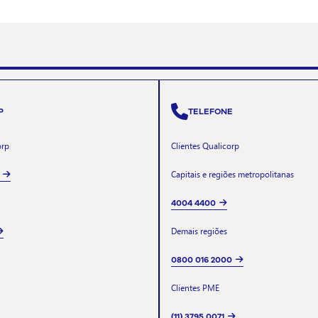
P
TELEFONE
orp
Clientes Qualicorp
Capitais e regiões metropolitanas
4004 4400
Demais regiões
0800 016 2000
Clientes PME
(11) 3795 0071