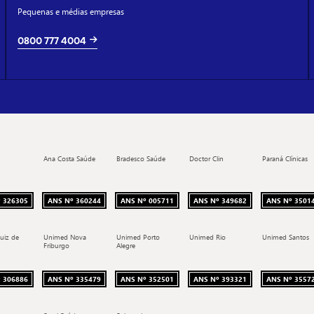
Pequenas e médias empresas
0800 777 4004
Ana Costa Saúde
Bradesco Saúde
Doctor Clin
Paraná Clínicas
 326305
ANS Nº 360244
ANS Nº 005711
ANS Nº 349682
ANS Nº 3501
uiz de
Unimed Nova
Unimed Porto
Unimed Rio
Unimed Santos
Friburgo
Alegre
 306886
ANS Nº 335479
ANS Nº 352501
ANS Nº 393321
ANS Nº 3557