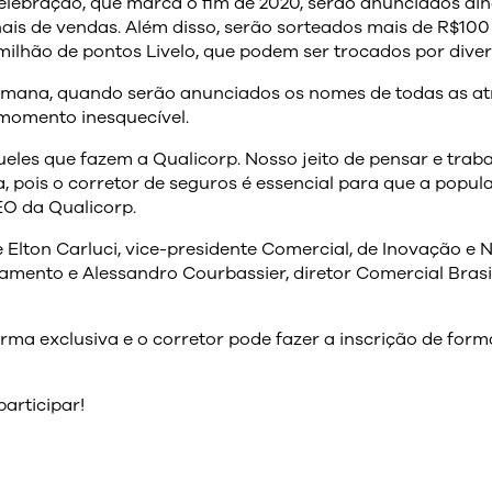
elebração, que marca o fim de 2020, serão anunciados a
ais de vendas. Além disso, serão sorteados mais de R$100
ilhão de pontos Livelo, que podem ser trocados por diver
emana, quando serão anunciados os nomes de todas as at
 momento inesquecível.
les que fazem a Qualicorp. Nosso jeito de pensar e traba
 pois o corretor de seguros é essencial para que a popul
EO da Qualicorp.
Elton Carluci, vice-presidente Comercial, de Inovação e 
amento e Alessandro Courbassier, diretor Comercial Brasi
ma exclusiva e o corretor pode fazer a inscrição de form
participar!