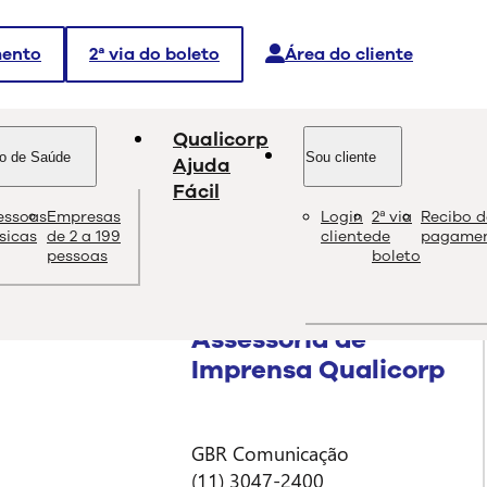
mento
2ª via do boleto
Área do cliente
Qualicorp
o de Saúde
Sou cliente
Ajuda
Fácil
lizado de forma online
essoas
Empresas
Login
2ª via
Recibo d
ísicas
de 2 a 199
cliente
de
pagame
pessoas
boleto
Assessoria de
Imprensa Qualicorp
GBR Comunicação
(11) 3047-2400