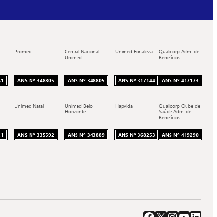
Promed
Central Nacional
Unimed Fortaleza
Qualicorp Adm. de
Unimed
Benefícios
41
ANS Nº 348805
ANS Nº 348805
ANS Nº 317144
ANS Nº 417173
Unimed Natal
Unimed Belo
Hapvida
Qualicorp Clube de
Horizonte
Saúde Adm. de
Benefícios
21
ANS Nº 335592
ANS Nº 343889
ANS Nº 368253
ANS Nº 419290
Acessar o Facebook da Quali.
Acessar o X da Quali.
Acessar o Instagram da Quali.
Acessar o Youtube da Quali.
Acessar o LinkedIn da Qual