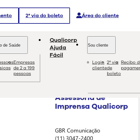
mento
2ª via do boleto
Área do cliente
Qualicorp
o de Saúde
Sou cliente
Ajuda
Fácil
de 2021
essoas
Empresas
Login
2ª via
Recibo d
ísicas
de 2 a 199
cliente
de
pagame
pessoas
boleto
Assessoria de
Imprensa Qualicorp
GBR Comunicação
(11) 3047-2400