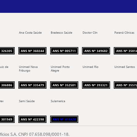
Ana Costa Saúde
Bradesco Saúde
Doctor Clin
Paraná Clínicas
 326305
ANS Nº 360244
ANS Nº 005711
ANS Nº 349682
ANS Nº 3501
uiz de
Unimed Nova
Unimed Porto
Unimed Rio
Unimed Santos
Friburgo
Alegre
 306886
ANS Nº 335479
ANS Nº 352501
ANS Nº 393321
ANS Nº 3557
rev
Sami Saúde
Sulamerica
 301949
ANS Nº 422398
ANS Nº 416428
fícios S.A. CNPJ 07.658.098/0001-18.