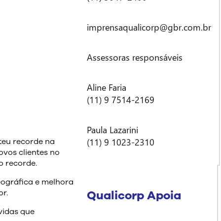
imprensaqualicorp@gbr.com.br
Assessoras responsáveis
Aline Faria
(11) 9 7514-2169
Paula Lazarini
(11) 9 1023-2310
teu recorde na
ovos clientes no
o recorde.
eográfica e melhora
Qualicorp Apoia
or.
vidas que