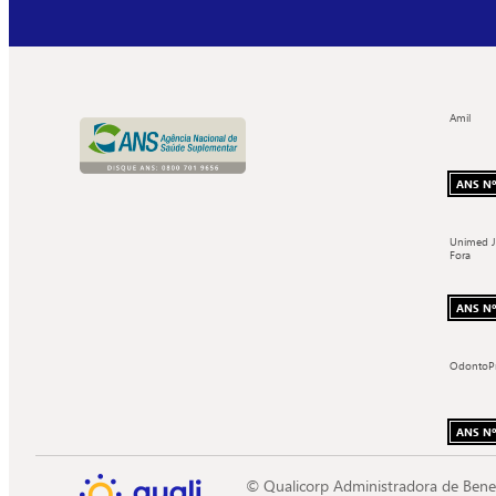
Amil
ANS Nº
Unimed J
Fora
ANS Nº
OdontoP
ANS Nº
© Qualicorp Administradora de Bene