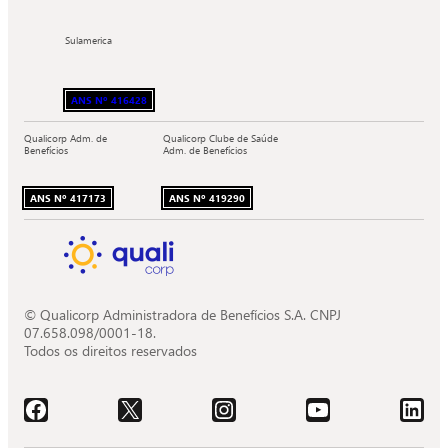
Sulamerica
ANS Nº 416428
Qualicorp Adm. de
Qualicorp Clube de Saúde
Benefícios
Adm. de Benefícios
ANS Nº 417173
ANS Nº 419290
© Qualicorp Administradora de Benefícios S.A. CNPJ
07.658.098/0001-18.
Todos os direitos reservados
Acessar o Facebook da Quali.
Acessar o X da Quali.
Acessar o Instagram da Quali.
Acessar o Youtube da Quali.
Acessar o LinkedIn da 