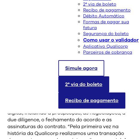
A Qualicorp anuncia a compra de carteira de cerca
2ª via de boleto
de 14 mil clientes da administradora de benefícios
Recibo de pagamento
Clube Care, referente ao segmento Coletivo por
Débito Automático
Adesão e operada pelo Grupo Assim Saúde, que
Formas de pagar sua
atua na capital fluminense e Grande Rio de
fatura
Segurança do boleto
Janeiro.
Como usar o validador
Com investimento de R$ 20 milhões, o objetivo da
Aplicativo Qualicorp
Parceiros de cobrança
Qualicorp é reforçar sua presença regionalmente e
ampliar o portfólio de planos de saúde. “Com a
aquisição, nós queremos fortalecer cada vez mais
Simule agora
a atuação da Companhia, com oferta de produtos
de qualidade e mais acessíveis para diferentes
2ª via do boleto
segmentos da população”, destaca Bruno Blatt,
CEO da Qualicorp.
Recibo de pagamento
O processo foi realizado de forma totalmente
digital, incluindo a prospecção, as negociações, a
due diligence, o fechamento do acordo e as
assinaturas do contrato. “Pela primeira vez na
história da Qualicorp realizamos uma transação