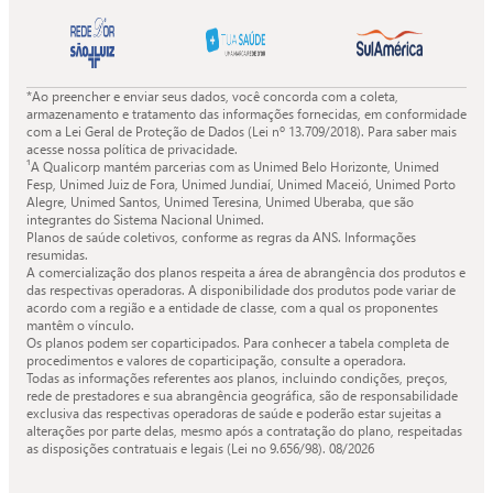
*Ao preencher e enviar seus dados, você concorda com a coleta,
armazenamento e tratamento das informações fornecidas, em conformidade
com a Lei Geral de Proteção de Dados (Lei nº 13.709/2018). Para saber mais
acesse nossa política de privacidade.
¹A Qualicorp mantém parcerias com as Unimed Belo Horizonte, Unimed
Fesp, Unimed Juiz de Fora, Unimed Jundiaí, Unimed Maceió, Unimed Porto
Alegre, Unimed Santos, Unimed Teresina, Unimed Uberaba, que são
integrantes do Sistema Nacional Unimed.
Planos de saúde coletivos, conforme as regras da ANS. Informações
resumidas.
A comercialização dos planos respeita a área de abrangência dos produtos e
das respectivas operadoras. A disponibilidade dos produtos pode variar de
acordo com a região e a entidade de classe, com a qual os proponentes
mantêm o vínculo.
Os planos podem ser coparticipados. Para conhecer a tabela completa de
procedimentos e valores de coparticipação, consulte a operadora.
Todas as informações referentes aos planos, incluindo condições, preços,
rede de prestadores e sua abrangência geográfica, são de responsabilidade
exclusiva das respectivas operadoras de saúde e poderão estar sujeitas a
alterações por parte delas, mesmo após a contratação do plano, respeitadas
as disposições contratuais e legais (Lei no 9.656/98).
08/2026