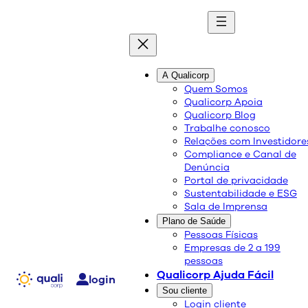
A Qualicorp
Qualicorp compra
Quem Somos
Qualicorp Apoia
carteira de clientes da
Qualicorp Blog
Trabalhe conosco
adm. de benefícios Clube
Relações com Investidore
Compliance e Canal de
Denúncia
Care
Portal de privacidade
Sustentabilidade e ESG
Sala de Imprensa
Plano de Saúde
Pessoas Físicas
A aquisição, conduzida de forma totalmente digital,
Empresas de 2 a 199
contempla planos coletivos por adesão operados
pessoas
pela Assim Saúde e reforça a atuação da
Qualicorp Ajuda Fácil
login
Companhia no Rio de Janeiro
Sou cliente
Login cliente