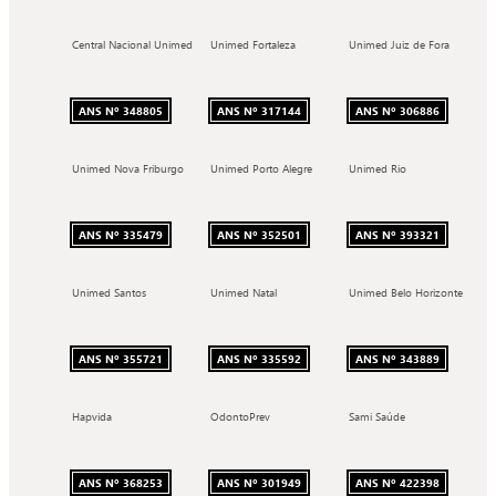
Central Nacional Unimed
Unimed Fortaleza
Unimed Juiz de Fora
ANS Nº 348805
ANS Nº 317144
ANS Nº 306886
Unimed Nova Friburgo
Unimed Porto Alegre
Unimed Rio
ANS Nº 335479
ANS Nº 352501
ANS Nº 393321
Unimed Santos
Unimed Natal
Unimed Belo Horizonte
ANS Nº 355721
ANS Nº 335592
ANS Nº 343889
Hapvida
OdontoPrev
Sami Saúde
ANS Nº 368253
ANS Nº 301949
ANS Nº 422398