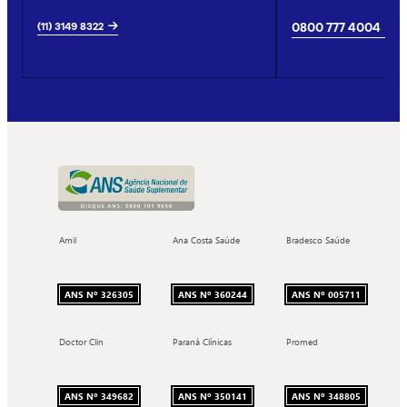
(11) 3149 8322
0800 777 4004
Amil
Ana Costa Saúde
Bradesco Saúde
ANS Nº 326305
ANS Nº 360244
ANS Nº 005711
Doctor Clin
Paraná Clínicas
Promed
ANS Nº 349682
ANS Nº 350141
ANS Nº 348805