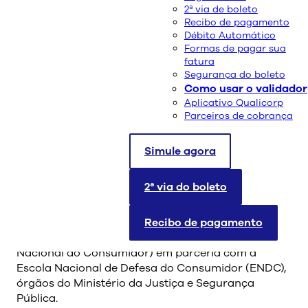
2ª via de boleto
Recibo de pagamento
Débito Automático
Formas de pagar sua
fatura
Segurança do boleto
Como usar o validador
Aplicativo Qualicorp
Parceiros de cobrança
A administradora de benefícios é a empresa de
saúde que mais capacitou e que mais teve alunos
aprovados nos cursos da Senacon. No ranking
Simule agora
geral, a empresa ocupa o 4º lugar
2ª via do boleto
A Qualicorp, administradora de planos de saúde
coletivos, obteve desempenho de destaque no
curso “CapacitAÇÃO: inovação em prol do
Recibo de pagamento
consumidor”, realizado pela Senacon (Secretaria
Nacional do Consumidor) em parceria com a
Escola Nacional de Defesa do Consumidor (ENDC),
órgãos do Ministério da Justiça e Segurança
Pública.