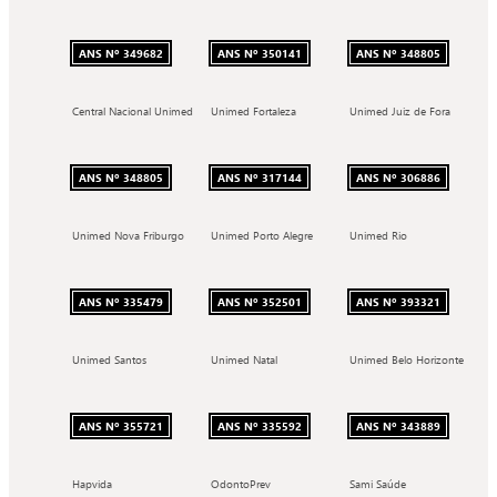
ANS Nº 349682
ANS Nº 350141
ANS Nº 348805
Central Nacional Unimed
Unimed Fortaleza
Unimed Juiz de Fora
ANS Nº 348805
ANS Nº 317144
ANS Nº 306886
Unimed Nova Friburgo
Unimed Porto Alegre
Unimed Rio
ANS Nº 335479
ANS Nº 352501
ANS Nº 393321
Unimed Santos
Unimed Natal
Unimed Belo Horizonte
ANS Nº 355721
ANS Nº 335592
ANS Nº 343889
Hapvida
OdontoPrev
Sami Saúde