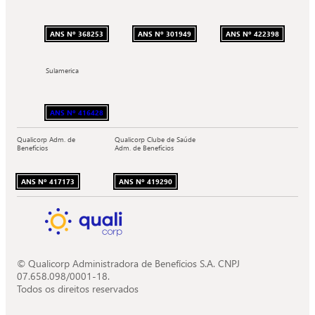
ANS Nº 368253
ANS Nº 301949
ANS Nº 422398
Sulamerica
ANS Nº 416428
Qualicorp Adm. de
Qualicorp Clube de Saúde
Benefícios
Adm. de Benefícios
ANS Nº 417173
ANS Nº 419290
© Qualicorp Administradora de Benefícios S.A. CNPJ
07.658.098/0001-18.
Todos os direitos reservados