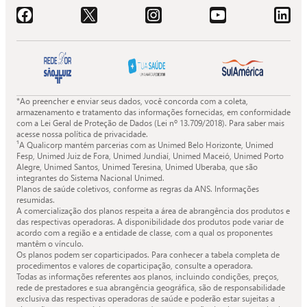
Acessar o Facebook da Quali.
Acessar o X da Quali.
Acessar o Instagram da Quali.
Acessar o Youtube da Quali.
Acessar o LinkedIn da 
*Ao preencher e enviar seus dados, você concorda com a coleta,
armazenamento e tratamento das informações fornecidas, em conformidade
com a Lei Geral de Proteção de Dados (Lei nº 13.709/2018). Para saber mais
acesse nossa política de privacidade.
¹A Qualicorp mantém parcerias com as Unimed Belo Horizonte, Unimed
Fesp, Unimed Juiz de Fora, Unimed Jundiaí, Unimed Maceió, Unimed Porto
Alegre, Unimed Santos, Unimed Teresina, Unimed Uberaba, que são
integrantes do Sistema Nacional Unimed.
Planos de saúde coletivos, conforme as regras da ANS. Informações
resumidas.
A comercialização dos planos respeita a área de abrangência dos produtos e
das respectivas operadoras. A disponibilidade dos produtos pode variar de
acordo com a região e a entidade de classe, com a qual os proponentes
mantêm o vínculo.
Os planos podem ser coparticipados. Para conhecer a tabela completa de
procedimentos e valores de coparticipação, consulte a operadora.
Todas as informações referentes aos planos, incluindo condições, preços,
rede de prestadores e sua abrangência geográfica, são de responsabilidade
exclusiva das respectivas operadoras de saúde e poderão estar sujeitas a