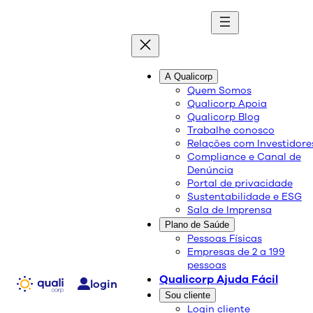
A Qualicorp
Qualicorp lidera curso de
Quem Somos
Qualicorp Apoia
capacitação da
Qualicorp Blog
Trabalhe conosco
Secretaria Nacional do
Relações com Investidore
Compliance e Canal de
Denúncia
Consumidor no segmento
Portal de privacidade
Sustentabilidade e ESG
de Saúde
Sala de Imprensa
Plano de Saúde
Pessoas Físicas
Empresas de 2 a 199
pessoas
Qualicorp Ajuda Fácil
login
Sou cliente
Login cliente