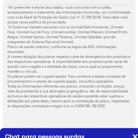
*Ao preencher e enviar seus dados, você concorda com a coleta,
armazenamento e tratamento das informações fornecidas, em conformidade
com a Lei Geral de Proteção de Dados (Lei nº 13.709/2018). Para saber mais
acesse nossa política de privacidade.
¹A Qualicorp mantém parcerias com as Unimed Belo Horizonte, Unimed
Fesp, Unimed Juiz de Fora, Unimed Jundiaí, Unimed Maceió, Unimed Porto
Alegre, Unimed Santos, Unimed Teresina, Unimed Uberaba, que são
integrantes do Sistema Nacional Unimed.
Planos de saúde coletivos, conforme as regras da ANS. Informações
resumidas.
A comercialização dos planos respeita a área de abrangência dos produtos e
das respectivas operadoras. A disponibilidade dos produtos pode variar de
acordo com a região e a entidade de classe, com a qual os proponentes
mantêm o vínculo.
Os planos podem ser coparticipados. Para conhecer a tabela completa de
procedimentos e valores de coparticipação, consulte a operadora.
Todas as informações referentes aos planos, incluindo condições, preços,
rede de prestadores e sua abrangência geográfica, são de responsabilidade
exclusiva das respectivas operadoras de saúde e poderão estar sujeitas a
alterações por parte delas, mesmo após a contratação do plano, respeitadas
as disposições contratuais e legais (Lei no 9.656/98).
08/2026
Chat para pessoas surdas