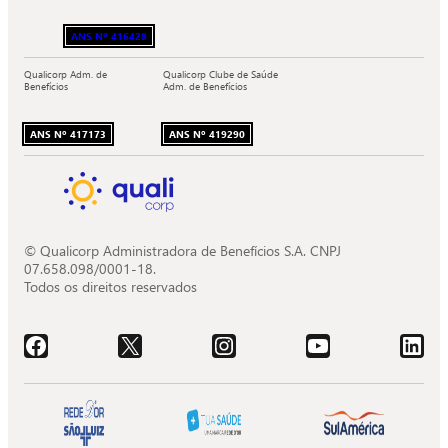
ANS Nº 416428
Qualicorp Adm. de
Qualicorp Clube de Saúde
Benefícios
Adm. de Benefícios
ANS Nº 417173
ANS Nº 419290
© Qualicorp Administradora de Benefícios S.A. CNPJ
07.658.098/0001-18.
Todos os direitos reservados
Acessar o Facebook da Quali.
Acessar o X da Quali.
Acessar o Instagram da Quali.
Acessar o Youtube da Quali.
Acessar o LinkedIn da 