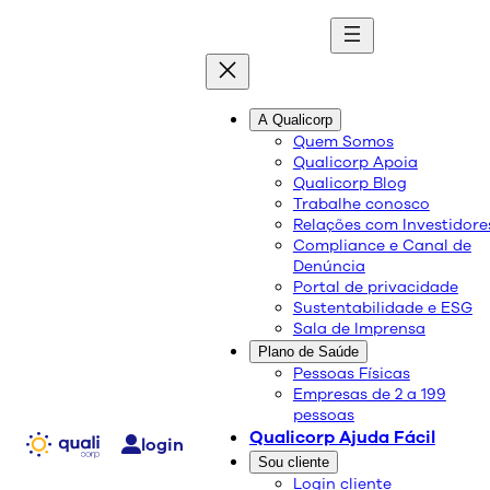
A Qualicorp
Qualicorp lidera ranking
Quem Somos
Qualicorp Apoia
das empresas que mais
Qualicorp Blog
Trabalhe conosco
cresceram nos últimos 5
Relações com Investidore
Compliance e Canal de
Denúncia
anos, segundo Valor
Portal de privacidade
Sustentabilidade e ESG
Econômico
Sala de Imprensa
Plano de Saúde
Pessoas Físicas
Empresas de 2 a 199
pessoas
Qualicorp Ajuda Fácil
login
Sou cliente
Login cliente