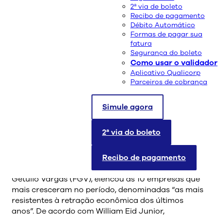
2ª via de boleto
Recibo de pagamento
Débito Automático
Formas de pagar sua
fatura
Segurança do boleto
Como usar o validador
Aplicativo Qualicorp
Parceiros de cobrança
A Qualicorp foi eleita pelo anuário “Valor 1000”,
promovido pelo jornal Valor Econômico, a empresa
que mais cresceu no período acumulado entre 2011
Simule agora
e 2016. O levantamento leva em conta a receita
líquida, o Ebitda (lucro antes de juros, impostos,
2ª via do boleto
depreciação e amortização) e a margem Ebitda
(Ebitda dividido pela receita líquida) da Companhia.
Recibo de pagamento
O estudo, feito em parceria com a Fundação
Getúlio Vargas (FGV), elencou as 10 empresas que
mais cresceram no período, denominadas “as mais
resistentes à retração econômica dos últimos
anos”. De acordo com William Eid Junior,