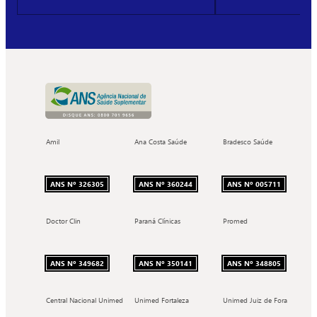
Amil
Ana Costa Saúde
Bradesco Saúde
ANS Nº 326305
ANS Nº 360244
ANS Nº 005711
Doctor Clin
Paraná Clínicas
Promed
ANS Nº 349682
ANS Nº 350141
ANS Nº 348805
Central Nacional Unimed
Unimed Fortaleza
Unimed Juiz de Fora