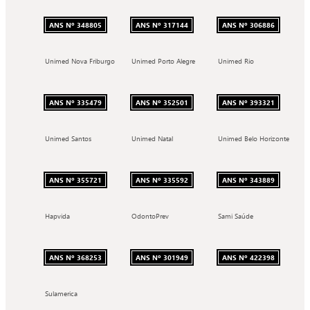
ANS Nº 348805
ANS Nº 317144
ANS Nº 306886
Unimed Nova Friburgo
Unimed Porto Alegre
Unimed Rio
ANS Nº 335479
ANS Nº 352501
ANS Nº 393321
Unimed Santos
Unimed Natal
Unimed Belo Horizonte
ANS Nº 355721
ANS Nº 335592
ANS Nº 343889
Hapvida
OdontoPrev
Sami Saúde
ANS Nº 368253
ANS Nº 301949
ANS Nº 422398
Sulamerica