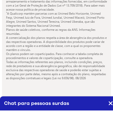
armazenamento e tratamento das informações fornecidas, em conformidade
com a Lei Geral de Proteção de Dados (Lei nº 13.709/2018). Para saber mais
acesse nossa política de privacidade.
¹A Qualicorp mantém parcerias com as Unimed Belo Horizonte, Unimed
Fesp, Unimed Juiz de Fora, Unimed Jundiaí, Unimed Maceió, Unimed Porto
Alegre, Unimed Santos, Unimed Teresina, Unimed Uberaba, que são
integrantes do Sistema Nacional Unimed.
Planos de saúde coletivos, conforme as regras da ANS. Informações
resumidas.
A comercialização dos planos respeita a área de abrangência dos produtos e
das respectivas operadoras. A disponibilidade dos produtos pode variar de
acordo com a região e a entidade de classe, com a qual os proponentes
mantêm o vínculo.
Os planos podem ser coparticipados. Para conhecer a tabela completa de
procedimentos e valores de coparticipação, consulte a operadora.
Todas as informações referentes aos planos, incluindo condições, preços,
rede de prestadores e sua abrangência geográfica, são de responsabilidade
exclusiva das respectivas operadoras de saúde e poderão estar sujeitas a
alterações por parte delas, mesmo após a contratação do plano, respeitadas
as disposições contratuais e legais (Lei no 9.656/98).
08/2026
Chat para pessoas surdas