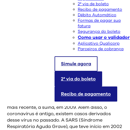
2ª via de boleto
Recibo de pagamento
Débito Automático
Formas de pagar sua
A Qualicorp realizou, nesta quinta-feira (05/03),
fatura
Segurança do boleto
uma transmissão ao vivo com o superintendente
Como usar o validador
médico da Companhia, Dr. Celso Evangelista, para
Aplicativo Qualicorp
esclarecer dúvidas sobre o novo coronavírus.
Parceiros de cobrança
Durante mais de 40 minutos, o profissional
explicou o que é o vírus e destacou as diferenças
Simule agora
com entre o COVID-19 e a gripe comum.
Além disso, o especialista abordou os detalhes
2ª via do boleto
sobre a doença no cenário mundial e também seu
contexto histórico. “O mundo teve outras
Recibo de pagamento
pandemias, como a gripe espanhola em 1918, a
gripe asiática em 1957, a de Hong Kong em 1968 e, a
mais recente, a suína, em 2009. Além disso, o
coronavírus é antigo, existem casos derivados
desse vírus no passado. A SARS (Síndrome
Respiratória Aguda Grave), que teve início em 2002