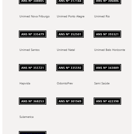
ANS Nº 348805
ANS Nº 317144
ANS Nº 306886
Unimed Nova Friburgo
Unimed Porto Alegre
Unimed Rio
ANS Nº 335479
ANS Nº 352501
ANS Nº 393321
Unimed Santos
Unimed Natal
Unimed Belo Horizonte
ANS Nº 355721
ANS Nº 335592
ANS Nº 343889
Hapvida
OdontoPrev
Sami Saúde
ANS Nº 368253
ANS Nº 301949
ANS Nº 422398
Sulamerica