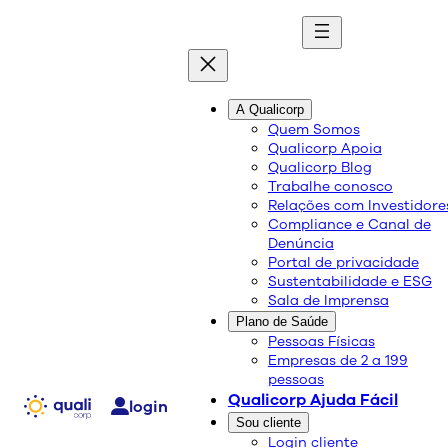
A Qualicorp
Qualicorp realiza
Quem Somos
Qualicorp Apoia
palestra online sobre o
Qualicorp Blog
Trabalhe conosco
novo coronavírus
Relações com Investidore
Compliance e Canal de
Denúncia
Portal de privacidade
Sustentabilidade e ESG
Sala de Imprensa
Plano de Saúde
Pessoas Físicas
Empresas de 2 a 199
pessoas
Qualicorp Ajuda Fácil
login
Sou cliente
Login cliente