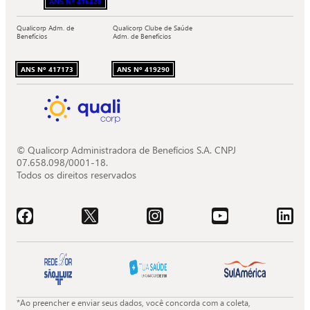
ANS Nº 416428
Qualicorp Adm. de
Qualicorp Clube de Saúde
Benefícios
Adm. de Benefícios
ANS Nº 417173
ANS Nº 419290
© Qualicorp Administradora de Benefícios S.A. CNPJ
07.658.098/0001-18.
Todos os direitos reservados
Acessar o Facebook da Quali.
Acessar o X da Quali.
Acessar o Instagram da Quali.
Acessar o Youtube da Quali.
Acessar o LinkedIn da 
*Ao preencher e enviar seus dados, você concorda com a coleta,