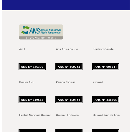
Amil
Ana Costa Saúde
Bradesco Saúde
ANS Nº 326305
ANS Nº 360244
ANS Nº 005711
Doctor Clin
Paraná Clínicas
Promed
ANS Nº 349682
ANS Nº 350141
ANS Nº 348805
Central Nacional Unimed
Unimed Fortaleza
Unimed Juiz de Fora