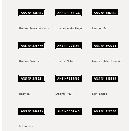
ANS Nº 348805
ANS Nº 317144
ANS Nº 306886
Unimed Nova Friburgo
Unimed Porto Alegre
Unimed Rio
ANS Nº 335479
ANS Nº 352501
ANS Nº 393321
Unimed Santos
Unimed Natal
Unimed Belo Horizonte
ANS Nº 355721
ANS Nº 335592
ANS Nº 343889
Hapvida
OdontoPrev
Sami Saúde
ANS Nº 368253
ANS Nº 301949
ANS Nº 422398
Sulamerica