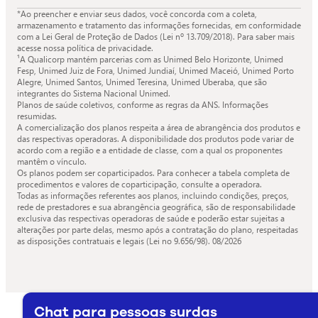
*Ao preencher e enviar seus dados, você concorda com a coleta,
armazenamento e tratamento das informações fornecidas, em conformidade
com a Lei Geral de Proteção de Dados (Lei nº 13.709/2018). Para saber mais
acesse nossa política de privacidade.
¹A Qualicorp mantém parcerias com as Unimed Belo Horizonte, Unimed
Fesp, Unimed Juiz de Fora, Unimed Jundiaí, Unimed Maceió, Unimed Porto
Alegre, Unimed Santos, Unimed Teresina, Unimed Uberaba, que são
integrantes do Sistema Nacional Unimed.
Planos de saúde coletivos, conforme as regras da ANS. Informações
resumidas.
A comercialização dos planos respeita a área de abrangência dos produtos e
das respectivas operadoras. A disponibilidade dos produtos pode variar de
acordo com a região e a entidade de classe, com a qual os proponentes
mantêm o vínculo.
Os planos podem ser coparticipados. Para conhecer a tabela completa de
procedimentos e valores de coparticipação, consulte a operadora.
Todas as informações referentes aos planos, incluindo condições, preços,
rede de prestadores e sua abrangência geográfica, são de responsabilidade
exclusiva das respectivas operadoras de saúde e poderão estar sujeitas a
alterações por parte delas, mesmo após a contratação do plano, respeitadas
as disposições contratuais e legais (Lei no 9.656/98).
08/2026
Chat para pessoas surdas