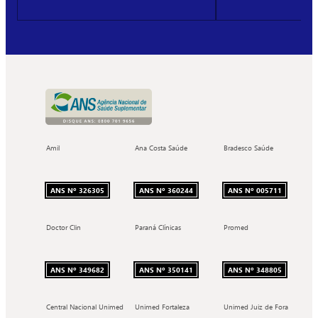
Amil
Ana Costa Saúde
Bradesco Saúde
ANS Nº 326305
ANS Nº 360244
ANS Nº 005711
Doctor Clin
Paraná Clínicas
Promed
ANS Nº 349682
ANS Nº 350141
ANS Nº 348805
Central Nacional Unimed
Unimed Fortaleza
Unimed Juiz de Fora