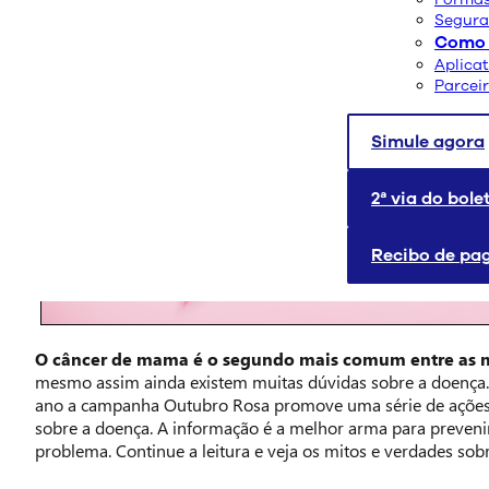
Segura
Como 
Aplica
Parcei
Simule agora
2ª via do bole
Recibo de p
O câncer de mama é o segundo mais comum entre as 
mesmo assim ainda existem muitas dúvidas sobre a doença.
ano a campanha Outubro Rosa promove uma série de ações 
sobre a doença. A informação é a melhor arma para prevenir
problema. Continue a leitura e veja os mitos e verdades so