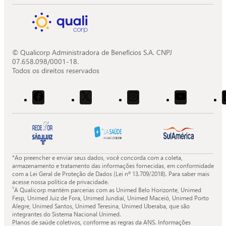
© Qualicorp Administradora de Benefícios S.A. CNPJ
07.658.098/0001-18.
Todos os direitos reservados
Acessar
Acessar
Acessar
Acessar
o
o
o
o
Facebook
X
Instagram
Youtube
da
da
da
da
Quali.
Quali.
Quali.
Quali.
*Ao preencher e enviar seus dados, você concorda com a coleta,
armazenamento e tratamento das informações fornecidas, em conformidade
com a Lei Geral de Proteção de Dados (Lei nº 13.709/2018). Para saber mais
acesse nossa política de privacidade.
¹A Qualicorp mantém parcerias com as Unimed Belo Horizonte, Unimed
Fesp, Unimed Juiz de Fora, Unimed Jundiaí, Unimed Maceió, Unimed Porto
Alegre, Unimed Santos, Unimed Teresina, Unimed Uberaba, que são
integrantes do Sistema Nacional Unimed.
Planos de saúde coletivos, conforme as regras da ANS. Informações