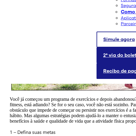
Segura
Como 
Aplica
Parcei
Simule agora
2ª via do bole
Recibo de p
Você já começou um programa de exercícios e depois abandono
fitness, está adiando? Se for o seu caso, você não está sozinho. Pa
obstáculo que impede de começar ou persistir nos exercícios é a f
hábito. Mas algumas estratégias podem ajudá-lo a manter o entusi
benefícios à saúde e qualidade de vida que a atividade física prop
1 – Defina suas metas