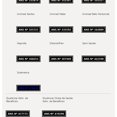
ANS Nº 335479
ANS Nº 352501
ANS Nº 393321
Unimed Santos
Unimed Natal
Unimed Belo Horizonte
ANS Nº 355721
ANS Nº 335592
ANS Nº 343889
Hapvida
OdontoPrev
Sami Saúde
ANS Nº 368253
ANS Nº 301949
ANS Nº 422398
Sulamerica
ANS Nº 416428
Qualicorp Adm. de
Qualicorp Clube de Saúde
Benefícios
Adm. de Benefícios
ANS Nº 417173
ANS Nº 419290