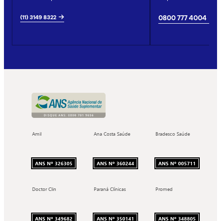
(11) 3149 8322
0800 777 4004
Amil
Ana Costa Saúde
Bradesco Saúde
ANS Nº 326305
ANS Nº 360244
ANS Nº 005711
Doctor Clin
Paraná Clínicas
Promed
ANS Nº 349682
ANS Nº 350141
ANS Nº 348805