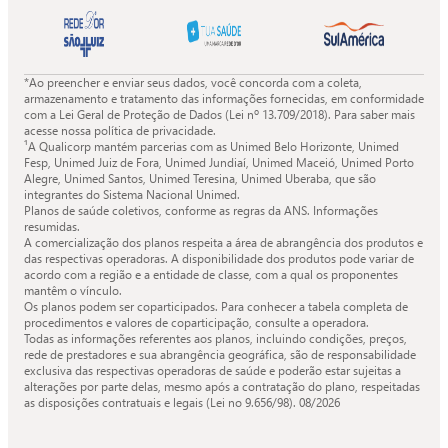
da
da
da
da
Quali.
Quali.
Quali.
Quali.
*Ao preencher e enviar seus dados, você concorda com a coleta,
armazenamento e tratamento das informações fornecidas, em conformidade
com a Lei Geral de Proteção de Dados (Lei nº 13.709/2018). Para saber mais
acesse nossa política de privacidade.
¹A Qualicorp mantém parcerias com as Unimed Belo Horizonte, Unimed
Fesp, Unimed Juiz de Fora, Unimed Jundiaí, Unimed Maceió, Unimed Porto
Alegre, Unimed Santos, Unimed Teresina, Unimed Uberaba, que são
integrantes do Sistema Nacional Unimed.
Planos de saúde coletivos, conforme as regras da ANS. Informações
resumidas.
A comercialização dos planos respeita a área de abrangência dos produtos e
das respectivas operadoras. A disponibilidade dos produtos pode variar de
acordo com a região e a entidade de classe, com a qual os proponentes
mantêm o vínculo.
Os planos podem ser coparticipados. Para conhecer a tabela completa de
procedimentos e valores de coparticipação, consulte a operadora.
Todas as informações referentes aos planos, incluindo condições, preços,
rede de prestadores e sua abrangência geográfica, são de responsabilidade
exclusiva das respectivas operadoras de saúde e poderão estar sujeitas a
alterações por parte delas, mesmo após a contratação do plano, respeitadas
as disposições contratuais e legais (Lei no 9.656/98).
08/2026