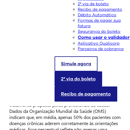
2ª via de boleto
Recibo de pagamento
Débito Automático
Formas de pagar sua
fatura
Segurança do boleto
Como usar o validador
Aplicativo Qualicorp
Parceiros de cobrança
Simule agora
A adesão ao tratamento em pacientes com doenças
2ª via do boleto
crônicas é um dos principais fatores que determinam o
sucesso do cuidado e o controle da condição de saúde.
No entanto, a realidade é que muitos pacientes
Recibo de pagamento
enfrentam dificuldades significativas para seguir o
tratamento proposto pelos profissionais de saúde.
Dados da Organização Mundial da Saúde (OMS)
indicam que, em média, apenas 50% dos pacientes com
doenças crônicas aderem corretamente às orientações
médicas. Esse percentual reflete não apenas uma