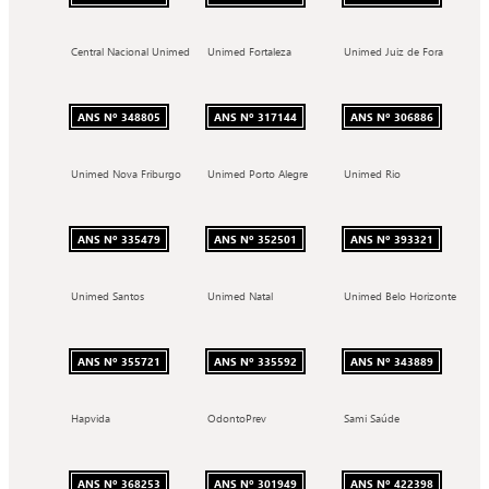
Central Nacional Unimed
Unimed Fortaleza
Unimed Juiz de Fora
ANS Nº 348805
ANS Nº 317144
ANS Nº 306886
Unimed Nova Friburgo
Unimed Porto Alegre
Unimed Rio
ANS Nº 335479
ANS Nº 352501
ANS Nº 393321
Unimed Santos
Unimed Natal
Unimed Belo Horizonte
ANS Nº 355721
ANS Nº 335592
ANS Nº 343889
Hapvida
OdontoPrev
Sami Saúde
ANS Nº 368253
ANS Nº 301949
ANS Nº 422398