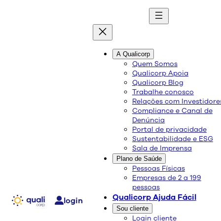
quali
blog
A Qualicorp
Quem Somos
Qualicorp Apoia
Conteúdo de qualidade e as melhores soluções
Qualicorp Blog
sobre saúde e bem-estar.
Trabalhe conosco
Relações com Investidore
Compliance e Canal de
A importância da adesão
Denúncia
Portal de privacidade
ao tratamento para
Sustentabilidade e ESG
Sala de Imprensa
pacientes com doenças
Plano de Saúde
crônicas
Pessoas Físicas
Empresas de 2 a 199
pessoas
Qualicorp Ajuda Fácil
Saúde e Bem-Estar
login
09/12/2024
Sou cliente
Login cliente
Compartilhe: