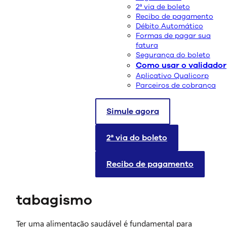
2ª via de boleto
Recibo de pagamento
Débito Automático
Formas de pagar sua
fatura
Segurança do boleto
Como usar o validador
Aplicativo Qualicorp
Parceiros de cobrança
Simule agora
O ato de parar de fumar pode parecer difícil, mas
algumas mudanças na rotina já podem ajudar neste
momento. Alguns alimentos podem ser benéficos na
2ª via do boleto
hora de largar o cigarro. Conheça alimentos para deixar
o tabagismo de lado.
Recibo de pagamento
Alimentos contra o
tabagismo
Ter uma alimentação saudável é fundamental para