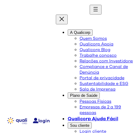
quali
blog
A Qualicorp
Quem Somos
Qualicorp Apoia
Conteúdo de qualidade e as melhores soluções
Qualicorp Blog
sobre saúde e bem-estar.
Trabalhe conosco
Relações com Investidore
Compliance e Canal de
Alimentos para deixar o
Denúncia
Portal de privacidade
tabagismo de lado
Sustentabilidade e ESG
Sala de Imprensa
Plano de Saúde
Doenças e Tratamentos
Pessoas Físicas
Empresas de 2 a 199
08/05/2018
pessoas
Compartilhe:
Qualicorp Ajuda Fácil
login
Sou cliente
Login cliente