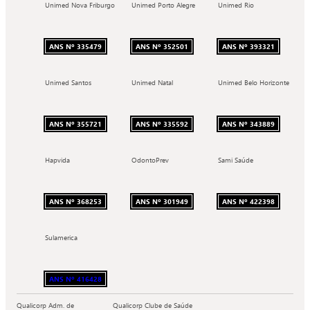
Unimed Nova Friburgo
Unimed Porto Alegre
Unimed Rio
ANS Nº 335479
ANS Nº 352501
ANS Nº 393321
Unimed Santos
Unimed Natal
Unimed Belo Horizonte
ANS Nº 355721
ANS Nº 335592
ANS Nº 343889
Hapvida
OdontoPrev
Sami Saúde
ANS Nº 368253
ANS Nº 301949
ANS Nº 422398
Sulamerica
ANS Nº 416428
Qualicorp Adm. de
Qualicorp Clube de Saúde