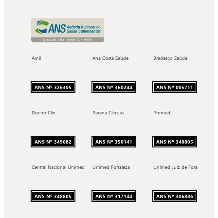
Amil
Ana Costa Saúde
Bradesco Saúde
ANS Nº 326305
ANS Nº 360244
ANS Nº 005711
Doctor Clin
Paraná Clínicas
Promed
ANS Nº 349682
ANS Nº 350141
ANS Nº 348805
Central Nacional Unimed
Unimed Fortaleza
Unimed Juiz de Fora
ANS Nº 348805
ANS Nº 317144
ANS Nº 306886