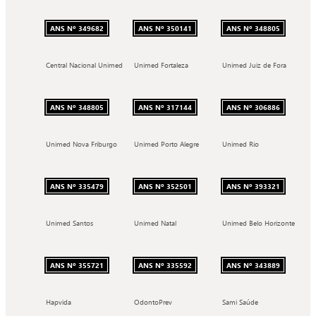
ANS Nº 349682
ANS Nº 350141
ANS Nº 348805
Central Nacional Unimed
Unimed Fortaleza
Unimed Juiz de Fora
ANS Nº 348805
ANS Nº 317144
ANS Nº 306886
Unimed Nova Friburgo
Unimed Porto Alegre
Unimed Rio
ANS Nº 335479
ANS Nº 352501
ANS Nº 393321
Unimed Santos
Unimed Natal
Unimed Belo Horizonte
ANS Nº 355721
ANS Nº 335592
ANS Nº 343889
Hapvida
OdontoPrev
Sami Saúde