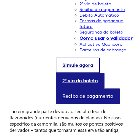
2ª via de boleto
Recibo de pagamento
Débito Automático
Formas de pagar sua
fatura
Segurança do boleto
Como usar o validador
Aplicativo Qualicorp
Parceiros de cobrança
Embora o consumo de chá tenha sido associado a
benefícios para a saúde durante séculos, apenas nos
Simule agora
últimos anos suas propriedades medicinais começaram
a ser, de fato, investigadas cientificamente. E as
2ª via do boleto
pesquisas dizem que: é preciso reconhecer o poder dos
chás. Veja agora um exemplo de chá poderoso e
conheça os benefícios da camomila.
Recibo de pagamento
Os benefícios dos chás para a saúde, de modo geral,
são em grande parte devido ao seu alto teor de
flavonoides (nutrientes derivados de plantas). No caso
específico da camomila, são muitos os pontos positivos
derivados – tantos que tornaram essa erva tão antiga,