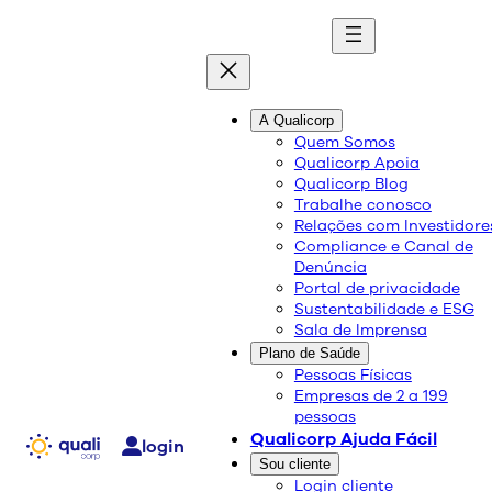
quali
blog
A Qualicorp
Quem Somos
Qualicorp Apoia
Conteúdo de qualidade e as melhores soluções
Qualicorp Blog
sobre saúde e bem-estar.
Trabalhe conosco
Relações com Investidore
Compliance e Canal de
Benefícios da Camomila
Denúncia
Portal de privacidade
Sustentabilidade e ESG
Sala de Imprensa
Saúde e Bem-Estar
Plano de Saúde
28/03/2018
Pessoas Físicas
Compartilhe:
Empresas de 2 a 199
pessoas
Qualicorp Ajuda Fácil
login
Sou cliente
Login cliente