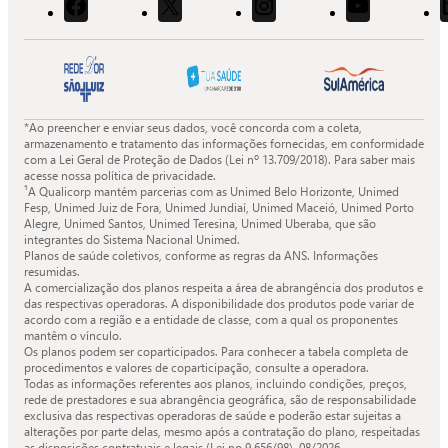
Acessar
Acessar
Acessar
Acessar
o
o
o
o
Facebook
X
Instagram
Youtube
da
da
da
da
Quali.
Quali.
Quali.
Quali.
*Ao preencher e enviar seus dados, você concorda com a coleta,
armazenamento e tratamento das informações fornecidas, em conformidade
com a Lei Geral de Proteção de Dados (Lei nº 13.709/2018). Para saber mais
acesse nossa política de privacidade.
¹A Qualicorp mantém parcerias com as Unimed Belo Horizonte, Unimed
Fesp, Unimed Juiz de Fora, Unimed Jundiaí, Unimed Maceió, Unimed Porto
Alegre, Unimed Santos, Unimed Teresina, Unimed Uberaba, que são
integrantes do Sistema Nacional Unimed.
Planos de saúde coletivos, conforme as regras da ANS. Informações
resumidas.
A comercialização dos planos respeita a área de abrangência dos produtos e
das respectivas operadoras. A disponibilidade dos produtos pode variar de
acordo com a região e a entidade de classe, com a qual os proponentes
mantêm o vínculo.
Os planos podem ser coparticipados. Para conhecer a tabela completa de
procedimentos e valores de coparticipação, consulte a operadora.
Todas as informações referentes aos planos, incluindo condições, preços,
rede de prestadores e sua abrangência geográfica, são de responsabilidade
exclusiva das respectivas operadoras de saúde e poderão estar sujeitas a
alterações por parte delas, mesmo após a contratação do plano, respeitadas
as disposições contratuais e legais (Lei no 9.656/98).
08/2026