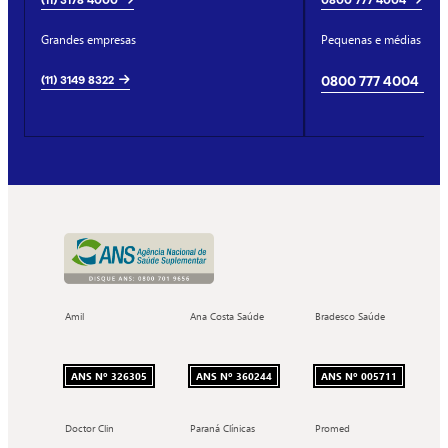
(11) 3178 4000
0800 777 4004
Grandes empresas
Pequenas e médias emp
(11) 3149 8322
0800 777 4004
Amil
Ana Costa Saúde
Bradesco Saúde
ANS Nº 326305
ANS Nº 360244
ANS Nº 005711
Doctor Clin
Paraná Clínicas
Promed