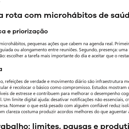
.
 a rota com microhábitos de saú
a e priorização
 microhábitos, pequenas ações que cabem na agenda real. Primeir
guiada ou alongamento entre reuniões. Segundo, presença: uma ta
ção: escolher a tarefa mais importante do dia e aceitar que o resta
a
ão, refeições de verdade e movimento diário são infraestrutura 
cular é recolocar o básico como compromisso. Estudos mostram q
níveis de estresse e contribuem para melhorar o desempenho cogn
Um limite digital ajuda: desativar notificações não essenciais, cri
versa. Nomear o que está pesado com alguém confiável reduz isola
om clareza costuma produzir acordos melhores do que aguentar 
rabalho: limites, pausas e produ