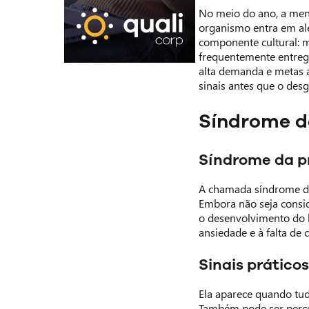
No meio do ano, a ment
organismo entra em ale
componente cultural: m
frequentemente entreg
alta demanda e metas a
sinais antes que o des
Síndrome d
Síndrome da p
A chamada síndrome da
Embora não seja consid
o desenvolvimento do 
ansiedade e à falta de 
Sinais práticos
Ela aparece quando tudo
Também pode ser perce