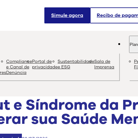
Simule agora
Recibo de paga
Plan
og
Compliance
Portal de
Sustentabilidade
Sala de
P
Conteúdo de quali
e Canal de
privacidade
e ESG
Imprensa
F
res
Denúncia
t e Síndrome da P
rar sua Saúde Men