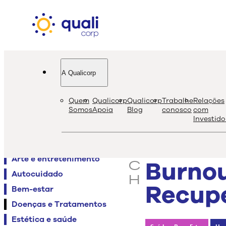
A Qualicorp
quali
bl
Quem
Qualicorp
Qualicorp
Trabalhe
Relações
s
Somos
Apoia
Blog
conosco
com
Investido
e
Agenda QualiViva
a
Alimentação
r
Arte e entretenimento
Burnou
c
Autocuidado
h
Recupe
Bem-estar
Doenças e Tratamentos
Estética e saúde