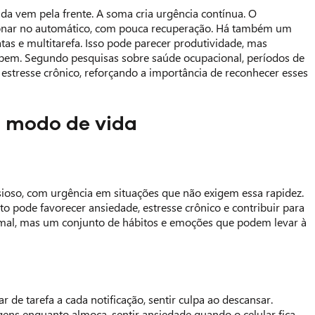
da vem pela frente. A soma cria urgência contínua. O
ncionar no automático, com pouca recuperação. Há também um
as e multitarefa. Isso pode parecer produtividade, mas
 bem. Segundo pesquisas sobre saúde ocupacional, períodos de
estresse crônico, reforçando a importância de reconhecer esses
a modo de vida
oso, com urgência em situações que não exigem essa rapidez.
pode favorecer ansiedade, estresse crônico e contribuir para
mal, mas um conjunto de hábitos e emoções que podem levar à
 de tarefa a cada notificação, sentir culpa ao descansar.
ns enquanto almoça, sentir ansiedade quando o celular fica