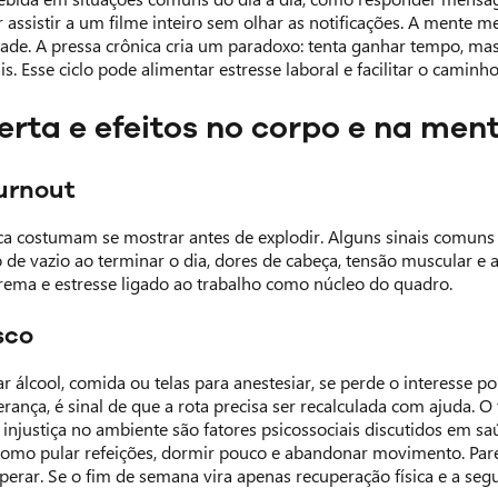
 assistir a um filme inteiro sem olhar as notificações. A mente 
edade. A pressa crônica cria um paradoxo: tenta ganhar tempo, m
s. Esse ciclo pode alimentar estresse laboral e facilitar o caminh
lerta e efeitos no corpo e na men
urnout
ca costumam se mostrar antes de explodir. Alguns sinais comuns s
 de vazio ao terminar o dia, dores de cabeça, tensão muscular e 
ema e estresse ligado ao trabalho como núcleo do quadro.
sco
ar álcool, comida ou telas para anestesiar, se perde o interesse 
rança, é sinal de que a rota precisa ser recalculada com ajuda. O
e injustiça no ambiente são fatores psicossociais discutidos em s
como pular refeições, dormir pouco e abandonar movimento. Parec
perar. Se o fim de semana vira apenas recuperação física e a seg