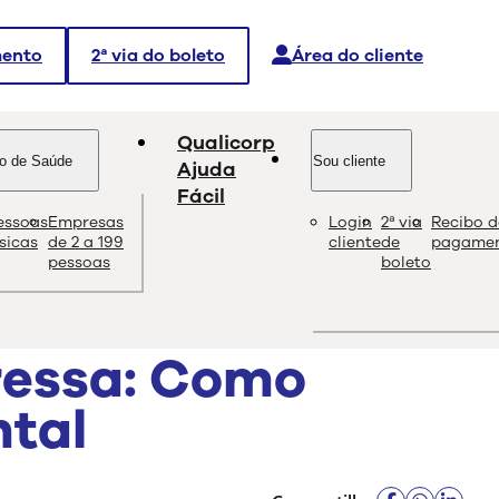
mento
2ª via do boleto
Área do cliente
Qualicorp
o de Saúde
Sou cliente
Ajuda
Fácil
essoas
Empresas
Login
2ª via
Recibo d
dade e as melhores soluções sobre saúde e bem-estar.
ísicas
de 2 a 199
cliente
de
pagame
pessoas
boleto
ressa: Como
tal