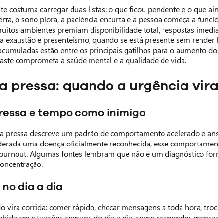
e costuma carregar duas listas: o que ficou pendente e o que ain
rta, o sono piora, a paciência encurta e a pessoa começa a fu
uitos ambientes premiam disponibilidade total, respostas imediat
a exaustão e presenteísmo, quando se está presente sem render
cumuladas estão entre os principais gatilhos para o aumento do 
gaste comprometa a saúde mental e a qualidade de vida.
a pressa: quando a urgência vir
ressa e tempo como inimigo
 pressa descreve um padrão de comportamento acelerado e ansi
erada uma doença oficialmente reconhecida, esse comportamento 
burnout. Algumas fontes lembram que não é um diagnóstico for
concentração.
 no dia a dia
 vira corrida: comer rápido, checar mensagens a toda hora, trocar
bida em situações comuns do dia a dia, como responder mensage