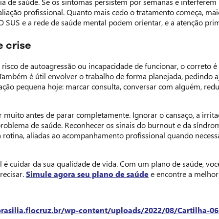
gia de saúde. Se os sintomas persistem por semanas e interferem
liação profissional. Quanto mais cedo o tratamento começa, mai
. O SUS e a rede de saúde mental podem orientar, e a atenção pri
 crise
 risco de autoagressão ou incapacidade de funcionar, o correto
 Também é útil envolver o trabalho de forma planejada, pedindo aj
ção pequena hoje: marcar consulta, conversar com alguém, redu
 muito antes de parar completamente. Ignorar o cansaço, a irri
problema de saúde. Reconhecer os sinais do burnout e da síndrome
otina, aliadas ao acompanhamento profissional quando necessár
 é cuidar da sua qualidade de vida. Com um plano de saúde, você f
recisar.
Simule agora seu plano de saúde
e encontre a melhor 
brasilia.fiocruz.br/wp-content/uploads/2022/08/Cartilha-