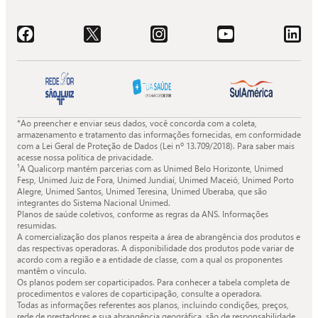
Acessar o Facebook da Quali.
Acessar o X da Quali.
Acessar o Instagram da Quali.
Acessar o Youtube da Quali.
Acessar o LinkedIn da 
*Ao preencher e enviar seus dados, você concorda com a coleta,
armazenamento e tratamento das informações fornecidas, em conformidade
com a Lei Geral de Proteção de Dados (Lei nº 13.709/2018). Para saber mais
acesse nossa política de privacidade.
¹A Qualicorp mantém parcerias com as Unimed Belo Horizonte, Unimed
Fesp, Unimed Juiz de Fora, Unimed Jundiaí, Unimed Maceió, Unimed Porto
Alegre, Unimed Santos, Unimed Teresina, Unimed Uberaba, que são
integrantes do Sistema Nacional Unimed.
Planos de saúde coletivos, conforme as regras da ANS. Informações
resumidas.
A comercialização dos planos respeita a área de abrangência dos produtos e
das respectivas operadoras. A disponibilidade dos produtos pode variar de
acordo com a região e a entidade de classe, com a qual os proponentes
mantêm o vínculo.
Os planos podem ser coparticipados. Para conhecer a tabela completa de
procedimentos e valores de coparticipação, consulte a operadora.
Todas as informações referentes aos planos, incluindo condições, preços,
rede de prestadores e sua abrangência geográfica, são de responsabilidade