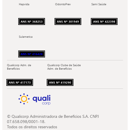
Hapvida
OdontoPrev
Sami Saúde
ANS Nº 368253
ANS Nº 301949
ANS Nº 422398
Sulamerica
ANS Nº 416428
Qualicorp Adm. de
Qualicorp Clube de Saúde
Benefícios
Adm. de Benefícios
ANS Nº 417173
ANS Nº 419290
© Qualicorp Administradora de Benefícios S.A. CNPJ
07.658.098/0001-18.
Todos os direitos reservados