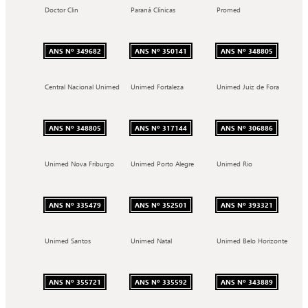
Doctor Clin
Paraná Clínicas
Promed
ANS Nº 349682
ANS Nº 350141
ANS Nº 348805
Central Nacional Unimed
Unimed Fortaleza
Unimed Juiz de Fora
ANS Nº 348805
ANS Nº 317144
ANS Nº 306886
Unimed Nova Friburgo
Unimed Porto Alegre
Unimed Rio
ANS Nº 335479
ANS Nº 352501
ANS Nº 393321
Unimed Santos
Unimed Natal
Unimed Belo Horizonte
ANS Nº 355721
ANS Nº 335592
ANS Nº 343889