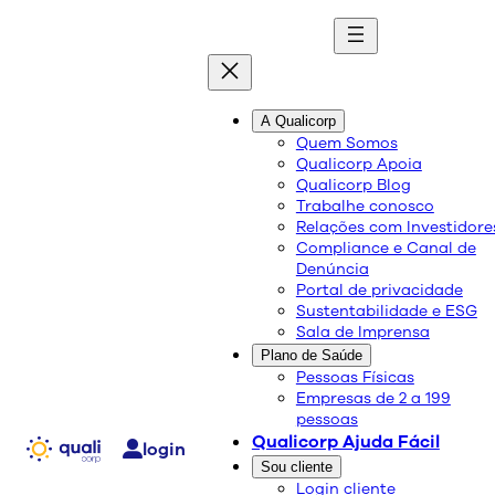
A Qualicorp
saúde da mulher
quali
blog
Quem Somos
Qualicorp Apoia
Qualicorp Blog
Conteúdo de qualidade e as melhores
Trabalhe conosco
soluções sobre saúde e bem-estar.
Relações com Investidore
Compliance e Canal de
Denúncia
Portal de privacidade
Sustentabilidade e ESG
Sala de Imprensa
Plano de Saúde
Pessoas Físicas
Empresas de 2 a 199
pessoas
Qualicorp Ajuda Fácil
login
Sou cliente
Login cliente