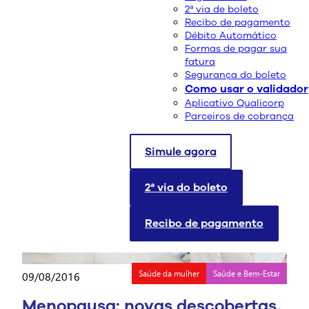
2ª via de boleto
Saúde da mulher
Saúde e Bem-Estar
18/10/2023
Recibo de pagamento
Débito Automático
Câncer e Autoimagem: Um
Formas de pagar sua
Diálogo Importante
fatura
Segurança do boleto
Como usar o validador
leia mais
Aplicativo Qualicorp
Parceiros de cobrança
Simule agora
2ª via do boleto
Recibo de pagamento
Saúde da mulher
Saúde e Bem-Estar
09/08/2016
Menopausa: novas descobertas,