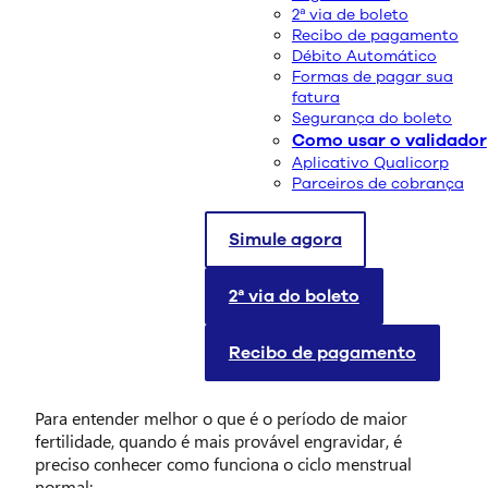
2ª via de boleto
Recibo de pagamento
Débito Automático
Formas de pagar sua
fatura
Segurança do boleto
Como usar o validador
Aplicativo Qualicorp
Parceiros de cobrança
Simule agora
Saber calcular o período fértil é muito importante para
mulheres que pretendem engravidar ou que desejam
evitar a gravidez. No entanto, muitas delas ainda têm
2ª via do boleto
dúvidas sobre como é feito este cálculo e dificuldades
para identificar os sinais de quando estão no período
Recibo de pagamento
fértil. Continue a leitura para saber como fazer tudo
isto.
Para entender melhor o que é o período de maior
fertilidade, quando é mais provável engravidar, é
preciso conhecer como funciona o ciclo menstrual
normal: