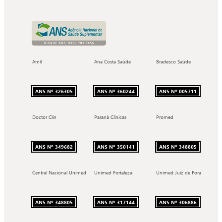
Amil
Ana Costa Saúde
Bradesco Saúde
ANS Nº 326305
ANS Nº 360244
ANS Nº 005711
Doctor Clin
Paraná Clínicas
Promed
ANS Nº 349682
ANS Nº 350141
ANS Nº 348805
Central Nacional Unimed
Unimed Fortaleza
Unimed Juiz de Fora
ANS Nº 348805
ANS Nº 317144
ANS Nº 306886