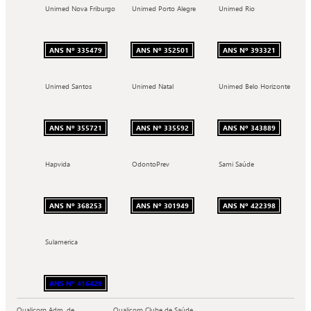
Unimed Nova Friburgo
Unimed Porto Alegre
Unimed Rio
ANS Nº 335479
ANS Nº 352501
ANS Nº 393321
Unimed Santos
Unimed Natal
Unimed Belo Horizonte
ANS Nº 355721
ANS Nº 335592
ANS Nº 343889
Hapvida
OdontoPrev
Sami Saúde
ANS Nº 368253
ANS Nº 301949
ANS Nº 422398
Sulamerica
ANS Nº 416428
Qualicorp Adm. de
Qualicorp Clube de Saúde