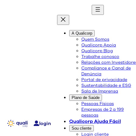
quali
blog
A Qualicorp
Quem Somos
Qualicorp Apoia
Conteúdo de qualidade e as melhores soluções
Qualicorp Blog
sobre saúde e bem-estar.
Trabalhe conosco
Relações com Investidore
Compliance e Canal de
Como funciona a
Denúncia
Portal de privacidade
telemedicina?
Sustentabilidade e ESG
Sala de Imprensa
Plano de Saúde
Saúde e Bem-Estar
Pessoas Físicas
Empresas de 2 a 199
26/08/2020
pessoas
Compartilhe:
Qualicorp Ajuda Fácil
login
Sou cliente
Login cliente