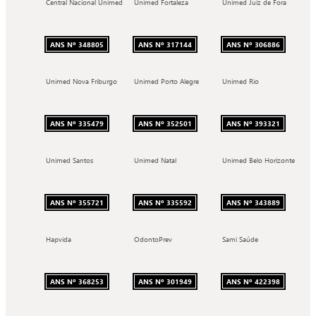
Central Nacional Unimed
Unimed Fortaleza
Unimed Juiz de Fora
ANS Nº 348805
ANS Nº 317144
ANS Nº 306886
Unimed Nova Friburgo
Unimed Porto Alegre
Unimed Rio
ANS Nº 335479
ANS Nº 352501
ANS Nº 393321
Unimed Santos
Unimed Natal
Unimed Belo Horizonte
ANS Nº 355721
ANS Nº 335592
ANS Nº 343889
Hapvida
OdontoPrev
Sami Saúde
ANS Nº 368253
ANS Nº 301949
ANS Nº 422398