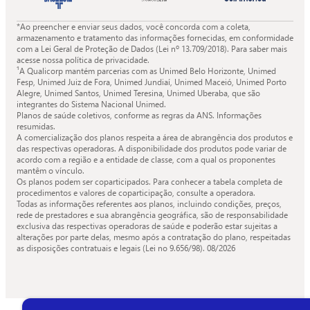
*Ao preencher e enviar seus dados, você concorda com a coleta,
armazenamento e tratamento das informações fornecidas, em conformidade
com a Lei Geral de Proteção de Dados (Lei nº 13.709/2018). Para saber mais
acesse nossa política de privacidade.
¹A Qualicorp mantém parcerias com as Unimed Belo Horizonte, Unimed
Fesp, Unimed Juiz de Fora, Unimed Jundiaí, Unimed Maceió, Unimed Porto
Alegre, Unimed Santos, Unimed Teresina, Unimed Uberaba, que são
integrantes do Sistema Nacional Unimed.
Planos de saúde coletivos, conforme as regras da ANS. Informações
resumidas.
A comercialização dos planos respeita a área de abrangência dos produtos e
das respectivas operadoras. A disponibilidade dos produtos pode variar de
acordo com a região e a entidade de classe, com a qual os proponentes
mantêm o vínculo.
Os planos podem ser coparticipados. Para conhecer a tabela completa de
procedimentos e valores de coparticipação, consulte a operadora.
Todas as informações referentes aos planos, incluindo condições, preços,
rede de prestadores e sua abrangência geográfica, são de responsabilidade
exclusiva das respectivas operadoras de saúde e poderão estar sujeitas a
alterações por parte delas, mesmo após a contratação do plano, respeitadas
as disposições contratuais e legais (Lei no 9.656/98).
08/2026