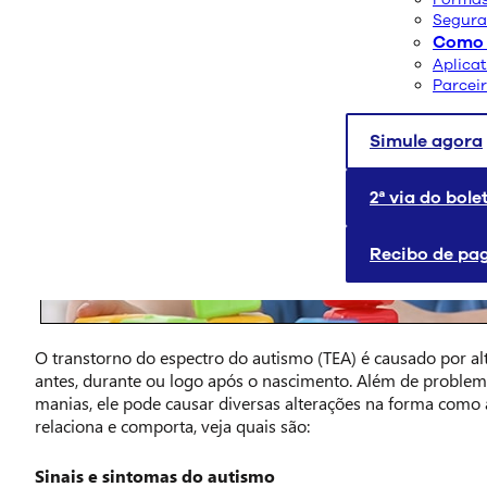
Segura
Como 
Aplica
Parcei
Simule agora
2ª via do bole
Recibo de p
O transtorno do espectro do autismo (TEA) é causado por al
antes, durante ou logo após o nascimento. Além de proble
manias, ele pode causar diversas alterações na forma como
relaciona e comporta, veja quais são:
Sinais e sintomas do autismo