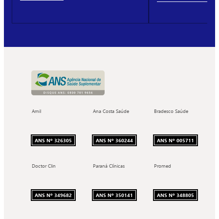
Amil
Ana Costa Saúde
Bradesco Saúde
ANS Nº 326305
ANS Nº 360244
ANS Nº 005711
Doctor Clin
Paraná Clínicas
Promed
ANS Nº 349682
ANS Nº 350141
ANS Nº 348805