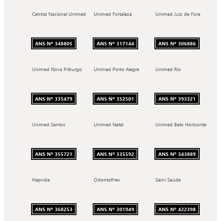
Central Nacional Unimed
Unimed Fortaleza
Unimed Juiz de Fora
ANS Nº 348805
ANS Nº 317144
ANS Nº 306886
Unimed Nova Friburgo
Unimed Porto Alegre
Unimed Rio
ANS Nº 335479
ANS Nº 352501
ANS Nº 393321
Unimed Santos
Unimed Natal
Unimed Belo Horizonte
ANS Nº 355721
ANS Nº 335592
ANS Nº 343889
Hapvida
OdontoPrev
Sami Saúde
ANS Nº 368253
ANS Nº 301949
ANS Nº 422398