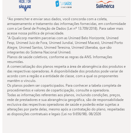
Quali.
Quali.
Quali.
Quali.
*Ao preencher e enviar seus dados, você concorda com a coleta,
armazenamento e tratamento das informações fornecidas, em conformidade
com a Lei Geral de Proteção de Dados (Lei nº 13.709/2018). Para saber mais
acesse nossa política de privacidade.
¹A Qualicorp mantém parcerias com as Unimed Belo Horizonte, Unimed
Fesp, Unimed Juiz de Fora, Unimed Jundiaí, Unimed Maceió, Unimed Porto
Alegre, Unimed Santos, Unimed Teresina, Unimed Uberaba, que são
integrantes do Sistema Nacional Unimed.
Planos de saúde coletivos, conforme as regras da ANS. Informações
resumidas.
A comercialização dos planos respeita a área de abrangência dos produtos e
das respectivas operadoras. A disponibilidade dos produtos pode variar de
acordo com a região e a entidade de classe, com a qual os proponentes
mantêm o vínculo.
Os planos podem ser coparticipados. Para conhecer a tabela completa de
procedimentos e valores de coparticipação, consulte a operadora.
Todas as informações referentes aos planos, incluindo condições, preços,
rede de prestadores e sua abrangência geográfica, são de responsabilidade
exclusiva das respectivas operadoras de saúde e poderão estar sujeitas a
alterações por parte delas, mesmo após a contratação do plano, respeitadas
as disposições contratuais e legais (Lei no 9.656/98).
08/2026