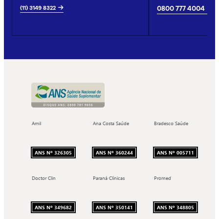
(11) 3149 8322
0800 777 4004
Amil
Ana Costa Saúde
Bradesco Saúde
ANS Nº 326305
ANS Nº 360244
ANS Nº 005711
Doctor Clin
Paraná Clínicas
Promed
ANS Nº 349682
ANS Nº 350141
ANS Nº 348805