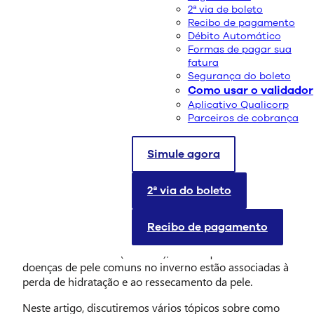
2ª via de boleto
Recibo de pagamento
Débito Automático
Formas de pagar sua
fatura
Segurança do boleto
Como usar o validador
Aplicativo Qualicorp
Parceiros de cobrança
A beleza e a saúde da pele não são apenas questões
estéticas, mas um importante indicativo de nossa saúde
Simule agora
geral. Quando o inverno chega, com ele, vêm o frio, o
vento e o ar seco – e todos esses fatores podem levar a
2ª via do boleto
uma pele rachada, seca e desconfortável.
Maria Aparecida de Faria Grossi, referência técnica da
Recibo de pagamento
coordenação de dermatologia sanitária da Secretaria
de Estado de Saúde (SES-MG), afirma que várias
doenças de pele comuns no inverno estão associadas à
perda de hidratação e ao ressecamento da pele.
Neste artigo, discutiremos vários tópicos sobre como