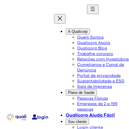
quali
blog
A Qualicorp
Quem Somos
Qualicorp Apoia
Conteúdo de qualidade e as melhores soluções
Qualicorp Blog
sobre saúde e bem-estar.
Trabalhe conosco
Relações com Investidore
Compliance e Canal de
Como manter a hidratação
Denúncia
Portal de privacidade
em dias frios
Sustentabilidade e ESG
Sala de Imprensa
Plano de Saúde
Saúde e Bem-Estar
Pessoas Físicas
Empresas de 2 a 199
14/08/2023
pessoas
Compartilhe:
Qualicorp Ajuda Fácil
login
Sou cliente
Login cliente