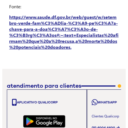
Fonte:
https://www.saude.df.gov.br/web/guest/w/setem
bro-verde-fam%C3%ADlia-%C3%A9-pe%C3%A7a-
chave-para-a-doa%C3%A7%C3%A3o-de-
%C3%B3rg%C3%A3os#:~:text=Especialistas%20afi
rmam%20que%20a%20recusa,a%20morte%20dos
%20potenciais%20doadores.
atendimento para clientes
APLICATIVO QUALICORP
WHATSAPP
Clientes Qualicorp
(11) 4004 4400