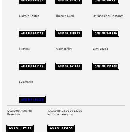
ANS Nº 335479
ANS Nº 352501
ANS Nº 393321
Unimed Santos
Unimed Natal
Unimed Belo Horizonte
ANS Nº 355721
ANS Nº 335592
ANS Nº 343889
Hapvida
OdontoPrev
Sami Saúde
ANS Nº 368253
ANS Nº 301949
ANS Nº 422398
Sulamerica
ANS Nº 416428
Qualicorp Adm. de
Qualicorp Clube de Saúde
Benefícios
Adm. de Benefícios
ANS Nº 417173
ANS Nº 419290