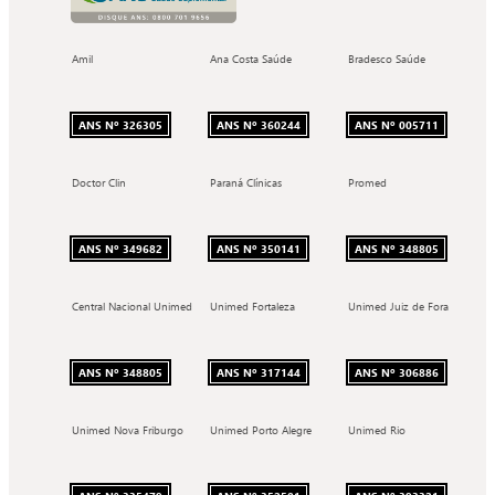
Amil
Ana Costa Saúde
Bradesco Saúde
ANS Nº 326305
ANS Nº 360244
ANS Nº 005711
Doctor Clin
Paraná Clínicas
Promed
ANS Nº 349682
ANS Nº 350141
ANS Nº 348805
Central Nacional Unimed
Unimed Fortaleza
Unimed Juiz de Fora
ANS Nº 348805
ANS Nº 317144
ANS Nº 306886
Unimed Nova Friburgo
Unimed Porto Alegre
Unimed Rio