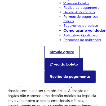
2ª via de boleto
Recibo de pagamento
Débito Automático
Formas de pagar sua
fatura
Segurança do boleto
Como usar o validador
Aplicativo Qualicorp
Parceiros de cobrança
Simule agora
A doação de órgãos é um ato de generosidade que
2ª via do boleto
pode salvar inúmeras vidas, mas ainda enfrenta
desafios significativos, principalmente em relação ao
consentimento familiar. No Brasil, apesar dos avanços
Recibo de pagamento
nas campanhas de conscientização, a falta de
conhecimento e compreensão sobre o processo de
doação continua a ser um obstáculo. A doação de
órgãos não é apenas uma decisão médica ou legal; ela
envolve também aspectos emocionais e éticos,
especialmente no que diz respeito ao consentimento da