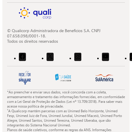
© Qualicorp Administradora de Benefícios S.A. CNPJ
07.658.098/0001-18.
Todos os direitos reservados
Acessar
Acessar
Acessar
Acessar
o
o
o
o
Facebook
X
Instagram
Youtube
da
da
da
da
Quali.
Quali.
Quali.
Quali.
*Ao preencher e enviar seus dados, você concorda com a coleta,
armazenamento e tratamento das informações fornecidas, em conformidade
com a Lei Geral de Proteção de Dados (Lei nº 13.709/2018). Para saber mais
acesse nossa política de privacidade.
¹A Qualicorp mantém parcerias com as Unimed Belo Horizonte, Unimed
Fesp, Unimed Juiz de Fora, Unimed Jundiaí, Unimed Maceió, Unimed Porto
Alegre, Unimed Santos, Unimed Teresina, Unimed Uberaba, que são
integrantes do Sistema Nacional Unimed.
Planos de saúde coletivos, conforme as regras da ANS. Informações