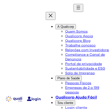
quali
blog
A Qualicorp
Quem Somos
Qualicorp Apoia
Conteúdo de qualidade e as melhores soluções
Qualicorp Blog
sobre saúde e bem-estar.
Trabalhe conosco
Relações com Investidore
Compliance e Canal de
Conscientização sobre a
Denúncia
Portal de privacidade
doação de órgãos e a
Sustentabilidade e ESG
Sala de Imprensa
importância do
Plano de Saúde
consentimento familiar
Pessoas Físicas
Empresas de 2 a 199
pessoas
Qualicorp Ajuda Fácil
Saúde e Bem-Estar
login
27/09/2024
Sou cliente
Login cliente
Compartilhe: