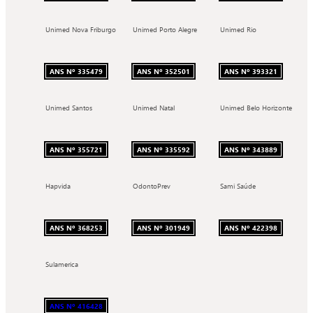
Unimed Nova Friburgo
Unimed Porto Alegre
Unimed Rio
ANS Nº 335479
ANS Nº 352501
ANS Nº 393321
Unimed Santos
Unimed Natal
Unimed Belo Horizonte
ANS Nº 355721
ANS Nº 335592
ANS Nº 343889
Hapvida
OdontoPrev
Sami Saúde
ANS Nº 368253
ANS Nº 301949
ANS Nº 422398
Sulamerica
ANS Nº 416428