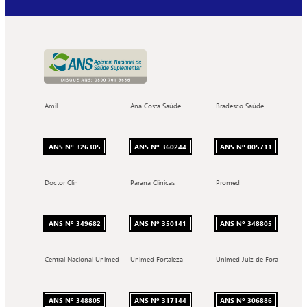
Amil
Ana Costa Saúde
Bradesco Saúde
ANS Nº 326305
ANS Nº 360244
ANS Nº 005711
Doctor Clin
Paraná Clínicas
Promed
ANS Nº 349682
ANS Nº 350141
ANS Nº 348805
Central Nacional Unimed
Unimed Fortaleza
Unimed Juiz de Fora
ANS Nº 348805
ANS Nº 317144
ANS Nº 306886