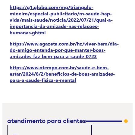
https://g1.globo.com/mg/triangulo-
mineiro/especial-publicitario/rn-saude-hap-
vida/mais-saude/noticia/2022/07/21/qual-a-
importancia-da-amizade-nas-relacoes-
humanas.ghtml
https://www.agazeta.com.br/hz/viver-bem/dia-
do-amigo-entenda-por-que-manter-boas-
amizades-faz-bem-para-a-saude-0723
https://www.otempo.com.br/saude-e-bem-
estar/2024/8/2/beneficios-de-boas-amizades-
para-a-saude-fisica-e-mental
atendimento para clientes