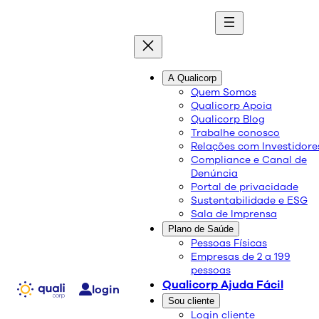
quali
blog
A Qualicorp
Quem Somos
Qualicorp Apoia
Conteúdo de qualidade e as melhores soluções
Qualicorp Blog
sobre saúde e bem-estar.
Trabalhe conosco
Relações com Investidore
Compliance e Canal de
Dia do amigo: como
Denúncia
Portal de privacidade
cultivar boas amizades
Sustentabilidade e ESG
Sala de Imprensa
impacta positivamente sua
Plano de Saúde
saúde física e emocional
Pessoas Físicas
Empresas de 2 a 199
pessoas
Qualicorp Ajuda Fácil
Saúde e Bem-Estar
login
30/06/2025
Sou cliente
Login cliente
Compartilhe: