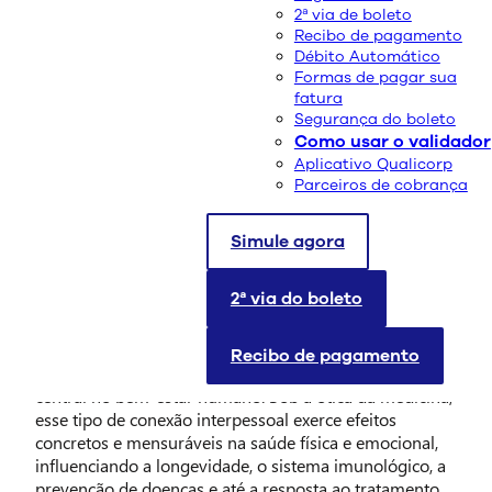
2ª via de boleto
Recibo de pagamento
Débito Automático
Formas de pagar sua
fatura
Segurança do boleto
Como usar o validador
Aplicativo Qualicorp
Parceiros de cobrança
Simule agora
O Dia do Amigo, celebrado em 20 de julho, é uma data
2ª via do boleto
simbólica que nos convida à reflexão sobre os vínculos
afetivos que cultivamos ao longo da vida. Muito além
de lembranças nostálgicas ou mensagens carinhosas
Recibo de pagamento
nas redes sociais, as amizades desempenham um papel
central no bem-estar humano. Sob a ótica da medicina,
esse tipo de conexão interpessoal exerce efeitos
concretos e mensuráveis na saúde física e emocional,
influenciando a longevidade, o sistema imunológico, a
prevenção de doenças e até a resposta ao tratamento