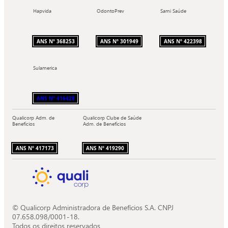
Hapvida
OdontoPrev
Sami Saúde
ANS Nº 368253
ANS Nº 301949
ANS Nº 422398
Sulamerica
ANS Nº 416428
Qualicorp Adm. de
Qualicorp Clube de Saúde
Benefícios
Adm. de Benefícios
ANS Nº 417173
ANS Nº 419290
© Qualicorp Administradora de Benefícios S.A. CNPJ
07.658.098/0001-18.
Todos os direitos reservados