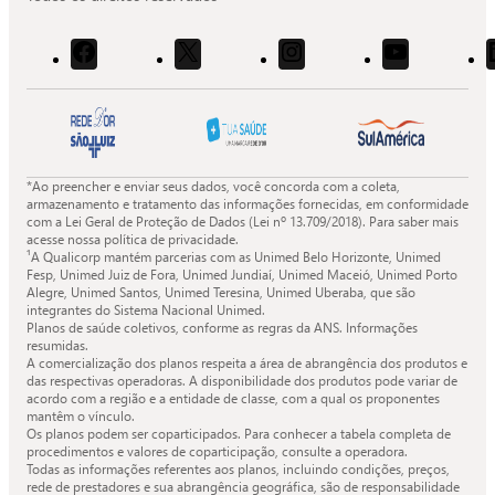
Acessar
Acessar
Acessar
Acessar
o
o
o
o
Facebook
X
Instagram
Youtube
da
da
da
da
Quali.
Quali.
Quali.
Quali.
*Ao preencher e enviar seus dados, você concorda com a coleta,
armazenamento e tratamento das informações fornecidas, em conformidade
com a Lei Geral de Proteção de Dados (Lei nº 13.709/2018). Para saber mais
acesse nossa política de privacidade.
¹A Qualicorp mantém parcerias com as Unimed Belo Horizonte, Unimed
Fesp, Unimed Juiz de Fora, Unimed Jundiaí, Unimed Maceió, Unimed Porto
Alegre, Unimed Santos, Unimed Teresina, Unimed Uberaba, que são
integrantes do Sistema Nacional Unimed.
Planos de saúde coletivos, conforme as regras da ANS. Informações
resumidas.
A comercialização dos planos respeita a área de abrangência dos produtos e
das respectivas operadoras. A disponibilidade dos produtos pode variar de
acordo com a região e a entidade de classe, com a qual os proponentes
mantêm o vínculo.
Os planos podem ser coparticipados. Para conhecer a tabela completa de
procedimentos e valores de coparticipação, consulte a operadora.
Todas as informações referentes aos planos, incluindo condições, preços,
rede de prestadores e sua abrangência geográfica, são de responsabilidade