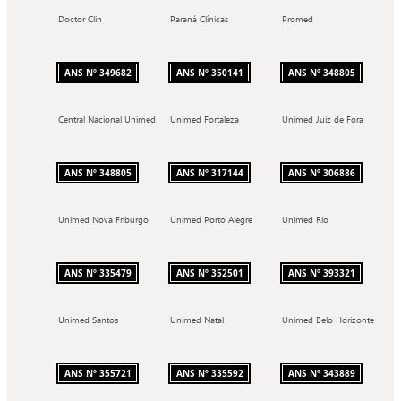
Doctor Clin
Paraná Clínicas
Promed
ANS Nº 349682
ANS Nº 350141
ANS Nº 348805
Central Nacional Unimed
Unimed Fortaleza
Unimed Juiz de Fora
ANS Nº 348805
ANS Nº 317144
ANS Nº 306886
Unimed Nova Friburgo
Unimed Porto Alegre
Unimed Rio
ANS Nº 335479
ANS Nº 352501
ANS Nº 393321
Unimed Santos
Unimed Natal
Unimed Belo Horizonte
ANS Nº 355721
ANS Nº 335592
ANS Nº 343889