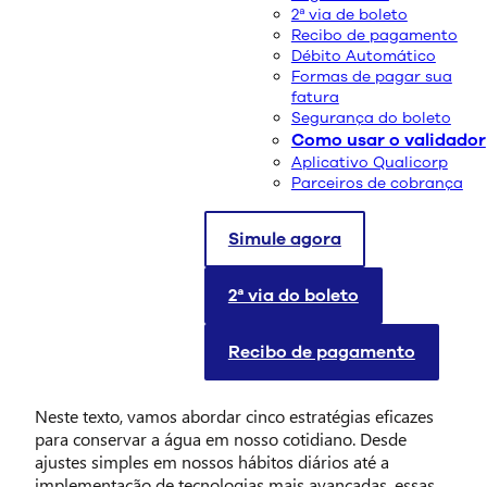
2ª via de boleto
Recibo de pagamento
Débito Automático
Formas de pagar sua
fatura
Segurança do boleto
Como usar o validador
Aplicativo Qualicorp
Parceiros de cobrança
O Dia Mundial da Água é uma ocasião crucial para
destacar a vitalidade desse recurso para a vida em
Simule agora
nosso planeta. Em meio à crescente escassez de água
em várias partes do mundo, causada pela combinação
2ª via do boleto
de aumento da demanda, poluição e mudanças
climáticas, torna-se ainda mais importante promover a
Recibo de pagamento
conservação e o uso responsável desse recurso
essencial.
Neste texto, vamos abordar cinco estratégias eficazes
para conservar a água em nosso cotidiano. Desde
ajustes simples em nossos hábitos diários até a
implementação de tecnologias mais avançadas, essas