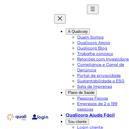
quali
blog
A Qualicorp
Quem Somos
Qualicorp Apoia
Conteúdo de qualidade e as melhores soluções
Qualicorp Blog
sobre saúde e bem-estar.
Trabalhe conosco
Relações com Investidore
Compliance e Canal de
Dia Mundial da Água: 5
Denúncia
Portal de privacidade
maneiras de conservação
Sustentabilidade e ESG
Sala de Imprensa
Plano de Saúde
Saúde e Bem-Estar
Pessoas Físicas
Empresas de 2 a 199
21/03/2024
pessoas
Compartilhe:
Qualicorp Ajuda Fácil
login
Sou cliente
Login cliente