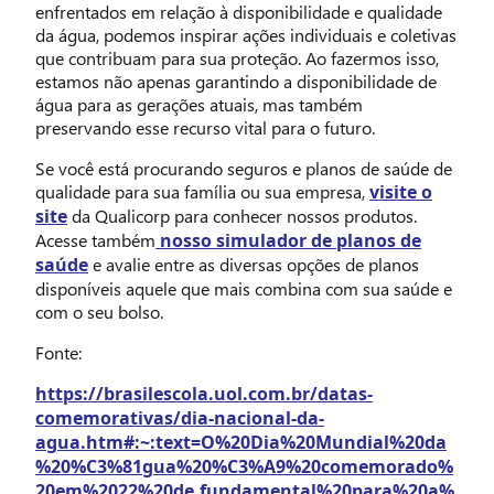
enfrentados em relação à disponibilidade e qualidade
da água, podemos inspirar ações individuais e coletivas
que contribuam para sua proteção. Ao fazermos isso,
estamos não apenas garantindo a disponibilidade de
água para as gerações atuais, mas também
preservando esse recurso vital para o futuro.
Se você está procurando seguros e planos de saúde de
qualidade para sua família ou sua empresa,
visite o
site
da Qualicorp para conhecer nossos produtos.
Acesse também
nosso simulador de planos de
saúde
e avalie entre as diversas opções de planos
disponíveis aquele que mais combina com sua saúde e
com o seu bolso.
Fonte:
https://brasilescola.uol.com.br/datas-
comemorativas/dia-nacional-da-
agua.htm#:~:text=O%20Dia%20Mundial%20da
%20%C3%81gua%20%C3%A9%20comemorado%
20em%2022%20de,fundamental%20para%20a%