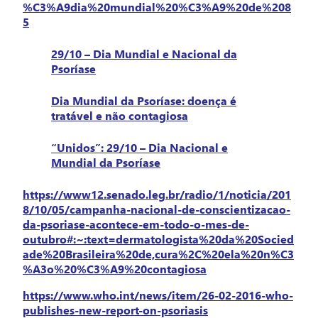
%C3%A9dia%20mundial%20%C3%A9%20de%208
5
29/10 – Dia Mundial e Nacional da
Psoríase
Dia Mundial da Psoríase: doença é
tratável e não contagiosa
“Unidos”: 29/10 – Dia Nacional e
Mundial da Psoríase
https://www12.senado.leg.br/radio/1/noticia/201
8/10/05/campanha-nacional-de-conscientizacao-
da-psoriase-acontece-em-todo-o-mes-de-
outubro#:~:text=dermatologista%20da%20Socied
ade%20Brasileira%20de,cura%2C%20ela%20n%C3
%A3o%20%C3%A9%20contagiosa
https://www.who.int/news/item/26-02-2016-who-
publishes-new-report-on-psoriasis