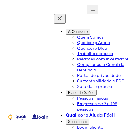
quali
blog
A Qualicorp
Quem Somos
Qualicorp Apoia
Conteúdo de qualidade e as melhores soluções
Qualicorp Blog
sobre saúde e bem-estar.
Trabalhe conosco
Relações com Investidore
Compliance e Canal de
Dia Nacional e Mundial da
Denúncia
Portal de privacidade
Psoríase
Sustentabilidade e ESG
Sala de Imprensa
Plano de Saúde
Saúde e Bem-Estar
Pessoas Físicas
Empresas de 2 a 199
29/10/2025
pessoas
Compartilhe:
Qualicorp Ajuda Fácil
login
Sou cliente
Login cliente