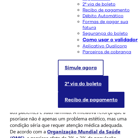
2ª via de boleto
Recibo de pagamento
Débito Automático
Formas de pagar sua
fatura
Segurança do boleto
Como usar o validador
Aplicativo Qualicorp
Parceiros de cobrança
29 de outubro é celebrado como o
Dia Mundial da
Psoríase
, data dedicada à conscientização sobre essa
Simule agora
doença de pele crônica e autoimune. No Brasil, a
mesma data também marca o Dia Nacional da
2ª via do boleto
Psoríase, reforçando a importância de disseminar
informações e combater o estigma associado à
condição. Promovido internacionalmente desde 2004,
Recibo de pagamento
esse dia une comunidades em vários países em apoio
aos pacientes e suas famílias. A iniciativa reforça que a
psoríase não é apenas um problema estético, mas uma
condição séria que requer atenção médica adequada.
De acordo com a
Organização Mundial da Saúde
(OMS)
, a psoríase afeta de 2% a 3% da população