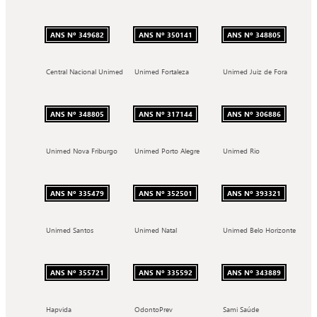
ANS Nº 349682
ANS Nº 350141
ANS Nº 348805
Central Nacional Unimed
Unimed Fortaleza
Unimed Juiz de Fora
ANS Nº 348805
ANS Nº 317144
ANS Nº 306886
Unimed Nova Friburgo
Unimed Porto Alegre
Unimed Rio
ANS Nº 335479
ANS Nº 352501
ANS Nº 393321
Unimed Santos
Unimed Natal
Unimed Belo Horizonte
ANS Nº 355721
ANS Nº 335592
ANS Nº 343889
Hapvida
OdontoPrev
Sami Saúde