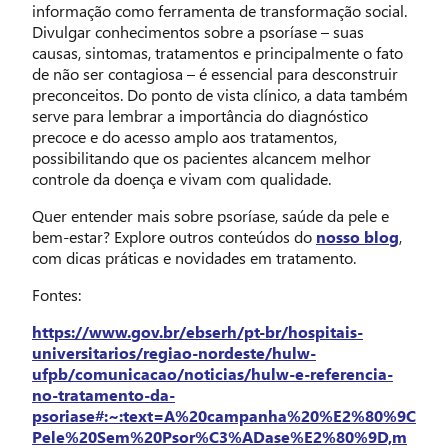
informação como ferramenta de transformação social.
Divulgar conhecimentos sobre a psoríase – suas
causas, sintomas, tratamentos e principalmente o fato
de não ser contagiosa – é essencial para desconstruir
preconceitos. Do ponto de vista clínico, a data também
serve para lembrar a importância do diagnóstico
precoce e do acesso amplo aos tratamentos,
possibilitando que os pacientes alcancem melhor
controle da doença e vivam com qualidade.
Quer entender mais sobre psoríase, saúde da pele e
bem-estar? Explore outros conteúdos do
nosso blog
,
com dicas práticas e novidades em tratamento.
Fontes:
https://www.gov.br/ebserh/pt-br/hospitais-
universitarios/regiao-nordeste/hulw-
ufpb/comunicacao/noticias/hulw-e-referencia-
no-tratamento-da-
psoriase#:~:text=A%20campanha%20%E2%80%9C
Pele%20Sem%20Psor%C3%ADase%E2%80%9D,m