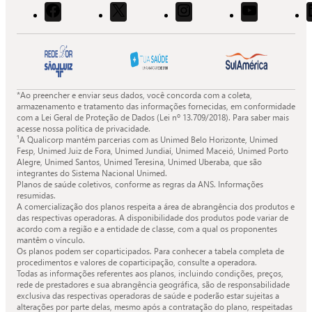
Acessar
Acessar
Acessar
Acessar
o
o
o
o
Facebook
X
Instagram
Youtube
da
da
da
da
Quali.
Quali.
Quali.
Quali.
*Ao preencher e enviar seus dados, você concorda com a coleta,
armazenamento e tratamento das informações fornecidas, em conformidade
com a Lei Geral de Proteção de Dados (Lei nº 13.709/2018). Para saber mais
acesse nossa política de privacidade.
¹A Qualicorp mantém parcerias com as Unimed Belo Horizonte, Unimed
Fesp, Unimed Juiz de Fora, Unimed Jundiaí, Unimed Maceió, Unimed Porto
Alegre, Unimed Santos, Unimed Teresina, Unimed Uberaba, que são
integrantes do Sistema Nacional Unimed.
Planos de saúde coletivos, conforme as regras da ANS. Informações
resumidas.
A comercialização dos planos respeita a área de abrangência dos produtos e
das respectivas operadoras. A disponibilidade dos produtos pode variar de
acordo com a região e a entidade de classe, com a qual os proponentes
mantêm o vínculo.
Os planos podem ser coparticipados. Para conhecer a tabela completa de
procedimentos e valores de coparticipação, consulte a operadora.
Todas as informações referentes aos planos, incluindo condições, preços,
rede de prestadores e sua abrangência geográfica, são de responsabilidade
exclusiva das respectivas operadoras de saúde e poderão estar sujeitas a
alterações por parte delas, mesmo após a contratação do plano, respeitadas