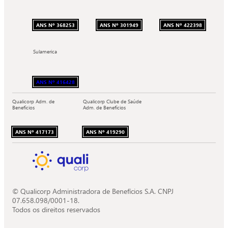
ANS Nº 368253
ANS Nº 301949
ANS Nº 422398
Sulamerica
ANS Nº 416428
Qualicorp Adm. de
Qualicorp Clube de Saúde
Benefícios
Adm. de Benefícios
ANS Nº 417173
ANS Nº 419290
© Qualicorp Administradora de Benefícios S.A. CNPJ
07.658.098/0001-18.
Todos os direitos reservados