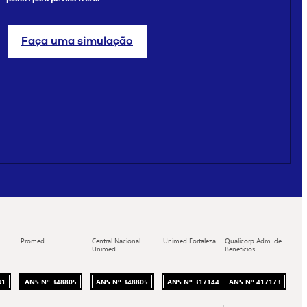
Faça uma simulação
Promed
Central Nacional
Unimed Fortaleza
Qualicorp Adm. de
Unimed
Benefícios
41
ANS Nº 348805
ANS Nº 348805
ANS Nº 317144
ANS Nº 417173