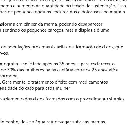
 mama e aumento da quantidade do tecido de sustentação. Essa
eias de pequenos nódulos endurecidos e dolorosos, na maioria
ansforma em câncer da mama, podendo desaparecer
sentindo os pequenos caroços, mas a displasia é uma
e nodulações próximas às axilas e a formação de cistos, que
rvos.
grafia – solicitada após os 35 anos –, para esclarecer o
de 70% das mulheres na faixa etária entre os 25 anos até a
 hormonal.
da. Geralmente, o tratamento é feito com medicamentos
tensidade do caso para cada mulher.
o esvaziamento dos cistos formados com o procedimento simples
o banho, deixe a água cair devagar sobre as mamas.