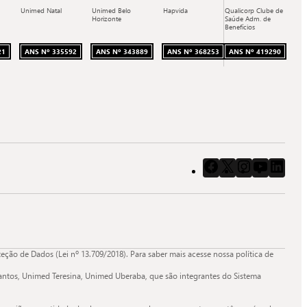
Unimed Natal
Unimed Belo
Hapvida
Qualicorp Clube de
Horizonte
Saúde Adm. de
Benefícios
21
ANS Nº 335592
ANS Nº 343889
ANS Nº 368253
ANS Nº 419290
Acessar
Acessar
Acessar
Acessar
Aces
o
o
o
o
o
Facebook
X
Instagram
Youtube
Link
da
da
da
da
da
Quali.
Quali.
Quali.
Quali.
Quali
ão de Dados (Lei nº 13.709/2018). Para saber mais acesse nossa política de
ntos, Unimed Teresina, Unimed Uberaba, que são integrantes do Sistema