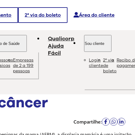
mento
2ª via do boleto
Área do cliente
Qualicorp
o de Saúde
Sou cliente
Ajuda
Fácil
essoas
Empresas
Login
2ª via
Recibo d
dade e as melhores soluções sobre saúde e bem-estar.
ísicas
de 2 a 199
cliente
de
pagame
pessoas
boleto
 câncer
Compartilhe:
benignas da mama (AFBM), a displasia mamária é uma irritação