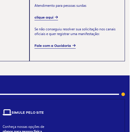
Atendimento para pessoas surdas
clique aqui
Se não conseguiu resolver sua solicitação nos canais
oficiais e quer registrar uma manifestação:
Fale com a Ouvidoria
SIMULE PELO SITE
Conheça nossas opções de
planos para pessoa física.