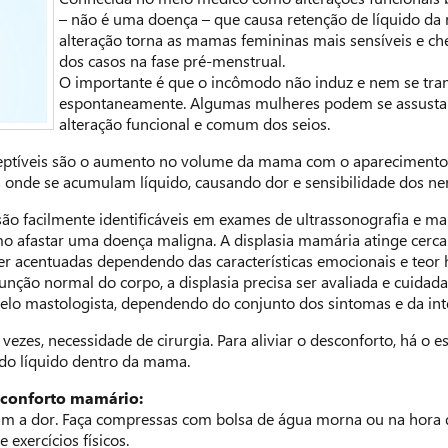
– não é uma doença – que causa retenção de líquido da
alteração torna as mamas femininas mais sensíveis e ch
dos casos na fase pré-menstrual.
O importante é que o incômodo não induz e nem se tr
espontaneamente. Algumas mulheres podem se assustar 
alteração funcional e comum dos seios.
eptíveis são o aumento no volume da mama com o aparecimento d
 onde se acumulam líquido, causando dor e sensibilidade dos ne
o facilmente identificáveis em exames de ultrassonografia e mamo
o afastar uma doença maligna. A displasia mamária atinge cerca 
 acentuadas dependendo das características emocionais e teor
unção normal do corpo, a displasia precisa ser avaliada e cuida
 pelo mastologista, dependendo do conjunto dos sintomas e da in
 vezes, necessidade de cirurgia. Para aliviar o desconforto, há 
 do líquido dentro da mama.
sconforto mamário:
am a dor. Faça compressas com bolsa de água morna ou na hora d
 exercícios físicos.