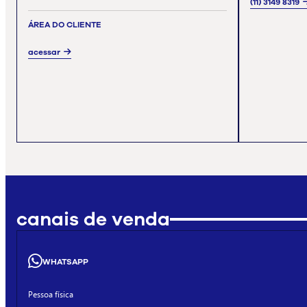
(11) 3149 8319
ÁREA DO CLIENTE
acessar
canais de venda
WHATSAPP
Pessoa física