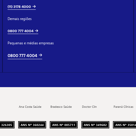
(11) 3178 4000
Demais regiões
0800 777 4004
Pequenas e médias empresas
0800 777 4004
Ana Costa Saúde
Bradesco Saúde
Doctor Clin
Paraná Clínicas
 326305
ANS Nº 360244
ANS Nº 005711
ANS Nº 349682
ANS Nº 3501