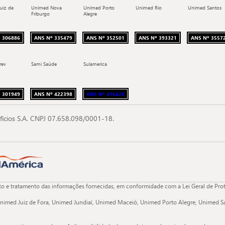
uiz de
Unimed Nova
Unimed Porto
Unimed Rio
Unimed Santos
Friburgo
Alegre
 306886
ANS Nº 335479
ANS Nº 352501
ANS Nº 393321
ANS Nº 3557
rev
Sami Saúde
Sulamerica
 301949
ANS Nº 422398
ANS Nº 416428
fícios S.A. CNPJ 07.658.098/0001-18.
 e tratamento das informações fornecidas, em conformidade com a Lei Geral de Proteç
nimed Juiz de Fora, Unimed Jundiaí, Unimed Maceió, Unimed Porto Alegre, Unimed Sa