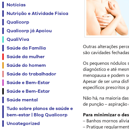
Notícias
Nutrição e Atividade Física
Qualicorp
Qualicorp já Apoiou
QualiViva
Outras alterações perc
Saúde da Família
são cavidades fechadas
Saúde da mulher
Os pequenos nódulos sã
Saúde do homem
diagnóstico e até mesm
Saúde do trabalhador
menopausa e podem ser
Apesar de ser uma disf
Saúde e Bem-Estar
específicos prescritos
Saúde e Bem-Estar
Não há, na maioria das
Saúde mental
de punção – aspiração
Tudo sobre planos de saúde e
Para minimizar o de
bem-estar | Blog Qualicorp
– Banhos mornos alivi
Uncategorized
– Pratique regularmente