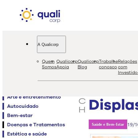
A Qualicorp
quali
bl
Quem
Qualicorp
Qualicorp
Trabalhe
Relações
s
Somos
Apoia
Blog
conosco
com
Investido
e
Agenda QualiViva
a
Alimentação
r
Arte e entretenimento
Displa
c
Autocuidado
h
Bem-estar
19/1
Doenças e Tratamentos
Saúde e Bem-Estar
Estética e saúde