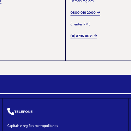
Demais regiões
0800 016 2000
Clientes PME
(11) 3795 0071
TELEFONE
Capitais e regiões metropolitanas