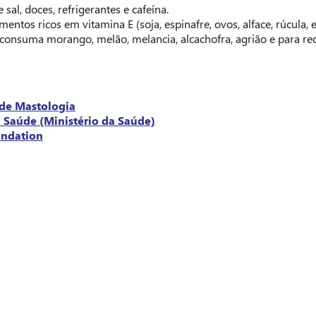
al, doces, refrigerantes e cafeína.
imentos ricos em vitamina E (soja, espinafre, ovos, alface, rúcula,
 consuma morango, melão, melancia, alcachofra, agrião e para re
 de Mastologia
m Saúde (Ministério da Saúde)
undation