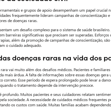
rnamentais e grupos de apoio desempenham um papel crucial na
ntidades frequentemente lideram campanhas de conscientização e a
ores de doenças raras.
sentam um desafio complexo para o sistema de saúde brasileiro.
em barreiras significativas que precisam ser superadas. Esforços
apias, além da promoção de campanhas de conscientização, são e
ebam o cuidado adequado.
as doenças raras na vida dos pa
ara vai muito além dos desafios médicos. Pacientes e familiares e
da mais árdua. A falta de informações sobre essas doenças gera
o correto. Esse período de espera prolongado pode levar a danos
 quando o tratamento depende da intervenção precoce.
é profundo. Muitos pacientes e seus cuidadores relatam sentimen
la sociedade. A necessidade de cuidados médicos frequentes pod
ntando os custos com saúde. Muitas famílias acabam dependendo