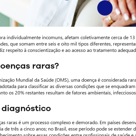
ra individualmente incomuns, afetam coletivamente cerca de 13 m
des, que somam entre seis e oito mil tipos diferentes, representa
iz respeito à conscientização e ao acesso ao tratamento adequad
doenças raras?
ização Mundial da Saúde (OMS), uma doença é considerada rara 
 é adotada para classificar as diversas condições que se enquadr
nto os 20% restantes resultam de fatores ambientais, infeccioso
 diagnóstico
ças raras é um processo complexo e demorado. Em países desenv
ia de três a cinco anos; no Brasil, esse período pode se estender d
nhecimento sobre essas condições entre profissionais de saúde e 