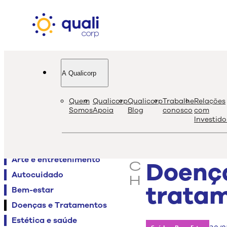
A Qualicorp
quali
bl
Quem
Qualicorp
Qualicorp
Trabalhe
Relações
s
Somos
Apoia
Blog
conosco
com
Investido
e
Agenda QualiViva
a
Alimentação
r
Arte e entretenimento
Doença
c
Autocuidado
h
tratam
Bem-estar
Doenças e Tratamentos
Estética e saúde