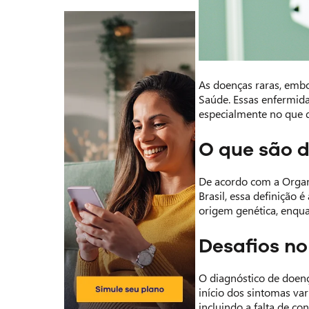
As doenças raras, embo
Saúde. Essas enfermida
especialmente no que d
O que são 
De acordo com a Organ
Brasil, essa definição
origem genética, enqua
Desafios no
O diagnóstico de doen
início dos sintomas var
incluindo a falta de co