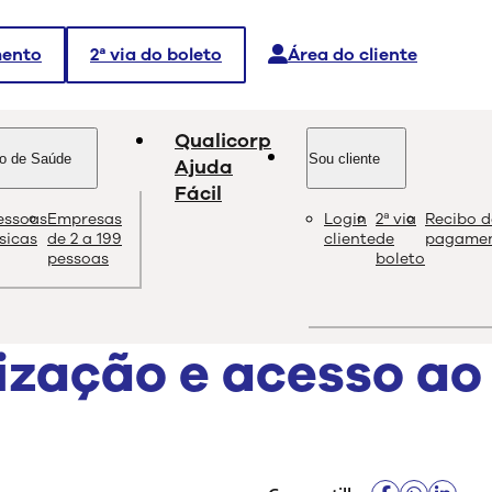
mento
2ª via do boleto
Área do cliente
Qualicorp
o de Saúde
Sou cliente
Ajuda
Fácil
essoas
Empresas
Login
2ª via
Recibo d
dade e as melhores soluções sobre saúde e bem-estar.
ísicas
de 2 a 199
cliente
de
pagame
pessoas
boleto
ização e acesso ao