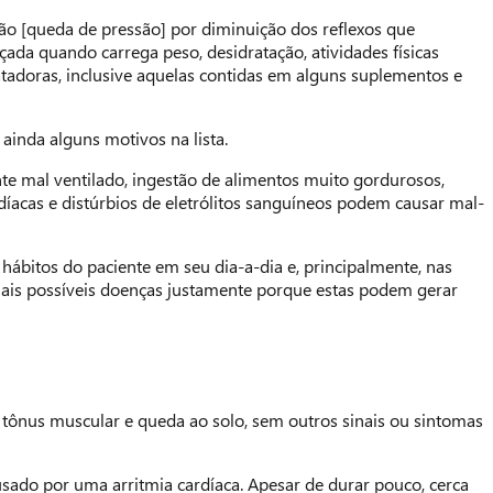
são [queda de pressão] por diminuição dos reflexos que
rçada quando carrega peso, desidratação, atividades físicas
latadoras, inclusive aquelas contidas em alguns suplementos e
ainda alguns motivos na lista.
ente mal ventilado, ingestão de alimentos muito gordurosos,
díacas e distúrbios de eletrólitos sanguíneos podem causar mal-
s hábitos do paciente em seu dia-a-dia e, principalmente, nas
emais possíveis doenças justamente porque estas podem gerar
o tônus muscular e queda ao solo, sem outros sinais ou sintomas
usado por uma arritmia cardíaca. Apesar de durar pouco, cerca