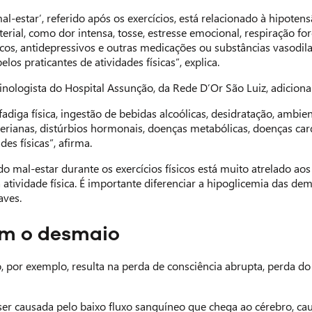
l-estar’, referido após os exercícios, está relacionado à hipoten
erial, como dor intensa, tosse, estresse emocional, respiração fo
ticos, antidepressivos e outras medicações ou substâncias vasodi
elos praticantes de atividades físicas”, explica.
inologista do Hospital Assunção, da Rede D’Or São Luiz, adiciona 
adiga física, ingestão de bebidas alcoólicas, desidratação, ambi
cterianas, distúrbios hormonais, doenças metabólicas, doenças car
des físicas”, afirma.
do mal-estar durante os exercícios físicos está muito atrelado ao
atividade física. É importante diferenciar a hipoglicemia das d
aves.
m o desmaio
o, por exemplo, resulta na perda de consciência abrupta, perda d
ser causada pelo baixo fluxo sanguíneo que chega ao cérebro, ca