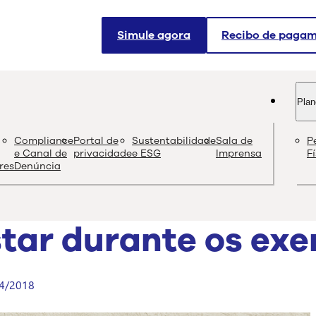
Simule agora
Recibo de paga
Plan
og
Compliance
Portal de
Sustentabilidade
Sala de
P
Conteúdo de quali
e Canal de
privacidade
e ESG
Imprensa
F
res
Denúncia
tar durante os exer
4/2018