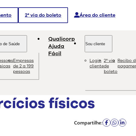
mento
2ª via do boleto
Área do cliente
Qualicorp
o de Saúde
Sou cliente
Ajuda
Fácil
essoas
Empresas
Login
2ª via
Recibo d
dade e as melhores soluções sobre saúde e bem-estar.
ísicas
de 2 a 199
cliente
de
pagame
pessoas
boleto
cícios físicos
Compartilhe: