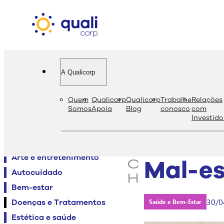
A Qualicorp
quali
bl
Quem
Qualicorp
Qualicorp
Trabalhe
Relações
s
Somos
Apoia
Blog
conosco
com
Investido
e
Agenda QualiViva
a
Alimentação
r
Arte e entretenimento
Mal-es
c
Autocuidado
h
Bem-estar
30/0
Doenças e Tratamentos
Saúde e Bem-Estar
Estética e saúde