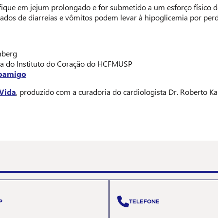
fique em jejum prolongado e for submetido a um esforço físico
tados de diarreias e vômitos podem levar à hipoglicemia por perda
nberg
ca do Instituto do Coração do HCFMUSP
oamigo
 Vida
, produzido com a curadoria do cardiologista Dr. Roberto Kali
P
TELEFONE