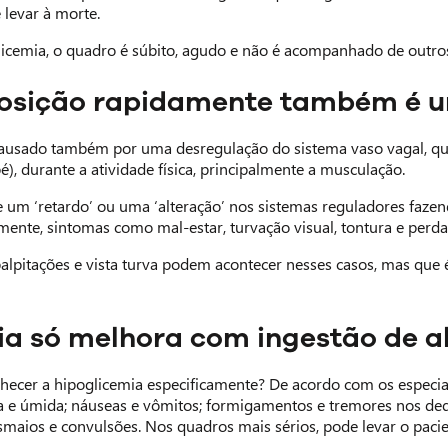
levar à morte.
licemia, o quadro é súbito, agudo e não é acompanhado de outros s
osição rapidamente também é 
causado também por uma desregulação do sistema vaso vagal, qu
é), durante a atividade física, principalmente a musculação.
e um ‘retardo’ ou uma ‘alteração’ nos sistemas reguladores faz
mente, sintomas como mal-estar, turvação visual, tontura e perda
alpitações e vista turva podem acontecer nesses casos, mas que 
ia só melhora com ingestão de a
hecer a hipoglicemia especificamente? De acordo com os especia
ida e úmida; náuseas e vômitos; formigamentos e tremores nos de
smaios e convulsões. Nos quadros mais sérios, pode levar o paci