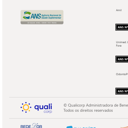
Amil
ANS Nº
Unimed J
Fora
ANS Nº
OdontoP
ANS Nº
© Qualicorp Administradora de Bene
Todos os direitos reservados