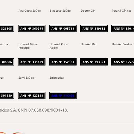
Ana Costa Saúde
Bradesco Saúde
Doctor Clin
Paraná Clínicas
 326305
ANS Nº 360244
ANS Nº 005711
ANS Nº 349682
ANS Nº 3501
uiz de
Unimed Nova
Unimed Porto
Unimed Rio
Unimed Santos
Friburgo
Alegre
 306886
ANS Nº 335479
ANS Nº 352501
ANS Nº 393321
ANS Nº 3557
rev
Sami Saúde
Sulamerica
 301949
ANS Nº 422398
ANS Nº 416428
fícios S.A. CNPJ 07.658.098/0001-18.