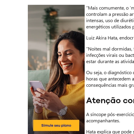
“Mais comumente, o ‘ma
controlam a pressão art
intensas, uso de diuré
energéticos utilizados p
Luiz Akira Hata, endocr
“Noites mal dormidas, f
infecções virais ou ba
estar durante as ativida
Ou seja, o diagnóstico 
horas que antecedem a 
consequências mais gr
Atenção co
A síncope pós-exercíci
acompanhantes.
Hata explica que pode 