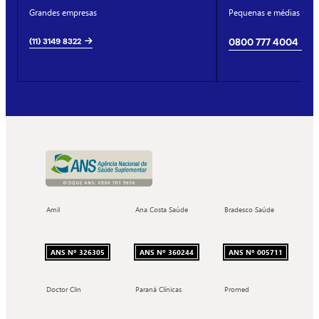
Grandes empresas
Pequenas e médias emp
(11) 3149 8322
0800 777 4004
Amil
Ana Costa Saúde
Bradesco Saúde
ANS Nº 326305
ANS Nº 360244
ANS Nº 005711
Doctor Clin
Paraná Clínicas
Promed