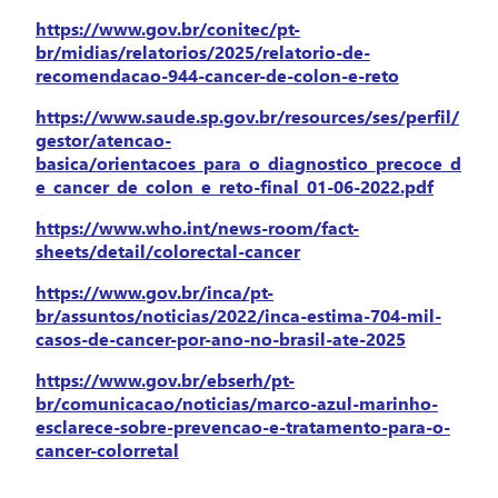
https://www.gov.br/conitec/pt-
br/midias/relatorios/2025/relatorio-de-
recomendacao-944-cancer-de-colon-e-reto
https://www.saude.sp.gov.br/resources/ses/perfil/
gestor/atencao-
basica/orientacoes_para_o_diagnostico_precoce_d
e_cancer_de_colon_e_reto-final_01-06-2022.pdf
https://www.who.int/news-room/fact-
sheets/detail/colorectal-cancer
https://www.gov.br/inca/pt-
br/assuntos/noticias/2022/inca-estima-704-mil-
casos-de-cancer-por-ano-no-brasil-ate-2025
https://www.gov.br/ebserh/pt-
br/comunicacao/noticias/marco-azul-marinho-
esclarece-sobre-prevencao-e-tratamento-para-o-
cancer-colorretal