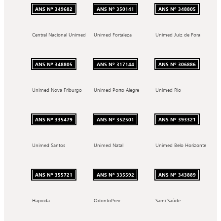
ANS Nº 349682
ANS Nº 350141
ANS Nº 348805
Central Nacional Unimed
Unimed Fortaleza
Unimed Juiz de Fora
ANS Nº 348805
ANS Nº 317144
ANS Nº 306886
Unimed Nova Friburgo
Unimed Porto Alegre
Unimed Rio
ANS Nº 335479
ANS Nº 352501
ANS Nº 393321
Unimed Santos
Unimed Natal
Unimed Belo Horizonte
ANS Nº 355721
ANS Nº 335592
ANS Nº 343889
Hapvida
OdontoPrev
Sami Saúde