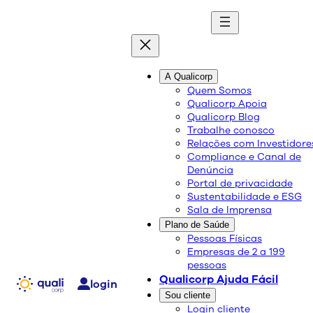
quali
blog
A Qualicorp
Quem Somos
Qualicorp Apoia
Conteúdo de qualidade e as melhores soluções
Qualicorp Blog
sobre saúde e bem-estar.
Trabalhe conosco
Relações com Investidore
Compliance e Canal de
Março Azul Escuro:
Denúncia
Portal de privacidade
prevenção do câncer
Sustentabilidade e ESG
Sala de Imprensa
colorretal
Plano de Saúde
Pessoas Físicas
Empresas de 2 a 199
Saúde e Bem-Estar
pessoas
04/03/2026
Qualicorp Ajuda Fácil
login
Compartilhe:
Sou cliente
Login cliente