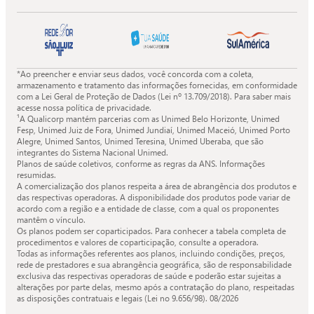
Facebook
X
Instagram
Youtube
da
da
da
da
Quali.
Quali.
Quali.
Quali.
*Ao preencher e enviar seus dados, você concorda com a coleta,
armazenamento e tratamento das informações fornecidas, em conformidade
com a Lei Geral de Proteção de Dados (Lei nº 13.709/2018). Para saber mais
acesse nossa política de privacidade.
¹A Qualicorp mantém parcerias com as Unimed Belo Horizonte, Unimed
Fesp, Unimed Juiz de Fora, Unimed Jundiaí, Unimed Maceió, Unimed Porto
Alegre, Unimed Santos, Unimed Teresina, Unimed Uberaba, que são
integrantes do Sistema Nacional Unimed.
Planos de saúde coletivos, conforme as regras da ANS. Informações
resumidas.
A comercialização dos planos respeita a área de abrangência dos produtos e
das respectivas operadoras. A disponibilidade dos produtos pode variar de
acordo com a região e a entidade de classe, com a qual os proponentes
mantêm o vínculo.
Os planos podem ser coparticipados. Para conhecer a tabela completa de
procedimentos e valores de coparticipação, consulte a operadora.
Todas as informações referentes aos planos, incluindo condições, preços,
rede de prestadores e sua abrangência geográfica, são de responsabilidade
exclusiva das respectivas operadoras de saúde e poderão estar sujeitas a
alterações por parte delas, mesmo após a contratação do plano, respeitadas
as disposições contratuais e legais (Lei no 9.656/98).
08/2026