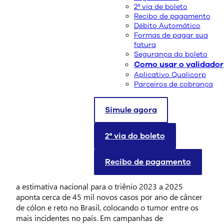
2ª via de boleto
Recibo de pagamento
Débito Automático
Formas de pagar sua
fatura
Segurança do boleto
Como usar o validador
Aplicativo Qualicorp
Parceiros de cobrança
Simule agora
Março Azul Escuro
é uma campanha que convida a
população a falar abertamente sobre prevenção do
câncer colorretal, também chamado de câncer de
2ª via do boleto
intestino. O foco é simples: reconhecer riscos, reduzir
fatores modificáveis e, principalmente, detectar lesões
Recibo de pagamento
antes que virem câncer por meio do rastreamento. De
acordo com o
Instituto Nacional de Câncer (INCA)
,
a estimativa nacional para o triênio 2023 a 2025
aponta cerca de 45 mil novos casos por ano de câncer
de cólon e reto no Brasil, colocando o tumor entre os
mais incidentes no país. Em campanhas de