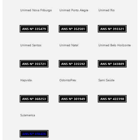
Unimed Nova Friburgo
Unimed Porto Alegre
Unimed Rio
ANS Nº 335479
ANS Nº 352501
ANS Nº 393321
Unimed Santos
Unimed Natal
Unimed Belo Horizonte
ANS Nº 355721
ANS Nº 335592
ANS Nº 343889
Hapvida
OdontoPrev
Sami Saúde
ANS Nº 368253
ANS Nº 301949
ANS Nº 422398
Sulamerica
ANS Nº 416428