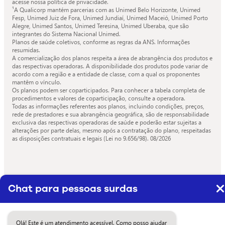
acesse nossa política de privacidade.
¹A Qualicorp mantém parcerias com as Unimed Belo Horizonte, Unimed
Fesp, Unimed Juiz de Fora, Unimed Jundiaí, Unimed Maceió, Unimed Porto
Alegre, Unimed Santos, Unimed Teresina, Unimed Uberaba, que são
integrantes do Sistema Nacional Unimed.
Planos de saúde coletivos, conforme as regras da ANS. Informações
resumidas.
A comercialização dos planos respeita a área de abrangência dos produtos e
das respectivas operadoras. A disponibilidade dos produtos pode variar de
acordo com a região e a entidade de classe, com a qual os proponentes
mantêm o vínculo.
Os planos podem ser coparticipados. Para conhecer a tabela completa de
procedimentos e valores de coparticipação, consulte a operadora.
Todas as informações referentes aos planos, incluindo condições, preços,
rede de prestadores e sua abrangência geográfica, são de responsabilidade
exclusiva das respectivas operadoras de saúde e poderão estar sujeitas a
alterações por parte delas, mesmo após a contratação do plano, respeitadas
as disposições contratuais e legais (Lei no 9.656/98).
08/2026
Chat para pessoas surdas
Olá! Este é um atendimento acessível. Como posso ajudar