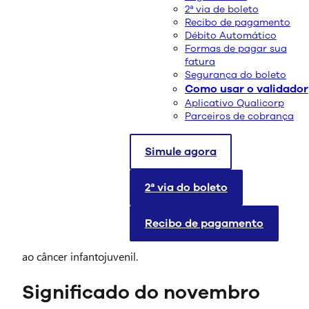
07/11/2023
2ª via de boleto
Compartilhe:
Recibo de pagamento
Débito Automático
Formas de pagar sua
fatura
Segurança do boleto
Como usar o validador
Aplicativo Qualicorp
Parceiros de cobrança
Simule agora
2ª via do boleto
O mês de novembro é marcado por diversas
campanhas de conscientização e prevenção, e um
Recibo de pagamento
desses movimentos é o “Novembro Dourado”, uma
iniciativa que busca sensibilizar a sociedade em relação
ao câncer infantojuvenil.
Significado do novembro