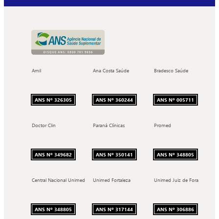
Amil
Ana Costa Saúde
Bradesco Saúde
ANS Nº 326305
ANS Nº 360244
ANS Nº 005711
Doctor Clin
Paraná Clínicas
Promed
ANS Nº 349682
ANS Nº 350141
ANS Nº 348805
Central Nacional Unimed
Unimed Fortaleza
Unimed Juiz de Fora
ANS Nº 348805
ANS Nº 317144
ANS Nº 306886