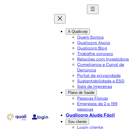
quali
blog
A Qualicorp
Quem Somos
Qualicorp Apoia
Conteúdo de qualidade e as melhores soluções
Qualicorp Blog
sobre saúde e bem-estar.
Trabalhe conosco
Relações com Investidore
Compliance e Canal de
Novembro Dourado e o
Denúncia
Portal de privacidade
câncer infantojuvenil: o
Sustentabilidade e ESG
Sala de Imprensa
caminho da esperança
Plano de Saúde
começa com informação.
Pessoas Físicas
Empresas de 2 a 199
pessoas
Qualicorp Ajuda Fácil
Saúde e Bem-Estar
login
Sou cliente
Tudo sobre planos de saúde e bem-estar | Blog Qualicorp
Login cliente