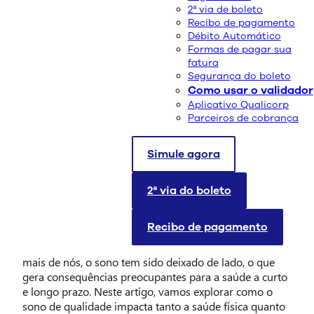
2ª via de boleto
Recibo de pagamento
Débito Automático
Formas de pagar sua
fatura
Segurança do boleto
Como usar o validador
Aplicativo Qualicorp
Parceiros de cobrança
Simule agora
O sono desempenha um papel fundamental na saúde
física e mental, e a qualidade do sono que temos todas
as noites afeta profundamente nosso bem-estar geral.
2ª via do boleto
Diversos estudos científicos mostram que o sono
influencia desde nossa função cerebral até o
Recibo de pagamento
funcionamento do sistema imunológico e a regulação
emocional. Com a vida moderna exigindo cada vez
mais de nós, o sono tem sido deixado de lado, o que
gera consequências preocupantes para a saúde a curto
e longo prazo. Neste artigo, vamos explorar como o
sono de qualidade impacta tanto a saúde física quanto