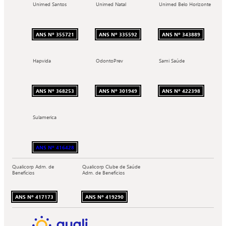
Unimed Santos
Unimed Natal
Unimed Belo Horizonte
ANS Nº 355721
ANS Nº 335592
ANS Nº 343889
Hapvida
OdontoPrev
Sami Saúde
ANS Nº 368253
ANS Nº 301949
ANS Nº 422398
Sulamerica
ANS Nº 416428
Qualicorp Adm. de
Qualicorp Clube de Saúde
Benefícios
Adm. de Benefícios
ANS Nº 417173
ANS Nº 419290