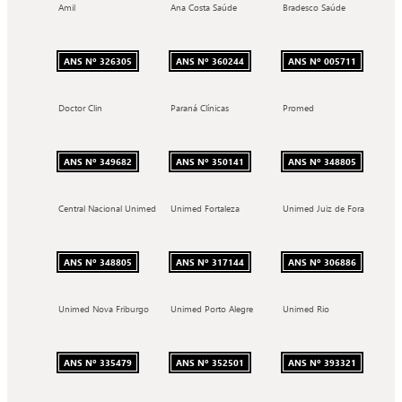
Amil
Ana Costa Saúde
Bradesco Saúde
ANS Nº 326305
ANS Nº 360244
ANS Nº 005711
Doctor Clin
Paraná Clínicas
Promed
ANS Nº 349682
ANS Nº 350141
ANS Nº 348805
Central Nacional Unimed
Unimed Fortaleza
Unimed Juiz de Fora
ANS Nº 348805
ANS Nº 317144
ANS Nº 306886
Unimed Nova Friburgo
Unimed Porto Alegre
Unimed Rio
ANS Nº 335479
ANS Nº 352501
ANS Nº 393321