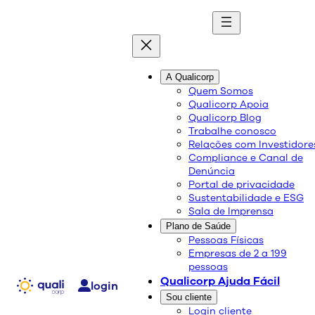
quali
blog
A Qualicorp
Quem Somos
Qualicorp Apoia
Conteúdo de qualidade e as melhores soluções
Qualicorp Blog
sobre saúde e bem-estar.
Trabalhe conosco
Relações com Investidore
Compliance e Canal de
O impacto do sono de
Denúncia
Portal de privacidade
qualidade na saúde física e
Sustentabilidade e ESG
Sala de Imprensa
mental
Plano de Saúde
Pessoas Físicas
Empresas de 2 a 199
Saúde e Bem-Estar
pessoas
26/11/2024
Qualicorp Ajuda Fácil
login
Compartilhe:
Sou cliente
Login cliente