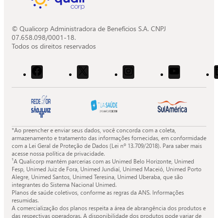
© Qualicorp Administradora de Benefícios S.A. CNPJ
07.658.098/0001-18.
Todos os direitos reservados
Acessar
Acessar
Acessar
Acessar
o
o
o
o
Facebook
X
Instagram
Youtube
da
da
da
da
Quali.
Quali.
Quali.
Quali.
*Ao preencher e enviar seus dados, você concorda com a coleta,
armazenamento e tratamento das informações fornecidas, em conformidade
com a Lei Geral de Proteção de Dados (Lei nº 13.709/2018). Para saber mais
acesse nossa política de privacidade.
¹A Qualicorp mantém parcerias com as Unimed Belo Horizonte, Unimed
Fesp, Unimed Juiz de Fora, Unimed Jundiaí, Unimed Maceió, Unimed Porto
Alegre, Unimed Santos, Unimed Teresina, Unimed Uberaba, que são
integrantes do Sistema Nacional Unimed.
Planos de saúde coletivos, conforme as regras da ANS. Informações
resumidas.
A comercialização dos planos respeita a área de abrangência dos produtos e
das respectivas operadoras. A disponibilidade dos produtos pode variar de