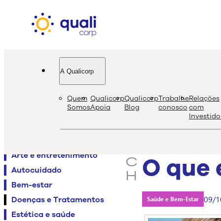
A Qualicorp
quali
bl
Quem
Qualicorp
Qualicorp
Trabalhe
Relações
s
Somos
Apoia
Blog
conosco
com
Investido
e
Agenda QualiViva
a
Alimentação
r
Arte e entretenimento
O que 
c
Autocuidado
h
Bem-estar
09/1
Doenças e Tratamentos
Saúde e Bem-Estar
Estética e saúde