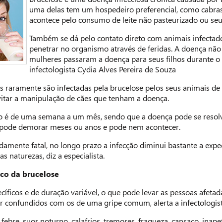
uma delas tem um hospedeiro preferencial, como cabras,
acontece pelo consumo de leite não pasteurizado ou seu
Também se dá pelo contato direto com animais infectad
penetrar no organismo através de feridas. A doença não 
mulheres passaram a doença para seus filhos durante o p
infectologista Cydia Alves Pereira de Souza
s raramente são infectadas pela brucelose pelos seus animais 
itar a manipulação de cães que tenham a doença.
o é de uma semana a um mês, sendo que a doença pode se resolv
 pode demorar meses ou anos e pode nem acontecer.
ente fatal, no longo prazo a infecção diminui bastante a expect
s naturezas, diz a especialista.
co da brucelose
íficos e de duração variável, o que pode levar as pessoas afetada
 confundidos com os de uma gripe comum, alerta a infectologist
febre, suor noturno, calafrios, tremores, fraqueza, cansaço, ina