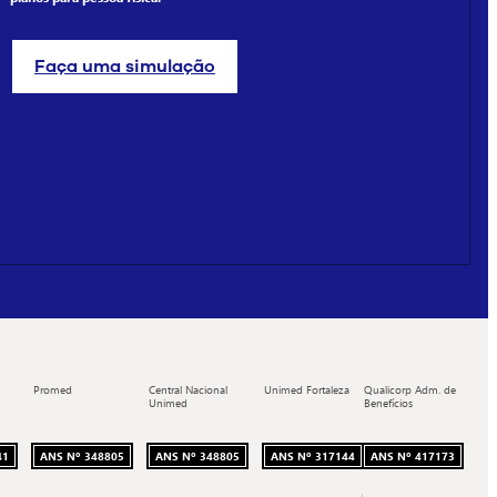
Faça uma simulação
Promed
Central Nacional
Unimed Fortaleza
Qualicorp Adm. de
Unimed
Benefícios
41
ANS Nº 348805
ANS Nº 348805
ANS Nº 317144
ANS Nº 417173