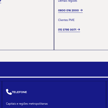
Demais regiões
0800 016 2000
Clientes PME
(11) 3795 0071
TELEFONE
Capitais e regiões metropolitanas