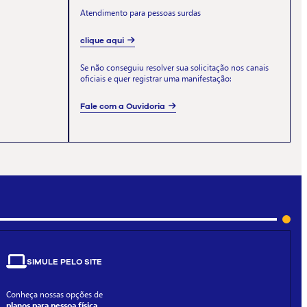
Atendimento para pessoas surdas
clique aqui
Se não conseguiu resolver sua solicitação nos canais
oficiais e quer registrar uma manifestação:
Fale com a Ouvidoria
SIMULE PELO SITE
Conheça nossas opções de
planos para pessoa física.