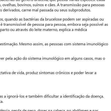
 ovelhas, bovinos, suínos e cães. A transmissão para pessoas
s derivados, carne mal passada ou seus subprodutos.
os, quando as bactérias da brucelose podem ser aspiradas ou
é transmissível de pessoa para pessoa, embora seja possível as
arto ou através do leite materno, explica a médica
de estimação. Mesmo assim, as pessoas com sistema imunológico
er pela ação do sistema imunológico em alguns casos, mas o
ativa de vida, produz sintomas crônicos e poder levar a
s a ignorá-los e também dificultar a identificação da doença.
a.
petência, perda de peso, dores na cabeça, no abdômen e nas