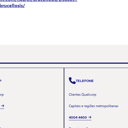
rucellosis/
P
TELEFONE
orp
Clientes Qualicorp
Capitais e regiões metropolitanas
4004 4400