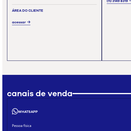
(11) 3149 8319
ÁREA DO CLIENTE
acessar
canais de venda
WHATSAPP
Pessoa física