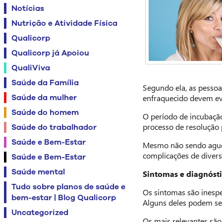
Notícias
Nutrição e Atividade Física
Qualicorp
Qualicorp já Apoiou
QualiViva
Saúde da Família
Segundo ela, as pessoa
Saúde da mulher
enfraquecido devem ev
Saúde do homem
O período de incubaçã
processo de resolução
Saúde do trabalhador
Saúde e Bem-Estar
Mesmo não sendo agudam
complicações de diversa
Saúde e Bem-Estar
Saúde mental
Sintomas e diagnósti
Tudo sobre planos de saúde e
Os sintomas são inespec
bem-estar | Blog Qualicorp
Alguns deles podem ser
Uncategorized
Os mais relevantes são 