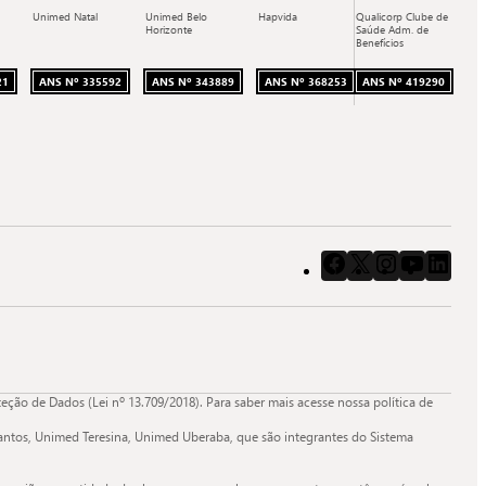
Unimed Natal
Unimed Belo
Hapvida
Qualicorp Clube de
Horizonte
Saúde Adm. de
Benefícios
21
ANS Nº 335592
ANS Nº 343889
ANS Nº 368253
ANS Nº 419290
Acessar
Acessar
Acessar
Acessar
Aces
o
o
o
o
o
Facebook
X
Instagram
Youtube
Link
da
da
da
da
da
Quali.
Quali.
Quali.
Quali.
Quali
ão de Dados (Lei nº 13.709/2018). Para saber mais acesse nossa política de
ntos, Unimed Teresina, Unimed Uberaba, que são integrantes do Sistema