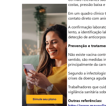
costas, pressão baixa 
Em um quadro clínico 
contato direto com ani
A confirmação laborato
lento, a identificação 
detecção de anticorpos
Prevenção e tratame
Não existe vacina cont
sentido, são medidas i
principalmente da carne
Segundo a infectologis
crises da doença agud
Trabalhadores que cuid
vigilância sanitária so
Outras referências:
http://www.mayoclin