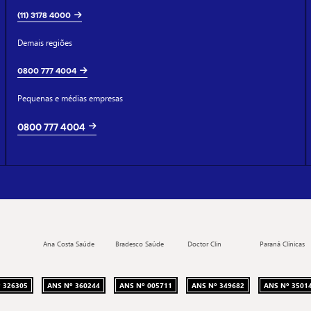
(11) 3178 4000
Demais regiões
0800 777 4004
Pequenas e médias empresas
0800 777 4004
Ana Costa Saúde
Bradesco Saúde
Doctor Clin
Paraná Clínicas
 326305
ANS Nº 360244
ANS Nº 005711
ANS Nº 349682
ANS Nº 3501