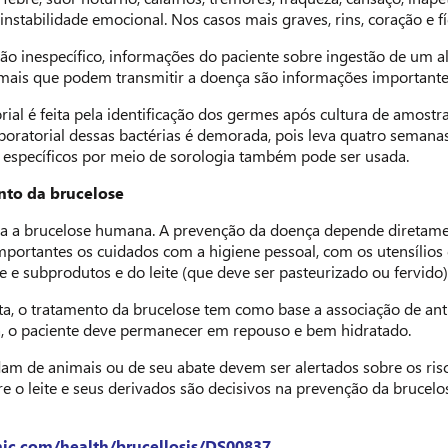
e instabilidade emocional. Nos casos mais graves, rins, coração e
tão inespecífico, informações do paciente sobre ingestão de um
mais que podem transmitir a doença são informações importante pa
rial é feita pela identificação dos germes após cultura de amost
laboratorial dessas bactérias é demorada, pois leva quatro semana
 específicos por meio de sorologia também pode ser usada.
nto da brucelose
ra a brucelose humana. A prevenção da doença depende diretamen
mportantes os cuidados com a higiene pessoal, com os utensílios 
 e subprodutos e do leite (que deve ser pasteurizado ou fervido)
ta, o tratamento da brucelose tem como base a associação de ant
a, o paciente deve permanecer em repouso e bem hidratado.
am de animais ou de seu abate devem ser alertados sobre os risc
bre o leite e seus derivados são decisivos na prevenção da brucelos
ic.com/health/brucellosis/DS00837