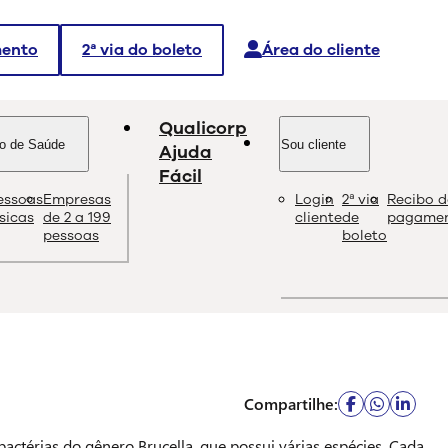
mento
2ª via do boleto
Área do cliente
Qualicorp
o de Saúde
Sou cliente
Ajuda
Fácil
essoas
Empresas
Login
2ª via
Recibo d
dade e as melhores soluções sobre saúde e bem-estar.
ísicas
de 2 a 199
cliente
de
pagame
pessoas
boleto
Compartilhe:
actérias do gênero Brucella, que possui várias espécies. Cada