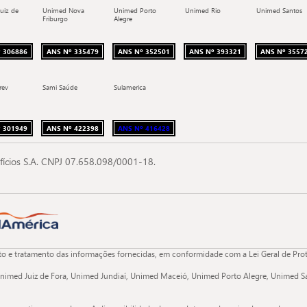
uiz de
Unimed Nova
Unimed Porto
Unimed Rio
Unimed Santos
Friburgo
Alegre
 306886
ANS Nº 335479
ANS Nº 352501
ANS Nº 393321
ANS Nº 3557
rev
Sami Saúde
Sulamerica
 301949
ANS Nº 422398
ANS Nº 416428
fícios S.A. CNPJ 07.658.098/0001-18.
 e tratamento das informações fornecidas, em conformidade com a Lei Geral de Proteç
nimed Juiz de Fora, Unimed Jundiaí, Unimed Maceió, Unimed Porto Alegre, Unimed Sa