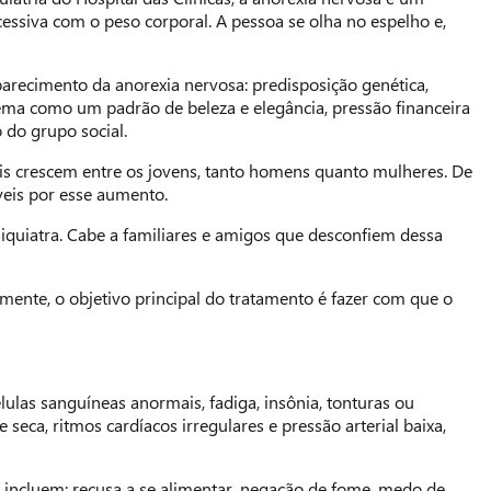
essiva com o peso corporal. A pessoa se olha no espelho e,
parecimento da anorexia nervosa: predisposição genética,
ma como um padrão de beleza e elegância, pressão financeira
 do grupo social.
s crescem entre os jovens, tanto homens quanto mulheres. De
veis por esse aumento.
iquiatra. Cabe a familiares e amigos que desconfiem dessa
amente, o objetivo principal do tratamento é fazer com que o
lulas sanguíneas anormais, fadiga, insônia, tonturas ou
eca, ritmos cardíacos irregulares e pressão arterial baixa,
 incluem: recusa a se alimentar, negação de fome, medo de