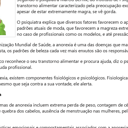
transtorno alimentar caracterizado pela preocupação exc
apesar de estar extremamente magra, se vê gorda.
O psiquiatra explica que diversos fatores favorecem o a
padrões atuais de moda, que favorecem a magreza extre
no caso de profissionais como os modelos, e até pressão
ização Mundial de Saúde, a anorexia é uma das doenças que mai
sta, os padrões de beleza cada vez mais enxutos são os responsá
 reconhece o seu transtorno alimentar e procura ajuda, diz o ps
uda profissional.
xia, existem componentes fisiológicos e psicológicos. Fisiologic
esmo que seja contra a sua vontade, ele alerta.
a
ntomas de anorexia incluem extrema perda de peso, contagem de cé
quebra dos cabelos, ausência de menstruação nas mulheres, pele s
rísticas emocionais e comportamentais associados com a anorexia