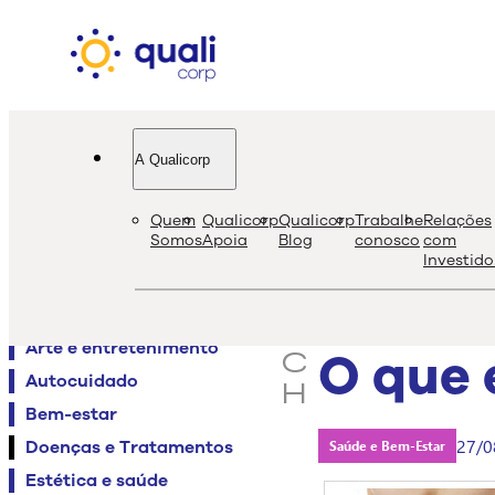
A Qualicorp
quali
bl
Quem
Qualicorp
Qualicorp
Trabalhe
Relações
s
Somos
Apoia
Blog
conosco
com
Investido
e
Agenda QualiViva
a
Alimentação
r
Arte e entretenimento
O que 
c
Autocuidado
h
Bem-estar
27/0
Doenças e Tratamentos
Saúde e Bem-Estar
Estética e saúde