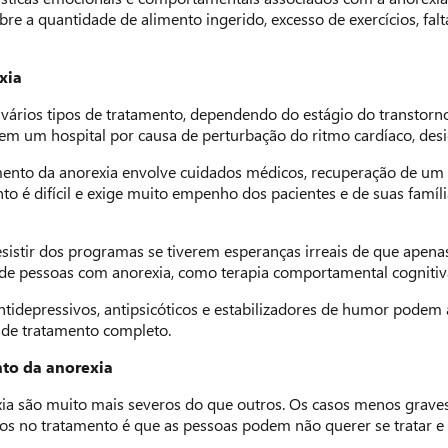
re a quantidade de alimento ingerido, excesso de exercícios, falta
xia
vários tipos de tratamento, dependendo do estágio do transtorno
m um hospital por causa de perturbação do ritmo cardíaco, desidr
nto da anorexia envolve cuidados médicos, recuperação de um pe
to é difícil e exige muito empenho dos pacientes e de suas famíli
istir dos programas se tiverem esperanças irreais de que apenas 
 de pessoas com anorexia, como terapia comportamental cognitiva i
idepressivos, antipsicóticos e estabilizadores de humor podem
de tratamento completo.
nto da anorexia
xia são muito mais severos do que outros. Os casos menos grave
os no tratamento é que as pessoas podem não querer se tratar