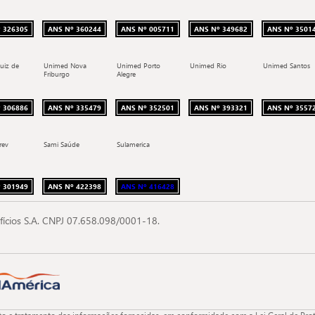
 326305
ANS Nº 360244
ANS Nº 005711
ANS Nº 349682
ANS Nº 3501
uiz de
Unimed Nova
Unimed Porto
Unimed Rio
Unimed Santos
Friburgo
Alegre
 306886
ANS Nº 335479
ANS Nº 352501
ANS Nº 393321
ANS Nº 3557
rev
Sami Saúde
Sulamerica
 301949
ANS Nº 422398
ANS Nº 416428
fícios S.A. CNPJ 07.658.098/0001-18.