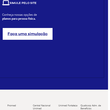
SIMULE PELO SITE
Conheça nossas opções de
planos para pessoa física.
Faça uma simulação
Promed
Central Nacional
Unimed Fortaleza
Qualicorp Adm. de
Unimed
Benefícios