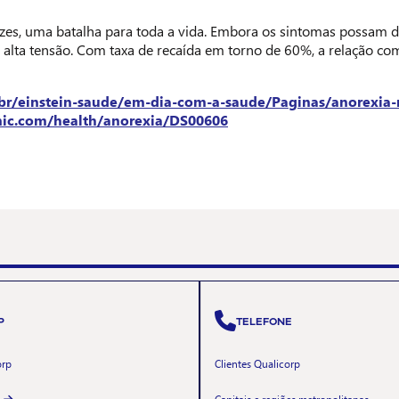
ezes, uma batalha para toda a vida. Embora os sintomas possam 
 alta tensão. Com taxa de recaída em torno de 60%, a relação co
.br/einstein-saude/em-dia-com-a-saude/Paginas/anorexia-
nic.com/health/anorexia/DS00606
P
TELEFONE
orp
Clientes Qualicorp