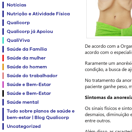
Notícias
Nutrição e Atividade Física
Qualicorp
Qualicorp já Apoiou
QualiViva
De acordo com a Organ
Saúde da Família
acordo com o especiali
Saúde da mulher
Raramente um anoréxico
Saúde do homem
condição, a busca de aj
Saúde do trabalhador
No tratamento da anore
Saúde e Bem-Estar
paciente ganhe peso, m
Saúde e Bem-Estar
Sintomas da anorexi
Saúde mental
Os sinais físicos e si
Tudo sobre planos de saúde e
desmaios, diminuição e 
bem-estar | Blog Qualicorp
entre outros.
Uncategorized
Além disso, as caracte