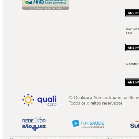
ANS Nº
Unimed J
Fora
ANS Nº
OdontoP
ANS Nº
© Qualicorp Administradora de Bene
Todos os direitos reservados