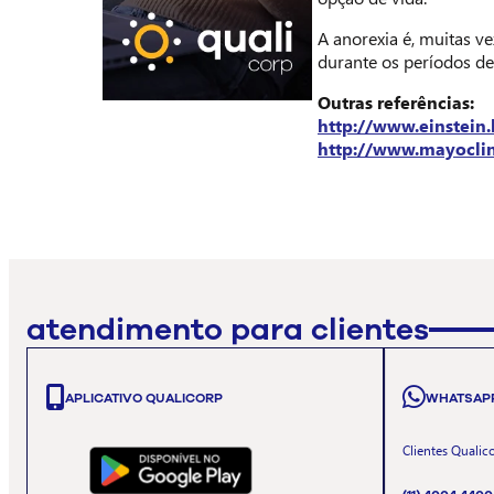
A anorexia é, muitas v
durante os períodos de
Outras referências:
http://www.einstein
http://www.mayocli
atendimento para clientes
APLICATIVO QUALICORP
WHATSAP
Clientes Qualic