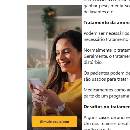
ganhar peso, mentir sob
de laxantes etc.
Tratamento da anore
Podem ser necessários 
necessário tratamento e
Normalmente, o tratame
Geralmente, o tratamen
distúrbio.
Os pacientes podem des
são usados para tratar
Medicamentos como ant
parte de um programa 
Desafios no tratame
Alguns casos de anore
Um dos maiores desafi
opção de vida.