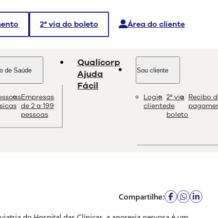
mento
2ª via do boleto
Área do cliente
Qualicorp
o de Saúde
Sou cliente
Ajuda
Fácil
essoas
Empresas
Login
2ª via
Recibo d
dade e as melhores soluções sobre saúde e bem-estar.
ísicas
de 2 a 199
cliente
de
pagame
pessoas
boleto
Compartilhe:
uiatria do Hospital das Clínicas, a anorexia nervosa é um