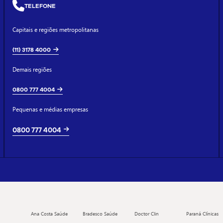
TELEFONE
Capitais e regiões metropolitanas
(11) 3178 4000
Demais regiões
0800 777 4004
Pequenas e médias empresas
0800 777 4004
Ana Costa Saúde
Bradesco Saúde
Doctor Clin
Paraná Clínicas