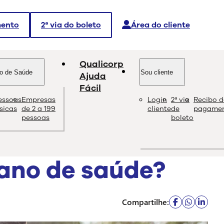
mento
2ª via do boleto
Área do cliente
Qualicorp
o de Saúde
Sou cliente
Ajuda
Fácil
essoas
Empresas
Login
2ª via
Recibo d
dade e as melhores soluções sobre saúde e bem-estar.
ísicas
de 2 a 199
cliente
de
pagame
pessoas
boleto
lano de saúde?
Compartilhe: