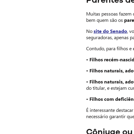
Muitas pessoas fazem 
bem quem são os
pare
No
site do Senado
, v
seguradoras, apenas pa
Contudo, para filhos e 
•
Filhos recém-nascid
•
Filhos naturais, ad
•
Filhos naturais, ad
do titular, e estejam c
•
Filhos com deficiên
É interessante destaca
necessário garantir qu
Cônjuge ou