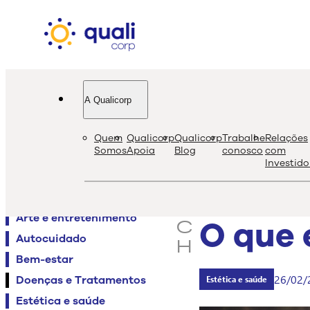
A Qualicorp
quali
bl
Quem
Qualicorp
Qualicorp
Trabalhe
Relações
s
Somos
Apoia
Blog
conosco
com
Investido
e
Agenda QualiViva
a
Alimentação
r
Arte e entretenimento
O que 
c
Autocuidado
h
Bem-estar
26/02/
Doenças e Tratamentos
Estética e saúde
Estética e saúde