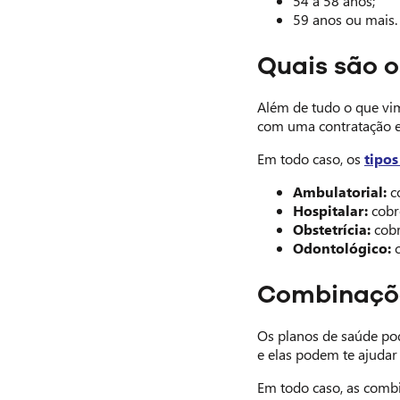
54 a 58 anos;
59 anos ou mais.
Quais são o
Além de tudo o que vim
com uma contratação e 
Em todo caso, os
tipos
Ambulatorial:
co
Hospitalar:
cobre
Obstetrícia:
cobr
Odontológico:
c
Combinaçõe
Os planos de saúde po
e elas podem te ajudar 
Em todo caso, as combi