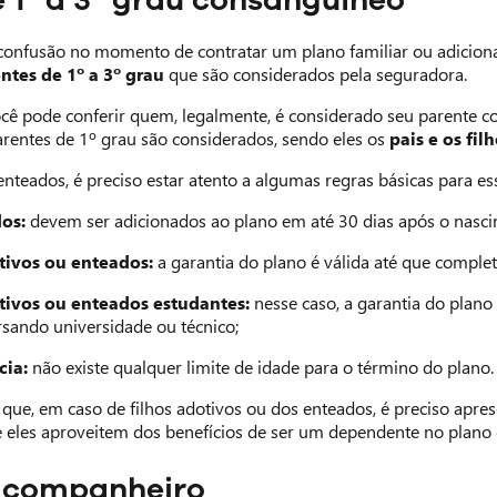
confusão no momento de contratar um plano familiar ou adicio
ntes de 1º a 3º grau
que são considerados pela seguradora.
ocê pode conferir quem, legalmente, é considerado seu parente c
rentes de 1º grau são considerados, sendo eles os
pais e os filh
enteados, é preciso estar atento a algumas regras básicas para es
os:
devem ser adicionados ao plano em até 30 dias após o nascim
otivos ou enteados:
a garantia do plano é válida até que comple
otivos ou enteados estudantes:
nesse caso, a garantia do plano
ursando universidade ou técnico;
cia:
não existe qualquer limite de idade para o término do plano.
r que, em caso de filhos adotivos ou dos enteados, é preciso apre
e eles aproveitem dos benefícios de ser um dependente no plano 
 companheiro