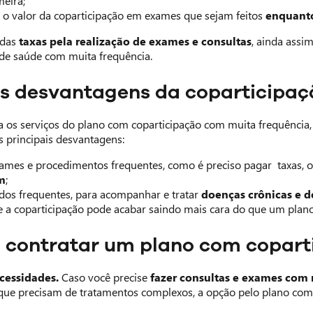
meira;
r o valor da coparticipação em exames que sejam feitos
enquanto
adas
taxas pela realização de exames e consultas
, ainda assi
de saúde com muita frequência.
as desvantagens da coparticipaç
a os serviços do plano com coparticipação com muita frequência
s principais desvantagens:
ames e procedimentos frequentes, como é preciso pagar taxas, 
m
;
dos frequentes, para acompanhar e tratar
doenças crônicas e d
 a coparticipação pode acabar saindo mais cara do que um pla
a contratar um plano com copart
cessidades.
Caso você precise
fazer consultas e exames com
que precisam de tratamentos complexos, a opção pelo plano com