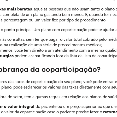
xas mais baratas
, aquelas pessoas que não usam tanto o plano
a completa de um plano gastando bem menos. E, quando for necessár
a porcentagem ou um valor fixo por tipo de procedimento.
 o ponto principal. Um plano com coparticipação pode te ajudar 
ir às consultas, sem ter que pagar o valor total cobrado pelo médi
s na realização de uma série de procedimentos médicos;
enos, você tem direito a um atendimento com a mesma qualidad
irurgias
podem acabar ficando fora da lista da lista de copartici
obrança da coparticipação?
lores das taxas de coparticipação do seu plano, você pode entrar
 plano, pode esclarecer os valores das taxas diretamente com seu
ora do setor, tem algumas regras em relação aos planos de saúd
r o valor integral
do paciente ou um preço superior ao que o 
 o valor da coparticipação caso o paciente precise fazer o
retorn