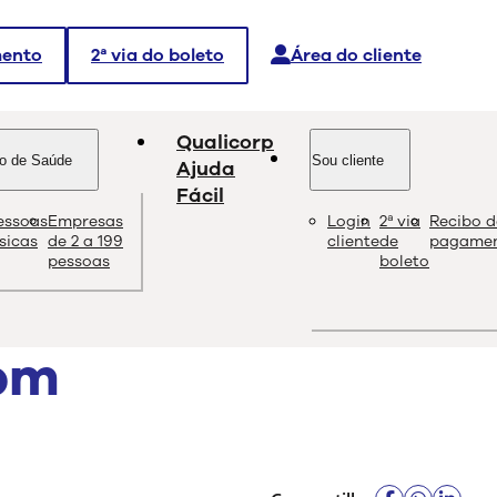
mento
2ª via do boleto
Área do cliente
Qualicorp
o de Saúde
Sou cliente
Ajuda
Fácil
essoas
Empresas
Login
2ª via
Recibo d
dade e as melhores soluções sobre saúde e bem-estar.
ísicas
de 2 a 199
cliente
de
pagame
pessoas
boleto
com