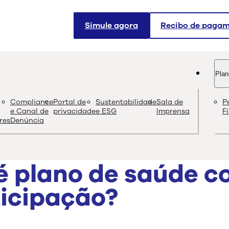
Simule agora
Recibo de paga
Plan
og
Compliance
Portal de
Sustentabilidade
Sala de
P
Conteúdo de quali
e Canal de
privacidade
e ESG
Imprensa
F
res
Denúncia
é plano de saúde 
icipação?