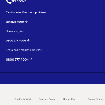
TELEFONE
Capitais e regiões metropolitanas
(11) 3178 4000
Demais regiões
0800 777 4004
Pequenas e médias empresas
0800 777 4004
Ana Costa Saúde
Bradesco Saúde
Doctor Clin
Paraná Clínicas