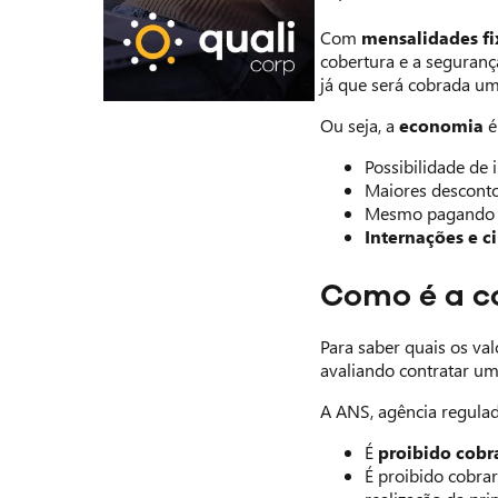
Com
mensalidades fi
cobertura e a seguranç
já que será cobrada um
Ou seja, a
economia
é
Possibilidade de 
Maiores desconto
Mesmo pagando m
Internações e c
Como é a c
Para saber quais os va
avaliando contratar um
A ANS, agência regulad
É
proibido cobra
É proibido cobrar