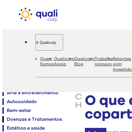
A Qualicorp
quali
bl
Quem
Qualicorp
Qualicorp
Trabalhe
Relações
s
Somos
Apoia
Blog
conosco
com
Investido
e
Agenda QualiViva
a
Alimentação
r
Arte e entretenimento
O que 
c
Autocuidado
h
copart
Bem-estar
Doenças e Tratamentos
Estética e saúde