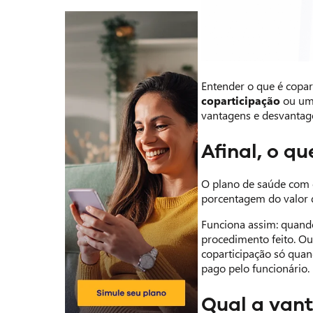
Entender o que é copar
coparticipação
ou um 
vantagens e desvantag
Afinal, o q
O plano de saúde com c
porcentagem do valor d
Funciona assim: quando
procedimento feito. Ou
coparticipação só quan
pago pelo funcionário.
Qual a van