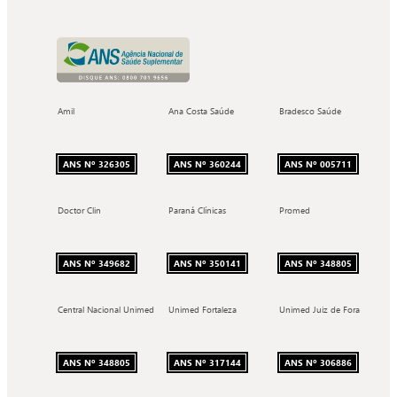
Amil
Ana Costa Saúde
Bradesco Saúde
ANS Nº 326305
ANS Nº 360244
ANS Nº 005711
Doctor Clin
Paraná Clínicas
Promed
ANS Nº 349682
ANS Nº 350141
ANS Nº 348805
Central Nacional Unimed
Unimed Fortaleza
Unimed Juiz de Fora
ANS Nº 348805
ANS Nº 317144
ANS Nº 306886