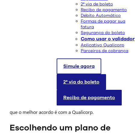
2ª via de boleto
Recibo de pagamento
Débito Automático
Formas de pagar sua
fatura
Segurança do boleto
Como usar o validador
Escolher um plano de saúde é a melhor forma de
Aplicativo Qualicorp
garantir que você, sua família ou os colaboradores da
Parceiros de cobrança
sua empresa tenham acesso a um atendimento
facilitado, consultas, exames e tratamentos. No entanto,
Simule agora
a escolha de um plano que ofereça a cobertura que
você precisa por um preço acessível nem sempre é
fácil. É por isso que a Qualicorp traz para você o Plano
2ª via do boleto
de Adesão Amil.
Recibo de pagamento
Continue lendo para saber por que um plano de saúde
Amil pode ser exatamente o que você procura e por
que o melhor acordo é com a Qualicorp.
Escolhendo um plano de