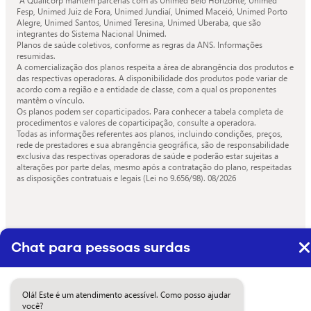
¹A Qualicorp mantém parcerias com as Unimed Belo Horizonte, Unimed
Fesp, Unimed Juiz de Fora, Unimed Jundiaí, Unimed Maceió, Unimed Porto
Alegre, Unimed Santos, Unimed Teresina, Unimed Uberaba, que são
integrantes do Sistema Nacional Unimed.
Planos de saúde coletivos, conforme as regras da ANS. Informações
resumidas.
A comercialização dos planos respeita a área de abrangência dos produtos e
das respectivas operadoras. A disponibilidade dos produtos pode variar de
acordo com a região e a entidade de classe, com a qual os proponentes
mantêm o vínculo.
Os planos podem ser coparticipados. Para conhecer a tabela completa de
procedimentos e valores de coparticipação, consulte a operadora.
Todas as informações referentes aos planos, incluindo condições, preços,
rede de prestadores e sua abrangência geográfica, são de responsabilidade
exclusiva das respectivas operadoras de saúde e poderão estar sujeitas a
alterações por parte delas, mesmo após a contratação do plano, respeitadas
as disposições contratuais e legais (Lei no 9.656/98).
08/2026
Chat para pessoas surdas
Olá! Este é um atendimento acessível. Como posso ajudar
você?