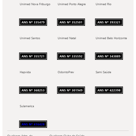
Unimed Nova Friburgo
Unimed Porto Alegre
Unimed Rio
ANS Nº 335479
ANS Nº 352501
ANS Nº 393321
Unimed Santos
Unimed Natal
Unimed Belo Horizonte
ANS Nº 355721
ANS Nº 335592
ANS Nº 343889
Hapvida
OdontoPrev
Sami Saúde
ANS Nº 368253
ANS Nº 301949
ANS Nº 422398
Sulamerica
ANS Nº 416428
Qualicorp Adm. de
Qualicorp Clube de Saúde