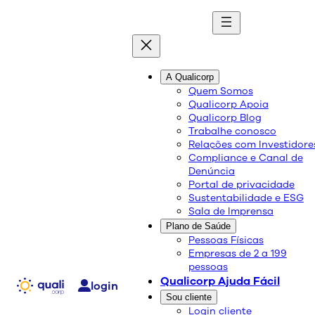
quali
blog
A Qualicorp
Quem Somos
Qualicorp Apoia
Conteúdo de qualidade e as melhores soluções
Qualicorp Blog
sobre saúde e bem-estar.
Trabalhe conosco
Relações com Investidore
Compliance e Canal de
Plano de adesão Amil
Denúncia
Portal de privacidade
Sustentabilidade e ESG
Sala de Imprensa
Qualicorp
Plano de Saúde
26/03/2021
Pessoas Físicas
Compartilhe:
Empresas de 2 a 199
pessoas
Qualicorp Ajuda Fácil
login
Sou cliente
Login cliente