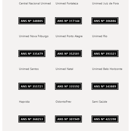
Central Nacional Unimed
Unimed Fortaleza
Unimed Juiz de Fora
ANS Nº 348805
ANS Nº 317144
ANS Nº 306886
Unimed Nova Friburgo
Unimed Porto Alegre
Unimed Rio
ANS Nº 335479
ANS Nº 352501
ANS Nº 393321
Unimed Santos
Unimed Natal
Unimed Belo Horizonte
ANS Nº 355721
ANS Nº 335592
ANS Nº 343889
Hapvida
OdontoPrev
Sami Saúde
ANS Nº 368253
ANS Nº 301949
ANS Nº 422398