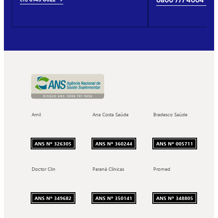
0800 777 4004
Amil
Ana Costa Saúde
Bradesco Saúde
ANS Nº 326305
ANS Nº 360244
ANS Nº 005711
Doctor Clin
Paraná Clínicas
Promed
ANS Nº 349682
ANS Nº 350141
ANS Nº 348805