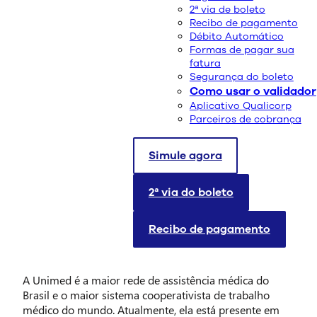
2ª via de boleto
Recibo de pagamento
Débito Automático
Formas de pagar sua
fatura
Segurança do boleto
Como usar o validador
Aplicativo Qualicorp
Parceiros de cobrança
Se você está procurando por uma rede de assistência
médica, é normal que você queria saber mais sobre as
seguradoras e os serviços mais famosos. Então, para
Simule agora
ajudar você, hoje vamos falar sobre os planos de saúde
adesão Unimed.
2ª via do boleto
Conheça mais sobre a
Recibo de pagamento
Unimed
A Unimed é a maior rede de assistência médica do
Brasil e o maior sistema cooperativista de trabalho
médico do mundo. Atualmente, ela está presente em