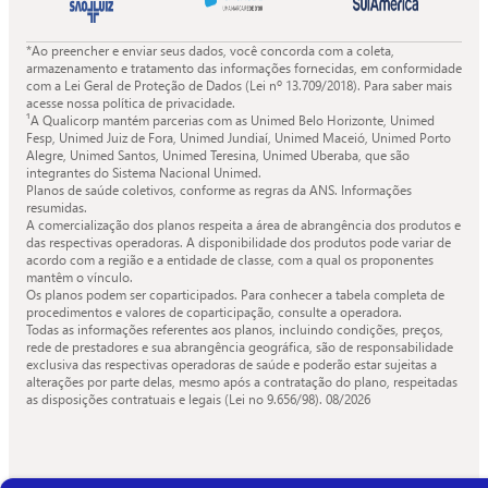
*Ao preencher e enviar seus dados, você concorda com a coleta,
armazenamento e tratamento das informações fornecidas, em conformidade
com a Lei Geral de Proteção de Dados (Lei nº 13.709/2018). Para saber mais
acesse nossa política de privacidade.
¹A Qualicorp mantém parcerias com as Unimed Belo Horizonte, Unimed
Fesp, Unimed Juiz de Fora, Unimed Jundiaí, Unimed Maceió, Unimed Porto
Alegre, Unimed Santos, Unimed Teresina, Unimed Uberaba, que são
integrantes do Sistema Nacional Unimed.
Planos de saúde coletivos, conforme as regras da ANS. Informações
resumidas.
A comercialização dos planos respeita a área de abrangência dos produtos e
das respectivas operadoras. A disponibilidade dos produtos pode variar de
acordo com a região e a entidade de classe, com a qual os proponentes
mantêm o vínculo.
Os planos podem ser coparticipados. Para conhecer a tabela completa de
procedimentos e valores de coparticipação, consulte a operadora.
Todas as informações referentes aos planos, incluindo condições, preços,
rede de prestadores e sua abrangência geográfica, são de responsabilidade
exclusiva das respectivas operadoras de saúde e poderão estar sujeitas a
alterações por parte delas, mesmo após a contratação do plano, respeitadas
as disposições contratuais e legais (Lei no 9.656/98).
08/2026