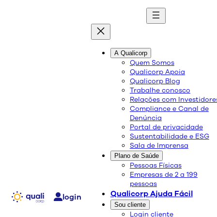
quali
blog
A Qualicorp
Quem Somos
Qualicorp Apoia
Conteúdo de qualidade e as melhores soluções
Qualicorp Blog
sobre saúde e bem-estar.
Trabalhe conosco
Relações com Investidore
Compliance e Canal de
Planos de saúde adesão
Denúncia
Portal de privacidade
Unimed
Sustentabilidade e ESG
Sala de Imprensa
Plano de Saúde
Qualicorp
Pessoas Físicas
Empresas de 2 a 199
19/03/2021
pessoas
Compartilhe:
Qualicorp Ajuda Fácil
login
Sou cliente
Login cliente