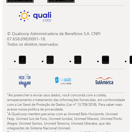
© Qualicorp Administradora de Benefícios S.A. CNPJ
07.658.098/0001-18.
Todos os direitos reservados
Acessar
Acessar
Acessar
Acessar
o
o
o
o
Facebook
X
Instagram
Youtube
da
da
da
da
Quali.
Quali.
Quali.
Quali.
*Ao preencher e enviar seus dados, você concorda com a coleta,
armazenamento e tratamento das informações fornecidas, em conformidade
com a Lei Geral de Proteção de Dados (Lei nº 13.709/2018). Para saber mais
acesse nossa política de privacidade.
¹A Qualicorp mantém parcerias com as Unimed Belo Horizonte, Unimed
Fesp, Unimed Juiz de Fora, Unimed Jundiaí, Unimed Maceió, Unimed Porto
Alegre, Unimed Santos, Unimed Teresina, Unimed Uberaba, que são
integrantes do Sistema Nacional Unimed.