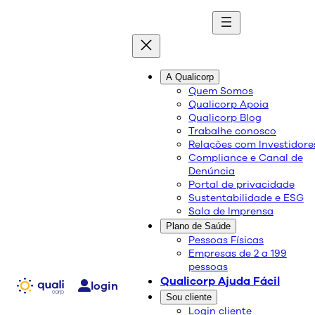
quali
blog
A Qualicorp
Quem Somos
Qualicorp Apoia
Conteúdo de qualidade e as melhores soluções
Qualicorp Blog
sobre saúde e bem-estar.
Trabalhe conosco
Relações com Investidore
Compliance e Canal de
Prevenção de doenças
Denúncia
Portal de privacidade
crônicas: hábitos saudáveis
Sustentabilidade e ESG
Sala de Imprensa
podem aumentar sua
Plano de Saúde
longevidade
Pessoas Físicas
Empresas de 2 a 199
pessoas
Qualicorp Ajuda Fácil
Saúde e Bem-Estar
login
02/12/2024
Sou cliente
Login cliente
Compartilhe: