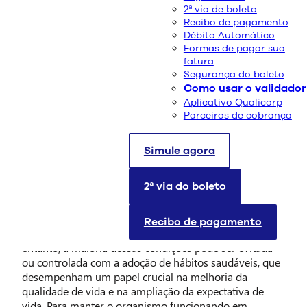
2ª via de boleto
Recibo de pagamento
Débito Automático
Formas de pagar sua
fatura
Segurança do boleto
Como usar o validador
Aplicativo Qualicorp
Parceiros de cobrança
Simule agora
As doenças crônicas, como diabetes, hipertensão,
2ª via do boleto
doenças cardiovasculares e certos tipos de câncer,
representam um dos maiores desafios à saúde pública
no mundo, sendo responsáveis por uma grande
Recibo de pagamento
parcela dos óbitos e incapacidades permanentes. No
entanto, a maioria dessas condições pode ser evitada
ou controlada com a adoção de hábitos saudáveis, que
desempenham um papel crucial na melhoria da
qualidade de vida e na ampliação da expectativa de
vida. Para manter o organismo funcionando em