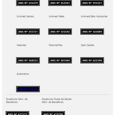
ANS Nº 335479
ANS Nº 352501
ANS Nº 393321
Unimed Santos
Unimed Natal
Unimed Belo Horizonte
ANS Nº 355721
ANS Nº 335592
ANS Nº 343889
Hapvida
OdontoPrev
Sami Saúde
ANS Nº 368253
ANS Nº 301949
ANS Nº 422398
Sulamerica
ANS Nº 416428
Qualicorp Adm. de
Qualicorp Clube de Saúde
Benefícios
Adm. de Benefícios
ANS Nº 417173
ANS Nº 419290