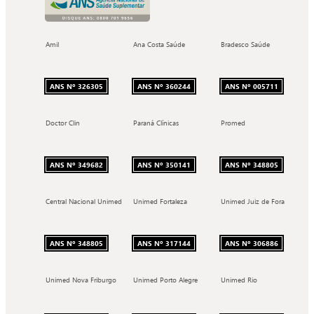
Amil
Ana Costa Saúde
Bradesco Saúde
ANS Nº 326305
ANS Nº 360244
ANS Nº 005711
Doctor Clin
Paraná Clínicas
Promed
ANS Nº 349682
ANS Nº 350141
ANS Nº 348805
Central Nacional Unimed
Unimed Fortaleza
Unimed Juiz de Fora
ANS Nº 348805
ANS Nº 317144
ANS Nº 306886
Unimed Nova Friburgo
Unimed Porto Alegre
Unimed Rio