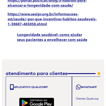
https://portal.pucrs.br/blog/5-habitos-para-
alcancar-a-longevidade-com-saude/
https://www.sesipr.org.br/informacoes-
sst/saude/-por-que-incentivar-habitos-saudaveis-
1-38687-465858.shtml
Longevidade saudável: como ajudar
seus pacientes a envelhecer com saúde
atendimento para clientes
APLICATIVO QUALICORP
WHATSAPP
Clientes Qualicorp