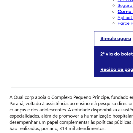
Segura
Como u
Aplicat
Parcei
Simule agora
2ª via do bole
Recibo de pa
A Qualicorp apoia o Complexo Pequeno Príncipe, fundado 
Paraná, voltado à assistência, ao ensino e à pesquisa direci
crianças e dos adolescentes. A entidade disponibiliza assis
especialidades, além de promover a humanização hospitala
desempenhar um papel complementar às políticas públicas 
São realizados, por ano, 314 mil atendimentos.