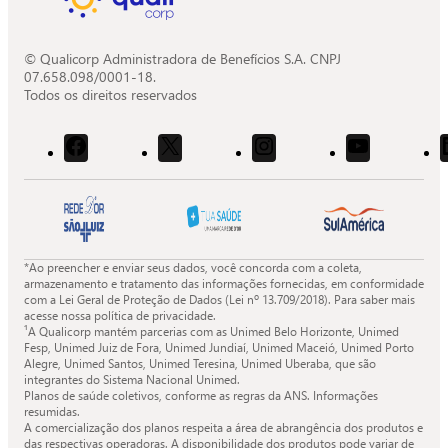
© Qualicorp Administradora de Benefícios S.A. CNPJ
07.658.098/0001-18.
Todos os direitos reservados
Acessar
Acessar
Acessar
Acessar
o
o
o
o
Facebook
X
Instagram
Youtube
da
da
da
da
Quali.
Quali.
Quali.
Quali.
*Ao preencher e enviar seus dados, você concorda com a coleta,
armazenamento e tratamento das informações fornecidas, em conformidade
com a Lei Geral de Proteção de Dados (Lei nº 13.709/2018). Para saber mais
acesse nossa política de privacidade.
¹A Qualicorp mantém parcerias com as Unimed Belo Horizonte, Unimed
Fesp, Unimed Juiz de Fora, Unimed Jundiaí, Unimed Maceió, Unimed Porto
Alegre, Unimed Santos, Unimed Teresina, Unimed Uberaba, que são
integrantes do Sistema Nacional Unimed.
Planos de saúde coletivos, conforme as regras da ANS. Informações
resumidas.
A comercialização dos planos respeita a área de abrangência dos produtos e
das respectivas operadoras. A disponibilidade dos produtos pode variar de