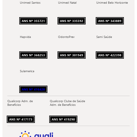
Unimed Santos
Unimed Natal
Unimed Belo Horizonte
ANS Nº 355721
ANS Nº 335592
ANS Nº 343889
Hapvida
OdontoPrev
Sami Saúde
ANS Nº 368253
ANS Nº 301949
ANS Nº 422398
Sulamerica
ANS Nº 416428
Qualicorp Adm. de
Qualicorp Clube de Saúde
Benefícios
Adm. de Benefícios
ANS Nº 417173
ANS Nº 419290