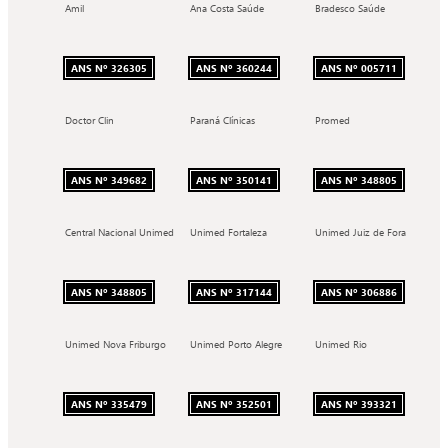
Amil
Ana Costa Saúde
Bradesco Saúde
ANS Nº 326305
ANS Nº 360244
ANS Nº 005711
Doctor Clin
Paraná Clínicas
Promed
ANS Nº 349682
ANS Nº 350141
ANS Nº 348805
Central Nacional Unimed
Unimed Fortaleza
Unimed Juiz de Fora
ANS Nº 348805
ANS Nº 317144
ANS Nº 306886
Unimed Nova Friburgo
Unimed Porto Alegre
Unimed Rio
ANS Nº 335479
ANS Nº 352501
ANS Nº 393321