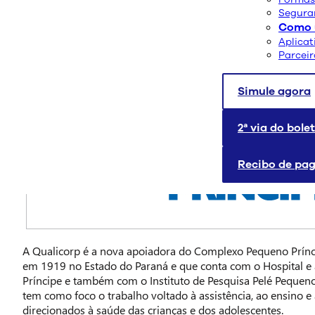
Segura
Como u
Aplicat
Parcei
Simule agora
2ª via do bole
Recibo de pa
A Qualicorp é a nova apoiadora do Complexo Pequeno Prínc
em 1919 no Estado do Paraná e que conta com o Hospital e
Príncipe e também com o Instituto de Pesquisa Pelé Pequen
tem como foco o trabalho voltado à assistência, ao ensino e
direcionados à saúde das crianças e dos adolescentes.