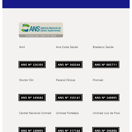
Amil
Ana Costa Saúde
Bradesco Saúde
ANS Nº 326305
ANS Nº 360244
ANS Nº 005711
Doctor Clin
Paraná Clínicas
Promed
ANS Nº 349682
ANS Nº 350141
ANS Nº 348805
Central Nacional Unimed
Unimed Fortaleza
Unimed Juiz de Fora
ANS Nº 348805
ANS Nº 317144
ANS Nº 306886