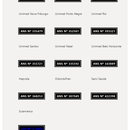
Unimed Nova Friburgo
Unimed Porto Alegre
Unimed Rio
ANS Nº 335479
ANS Nº 352501
ANS Nº 393321
Unimed Santos
Unimed Natal
Unimed Belo Horizonte
ANS Nº 355721
ANS Nº 335592
ANS Nº 343889
Hapvida
OdontoPrev
Sami Saúde
ANS Nº 368253
ANS Nº 301949
ANS Nº 422398
Sulamerica
ANS Nº 416428