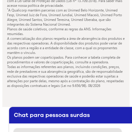
com a Lei Geral de Proteção de Dados (Lei nº 13.709/2018). Para saber mais
acesse nossa política de privacidade.
¹A Qualicorp mantém parcerias com as Unimed Belo Horizonte, Unimed
Fesp, Unimed Juiz de Fora, Unimed Jundiaí, Unimed Maceió, Unimed Porto
Alegre, Unimed Santos, Unimed Teresina, Unimed Uberaba, que são
integrantes do Sistema Nacional Unimed.
Planos de saúde coletivos, conforme as regras da ANS. Informações
resumidas.
A comercialização dos planos respeita a área de abrangência dos produtos e
das respectivas operadoras. A disponibilidade dos produtos pode variar de
acordo com a região e a entidade de classe, com a qual os proponentes
mantêm o vínculo.
Os planos podem ser coparticipados. Para conhecer a tabela completa de
procedimentos e valores de coparticipação, consulte a operadora.
Todas as informações referentes aos planos, incluindo condições, preços,
rede de prestadores e sua abrangência geográfica, são de responsabilidade
exclusiva das respectivas operadoras de saúde e poderão estar sujeitas a
alterações por parte delas, mesmo após a contratação do plano, respeitadas
as disposições contratuais e legais (Lei no 9.656/98).
08/2026
Chat para pessoas surdas