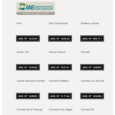
Amil
Ana Costa Saúde
Bradesco Saúde
ANS Nº 326305
ANS Nº 360244
ANS Nº 005711
Doctor Clin
Paraná Clínicas
Promed
ANS Nº 349682
ANS Nº 350141
ANS Nº 348805
Central Nacional Unimed
Unimed Fortaleza
Unimed Juiz de Fora
ANS Nº 348805
ANS Nº 317144
ANS Nº 306886
Unimed Nova Friburgo
Unimed Porto Alegre
Unimed Rio