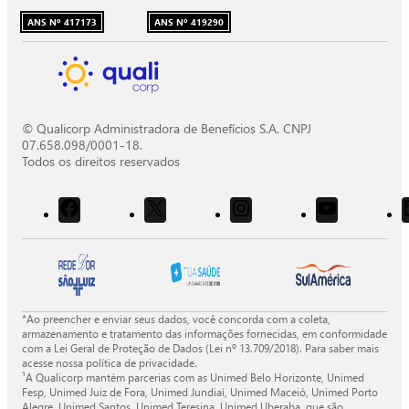
ANS Nº 417173
ANS Nº 419290
© Qualicorp Administradora de Benefícios S.A. CNPJ
07.658.098/0001-18.
Todos os direitos reservados
Acessar
Acessar
Acessar
Acessar
o
o
o
o
Facebook
X
Instagram
Youtube
da
da
da
da
Quali.
Quali.
Quali.
Quali.
*Ao preencher e enviar seus dados, você concorda com a coleta,
armazenamento e tratamento das informações fornecidas, em conformidade
com a Lei Geral de Proteção de Dados (Lei nº 13.709/2018). Para saber mais
acesse nossa política de privacidade.
¹A Qualicorp mantém parcerias com as Unimed Belo Horizonte, Unimed
Fesp, Unimed Juiz de Fora, Unimed Jundiaí, Unimed Maceió, Unimed Porto
Alegre, Unimed Santos, Unimed Teresina, Unimed Uberaba, que são