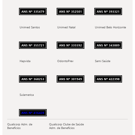
ANS Nº 335479
ANS Nº 352501
ANS Nº 393321
Unimed Santos
Unimed Natal
Unimed Belo Horizonte
ANS Nº 355721
ANS Nº 335592
ANS Nº 343889
Hapvida
OdontoPrev
Sami Saúde
ANS Nº 368253
ANS Nº 301949
ANS Nº 422398
Sulamerica
ANS Nº 416428
Qualicorp Adm. de
Qualicorp Clube de Saúde
Benefícios
Adm. de Benefícios