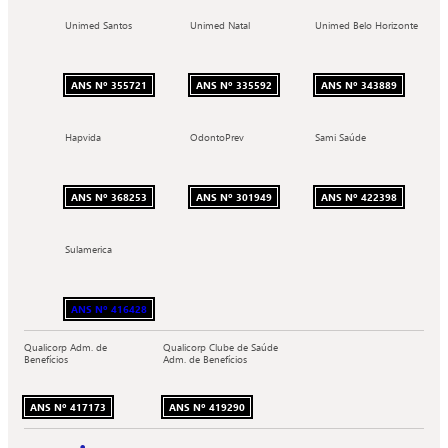
Unimed Santos
Unimed Natal
Unimed Belo Horizonte
ANS Nº 355721
ANS Nº 335592
ANS Nº 343889
Hapvida
OdontoPrev
Sami Saúde
ANS Nº 368253
ANS Nº 301949
ANS Nº 422398
Sulamerica
ANS Nº 416428
Qualicorp Adm. de
Qualicorp Clube de Saúde
Benefícios
Adm. de Benefícios
ANS Nº 417173
ANS Nº 419290