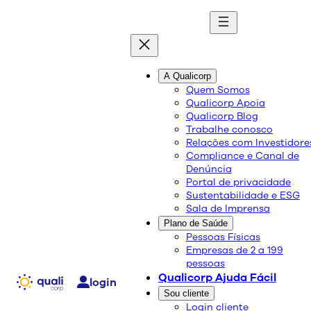
quali
blog
A Qualicorp
Quem Somos
Qualicorp Apoia
Conteúdo de qualidade e as melhores soluções
Qualicorp Blog
sobre saúde e bem-estar.
Trabalhe conosco
Relações com Investidore
Compliance e Canal de
Qualicorp compra carteira
Denúncia
Portal de privacidade
com 55 mil clientes no
Sustentabilidade e ESG
Sala de Imprensa
segmento coletivo por
Plano de Saúde
adesão
Pessoas Físicas
Empresas de 2 a 199
pessoas
Qualicorp Ajuda Fácil
Notícias
login
09/12/2020
Sou cliente
Login cliente
Compartilhe: