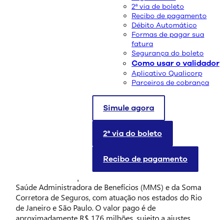
2ª via de boleto
Recibo de pagamento
Débito Automático
Formas de pagar sua
fatura
Segurança do boleto
Como usar o validador
Aplicativo Qualicorp
Parceiros de cobrança
Simule agora
2ª via do boleto
Aquisição reforça a atuação da Companhia nos
estados do Rio de Janeiro e São Paulo
Recibo de pagamento
A Qualicorp anuncia a compra de carteira de cerca de
55 mil clientes de planos de saúde da Muito Mais
Saúde Administradora de Benefícios (MMS) e da Soma
Corretora de Seguros, com atuação nos estados do Rio
de Janeiro e São Paulo. O valor pago é de
aproximadamente R$ 176 milhões, sujeito a ajustes.