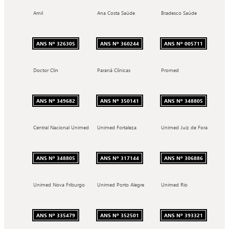
Amil
Ana Costa Saúde
Bradesco Saúde
ANS Nº 326305
ANS Nº 360244
ANS Nº 005711
Doctor Clin
Paraná Clínicas
Promed
ANS Nº 349682
ANS Nº 350141
ANS Nº 348805
Central Nacional Unimed
Unimed Fortaleza
Unimed Juiz de Fora
ANS Nº 348805
ANS Nº 317144
ANS Nº 306886
Unimed Nova Friburgo
Unimed Porto Alegre
Unimed Rio
ANS Nº 335479
ANS Nº 352501
ANS Nº 393321