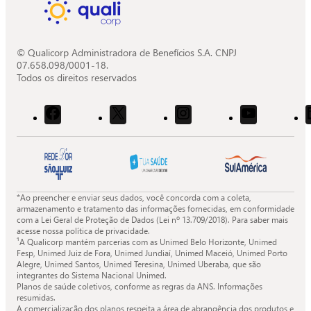
© Qualicorp Administradora de Benefícios S.A. CNPJ
07.658.098/0001-18.
Todos os direitos reservados
Acessar
Acessar
Acessar
Acessar
o
o
o
o
Facebook
X
Instagram
Youtube
da
da
da
da
Quali.
Quali.
Quali.
Quali.
*Ao preencher e enviar seus dados, você concorda com a coleta,
armazenamento e tratamento das informações fornecidas, em conformidade
com a Lei Geral de Proteção de Dados (Lei nº 13.709/2018). Para saber mais
acesse nossa política de privacidade.
¹A Qualicorp mantém parcerias com as Unimed Belo Horizonte, Unimed
Fesp, Unimed Juiz de Fora, Unimed Jundiaí, Unimed Maceió, Unimed Porto
Alegre, Unimed Santos, Unimed Teresina, Unimed Uberaba, que são
integrantes do Sistema Nacional Unimed.
Planos de saúde coletivos, conforme as regras da ANS. Informações
resumidas.
A comercialização dos planos respeita a área de abrangência dos produtos e