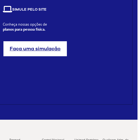
SIMULE PELO SITE
Conheça nossas opções de
planos para pessoa física.
Faça uma simulação
Promed
Central Nacional
Unimed Fortaleza
Qualicorp Adm. de