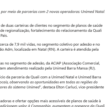
ção por meio de parcerias com 2 novas operadoras: Unimed Natal
 de duas carteiras de clientes no segmento de planos de saúde
 de regionalização, fortalecimento do relacionamento da Quali
País.
cerca de 7,9 mil vidas, no segmento coletivo por adesão e no
 Adm, localizada em Natal (RN). A carteira é atendida pela
odas no segmento de adesão, da ACIAP (Associação Comercial,
ra tem atendimento realizado pela Unimed Barra Mansa (RJ).
nício da parceria da Quali com a Unimed Natal e Unimed Barra
locais, observando as oportunidades em todas as regiões do
dores do sistema Unimed
”, destaca Elton Carluci, vice-presidente
adoras e ofertar opções mais acessíveis de planos de saúde à
 adicionem valor à Companhia, aumentem a presença da Quali