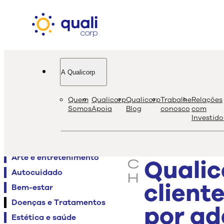
A Qualicorp
quali
bl
Quem
Qualicorp
Qualicorp
Trabalhe
Relações
s
Somos
Apoia
Blog
conosco
com
Investido
e
Agenda QualiViva
a
Alimentação
r
Arte e entretenimento
Qualic
c
Autocuidado
h
client
Bem-estar
Doenças e Tratamentos
por ad
Estética e saúde