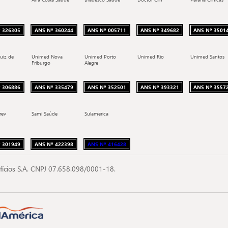
 326305
ANS Nº 360244
ANS Nº 005711
ANS Nº 349682
ANS Nº 3501
uiz de
Unimed Nova
Unimed Porto
Unimed Rio
Unimed Santos
Friburgo
Alegre
 306886
ANS Nº 335479
ANS Nº 352501
ANS Nº 393321
ANS Nº 3557
rev
Sami Saúde
Sulamerica
 301949
ANS Nº 422398
ANS Nº 416428
fícios S.A. CNPJ 07.658.098/0001-18.