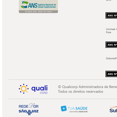
ANS Nº
Unimed J
Fora
ANS Nº
OdontoP
ANS Nº
© Qualicorp Administradora de Bene
Todos os direitos reservados