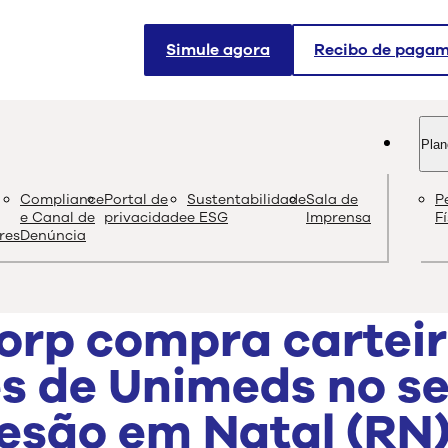
Simule agora
Recibo de paga
Plan
og
Compliance
Portal de
Sustentabilidade
Sala de
P
Conteúdo de quali
e Canal de
privacidade
e ESG
Imprensa
F
res
Denúncia
orp compra carteir
es de Unimeds no s
esão em Natal (RN