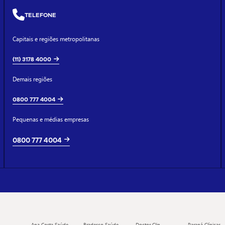
TELEFONE
Capitais e regiões metropolitanas
(11) 3178 4000
Demais regiões
0800 777 4004
Pequenas e médias empresas
0800 777 4004
Ana Costa Saúde
Bradesco Saúde
Doctor Clin
Paraná Clínicas