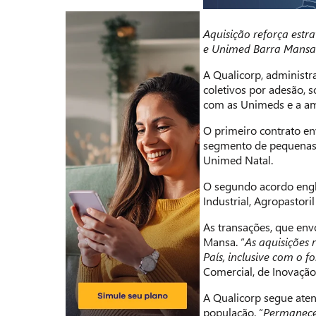
Aquisição reforça estr
e Unimed Barra Mansa
A Qualicorp, administr
coletivos por adesão, 
com as Unimeds e a amp
O primeiro contrato en
segmento de pequenas e
Unimed Natal.
O segundo acordo englo
Industrial, Agropastori
As transações, que env
Mansa. “
As aquisições 
País, inclusive com o 
Comercial, de Inovação
A Qualicorp segue aten
população. “
Permanece