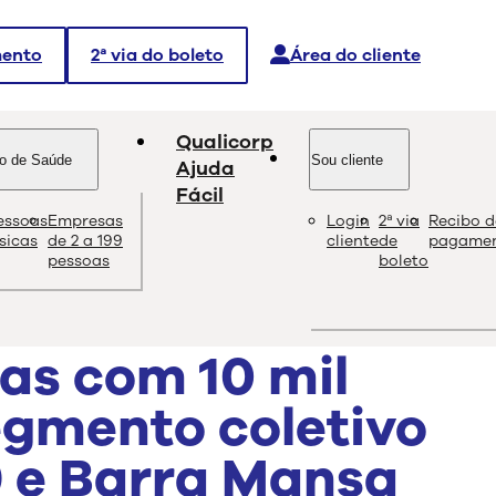
mento
2ª via do boleto
Área do cliente
Qualicorp
o de Saúde
Sou cliente
Ajuda
Fácil
essoas
Empresas
Login
2ª via
Recibo d
dade e as melhores soluções sobre saúde e bem-estar.
ísicas
de 2 a 199
cliente
de
pagame
pessoas
boleto
as com 10 mil
egmento coletivo
) e Barra Mansa