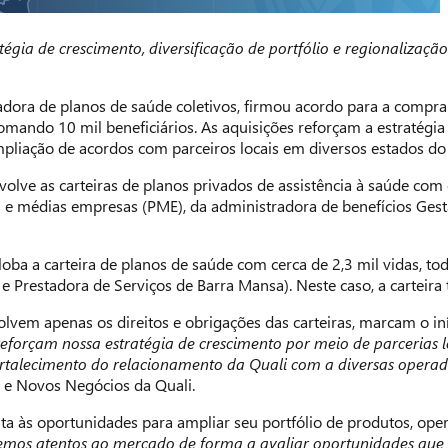
atégia de crescimento, diversificação de portfólio e regionaliza
adora de planos de saúde coletivos, firmou acordo para a compra
somando 10 mil beneficiários. As aquisições reforçam a estratégia
liação de acordos com parceiros locais em diversos estados do 
volve as carteiras de planos privados de assistência à saúde com 
 médias empresas (PME), da administradora de benefícios Gestão
ba a carteira de planos de saúde com cerca de 2,3 mil vidas, t
l e Prestadora de Serviços de Barra Mansa). Neste caso, a cartei
olvem apenas os direitos e obrigações das carteiras, marcam o i
reforçam nossa estratégia de crescimento por meio de parcerias 
fortalecimento do relacionamento da Quali com a diversas opera
 e Novos Negócios da Quali.
ta às oportunidades para ampliar seu portfólio de produtos, oper
mos atentos ao mercado de forma a avaliar oportunidades que