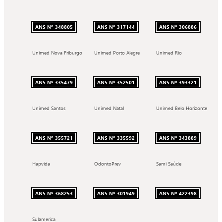
ANS Nº 348805
ANS Nº 317144
ANS Nº 306886
Unimed Nova Friburgo
Unimed Porto Alegre
Unimed Rio
ANS Nº 335479
ANS Nº 352501
ANS Nº 393321
Unimed Santos
Unimed Natal
Unimed Belo Horizonte
ANS Nº 355721
ANS Nº 335592
ANS Nº 343889
Hapvida
OdontoPrev
Sami Saúde
ANS Nº 368253
ANS Nº 301949
ANS Nº 422398
Sulamerica