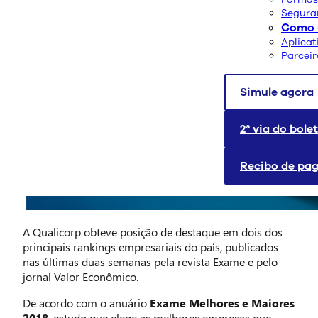
Segura
Como u
Aplicat
Parcei
Simule agora
2ª via do bole
Recibo de pa
A Qualicorp obteve posição de destaque em dois dos
principais rankings empresariais do país, publicados
nas últimas duas semanas pela revista Exame e pelo
jornal Valor Econômico.
De acordo com o anuário
Exame Melhores e Maiores
2018
, estudo que elege as melhores empresas que