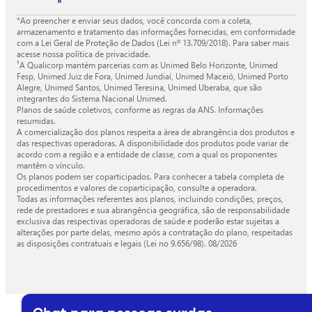
*Ao preencher e enviar seus dados, você concorda com a coleta,
armazenamento e tratamento das informações fornecidas, em conformidade
com a Lei Geral de Proteção de Dados (Lei nº 13.709/2018). Para saber mais
acesse nossa política de privacidade.
¹A Qualicorp mantém parcerias com as Unimed Belo Horizonte, Unimed
Fesp, Unimed Juiz de Fora, Unimed Jundiaí, Unimed Maceió, Unimed Porto
Alegre, Unimed Santos, Unimed Teresina, Unimed Uberaba, que são
integrantes do Sistema Nacional Unimed.
Planos de saúde coletivos, conforme as regras da ANS. Informações
resumidas.
A comercialização dos planos respeita a área de abrangência dos produtos e
das respectivas operadoras. A disponibilidade dos produtos pode variar de
acordo com a região e a entidade de classe, com a qual os proponentes
mantêm o vínculo.
Os planos podem ser coparticipados. Para conhecer a tabela completa de
procedimentos e valores de coparticipação, consulte a operadora.
Todas as informações referentes aos planos, incluindo condições, preços,
rede de prestadores e sua abrangência geográfica, são de responsabilidade
exclusiva das respectivas operadoras de saúde e poderão estar sujeitas a
alterações por parte delas, mesmo após a contratação do plano, respeitadas
as disposições contratuais e legais (Lei no 9.656/98).
08/2026