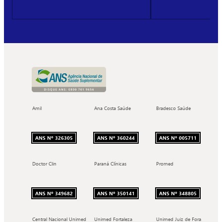
Amil
Ana Costa Saúde
Bradesco Saúde
ANS Nº 326305
ANS Nº 360244
ANS Nº 005711
Doctor Clin
Paraná Clínicas
Promed
ANS Nº 349682
ANS Nº 350141
ANS Nº 348805
Central Nacional Unimed
Unimed Fortaleza
Unimed Juiz de Fora