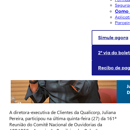
Segura
Como u
Aplicat
Parcei
Simule agora
2ª via do bole
Recibo de pa
A diretora-executiva de Clientes da Qualicorp, Juliana
Pereira, participou na última quinta-feira (27) da 161ª
Reunião do Comitê Nacional de Ouvidorias da