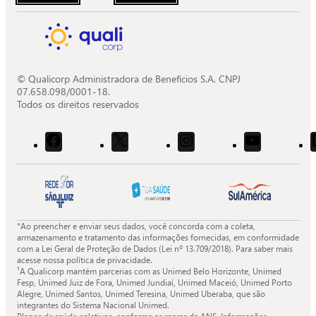
© Qualicorp Administradora de Benefícios S.A. CNPJ
07.658.098/0001-18.
Todos os direitos reservados
Acessar
Acessar
Acessar
Acessar
o
o
o
o
Facebook
X
Instagram
Youtube
da
da
da
da
Quali.
Quali.
Quali.
Quali.
*Ao preencher e enviar seus dados, você concorda com a coleta,
armazenamento e tratamento das informações fornecidas, em conformidade
com a Lei Geral de Proteção de Dados (Lei nº 13.709/2018). Para saber mais
acesse nossa política de privacidade.
¹A Qualicorp mantém parcerias com as Unimed Belo Horizonte, Unimed
Fesp, Unimed Juiz de Fora, Unimed Jundiaí, Unimed Maceió, Unimed Porto
Alegre, Unimed Santos, Unimed Teresina, Unimed Uberaba, que são
integrantes do Sistema Nacional Unimed.