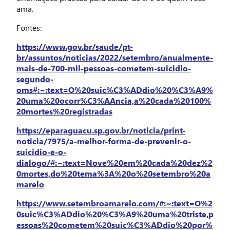
ama.
Fontes:
https://www.gov.br/saude/pt-
br/assuntos/noticias/2022/setembro/anualmente-
mais-de-700-mil-pessoas-cometem-suicidio-
segundo-
oms#:~:text=O%20suic%C3%ADdio%20%C3%A9%
20uma%20ocorr%C3%AAncia,a%20cada%20100%
20mortes%20registradas
https://eparaguacu.sp.gov.br/noticia/print-
noticia/7975/a-melhor-forma-de-prevenir-o-
suicidio-e-o-
dialogo/#:~:text=Nove%20em%20cada%20dez%2
0mortes,do%20tema%3A%20o%20setembro%20a
marelo
https://www.setembroamarelo.com/#:~:text=O%2
0suic%C3%ADdio%20%C3%A9%20uma%20triste,p
essoas%20cometem%20suic%C3%ADdio%20por%