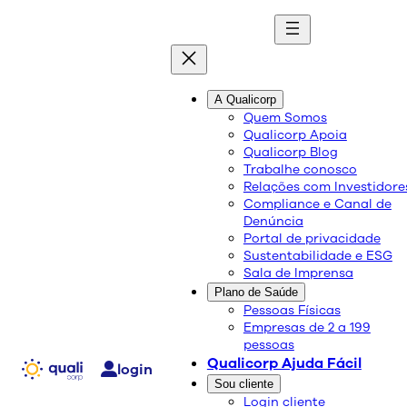
quali
blog
A Qualicorp
Quem Somos
Qualicorp Apoia
Conteúdo de qualidade e as melhores soluções
Qualicorp Blog
sobre saúde e bem-estar.
Trabalhe conosco
Relações com Investidore
Compliance e Canal de
Setembro Amarelo –
Denúncia
Portal de privacidade
conscientização sobre a
Sustentabilidade e ESG
Sala de Imprensa
prevenção do suicídio e a
Plano de Saúde
promoção da saúde
Pessoas Físicas
Empresas de 2 a 199
mental.
pessoas
Qualicorp Ajuda Fácil
login
Sou cliente
Saúde e Bem-Estar
Login cliente