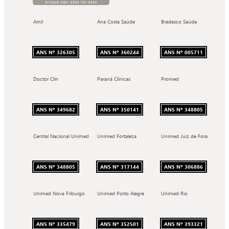
Amil
Ana Costa Saúde
Bradesco Saúde
ANS Nº 326305
ANS Nº 360244
ANS Nº 005711
Doctor Clin
Paraná Clínicas
Promed
ANS Nº 349682
ANS Nº 350141
ANS Nº 348805
Central Nacional Unimed
Unimed Fortaleza
Unimed Juiz de Fora
ANS Nº 348805
ANS Nº 317144
ANS Nº 306886
Unimed Nova Friburgo
Unimed Porto Alegre
Unimed Rio
ANS Nº 335479
ANS Nº 352501
ANS Nº 393321