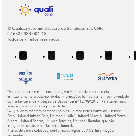
© Qualicorp Administradora de Benefícios S.A. CNPJ
07.658.098/0001-18.
Todos os direitos reservados
Acessar
Acessar
Acessar
Acessar
o
o
o
o
Facebook
X
Instagram
Youtube
da
da
da
da
Quali.
Quali.
Quali.
Quali.
*Ao preencher e enviar seus dados, você concorda com a coleta,
armazenamento e tratamento das informações fornecidas, em conformidade
com a Lei Geral de Proteção de Dados (Lei nº 13.709/2018). Para saber mais
acesse nossa política de privacidade.
¹A Qualicorp mantém parcerias com as Unimed Belo Horizonte, Unimed
Fesp, Unimed Juiz de Fora, Unimed Jundiaí, Unimed Maceió, Unimed Porto
Alegre, Unimed Santos, Unimed Teresina, Unimed Uberaba, que são
integrantes do Sistema Nacional Unimed.
Planos de saúde coletivos, conforme as regras da ANS. Informações
resumidas.