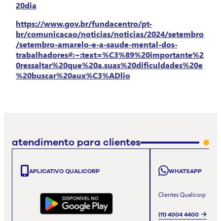
20dia
https://www.gov.br/fundacentro/pt-
br/comunicacao/noticias/noticias/2024/setembro
/setembro-amarelo-e-a-saude-mental-dos-
trabalhadores#:~:text=%C3%89%20importante%2
0ressaltar%20que%20a,suas%20dificuldades%20e
%20buscar%20aux%C3%ADlio
atendimento para clientes
APLICATIVO QUALICORP
WHATSAPP
Clientes Qualicorp
(11) 4004 4400