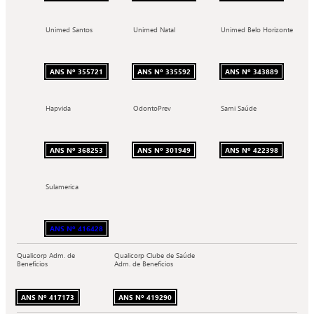
Unimed Santos
Unimed Natal
Unimed Belo Horizonte
ANS Nº 355721
ANS Nº 335592
ANS Nº 343889
Hapvida
OdontoPrev
Sami Saúde
ANS Nº 368253
ANS Nº 301949
ANS Nº 422398
Sulamerica
ANS Nº 416428
Qualicorp Adm. de
Qualicorp Clube de Saúde
Benefícios
Adm. de Benefícios
ANS Nº 417173
ANS Nº 419290