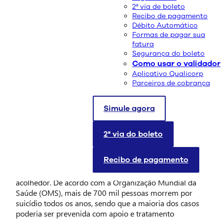
01/09/2025
2ª via de boleto
Compartilhe:
Recibo de pagamento
Débito Automático
Formas de pagar sua
fatura
Segurança do boleto
Como usar o validador
Aplicativo Qualicorp
Parceiros de cobrança
Simule agora
2ª via do boleto
Falar sobre saúde mental e prevenção do suicídio é
fundamental para salvar vidas, mas ainda envolve
Recibo de pagamento
muitos tabus. A
campanha Setembro Amarelo
busca
quebrar esse silêncio, incentivando o diálogo aberto e
acolhedor. De acordo com a Organização Mundial da
Saúde (OMS), mais de 700 mil pessoas morrem por
suicídio todos os anos, sendo que a maioria dos casos
poderia ser prevenida com apoio e tratamento