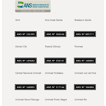
Amil
Ana Costa Saúde
Bradesco Saúde
ANS Nº 326305
ANS Nº 360244
ANS Nº 005711
Doctor Clin
Paraná Clínicas
Promed
ANS Nº 349682
ANS Nº 350141
ANS Nº 348805
Central Nacional Unimed
Unimed Fortaleza
Unimed Juiz de Fora
ANS Nº 348805
ANS Nº 317144
ANS Nº 306886
Unimed Nova Friburgo
Unimed Porto Alegre
Unimed Rio