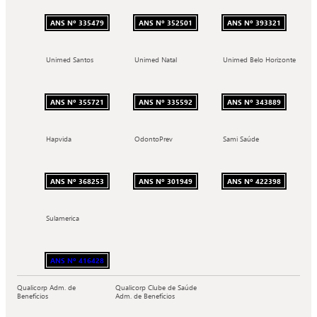
ANS Nº 335479
ANS Nº 352501
ANS Nº 393321
Unimed Santos
Unimed Natal
Unimed Belo Horizonte
ANS Nº 355721
ANS Nº 335592
ANS Nº 343889
Hapvida
OdontoPrev
Sami Saúde
ANS Nº 368253
ANS Nº 301949
ANS Nº 422398
Sulamerica
ANS Nº 416428
Qualicorp Adm. de
Qualicorp Clube de Saúde
Benefícios
Adm. de Benefícios