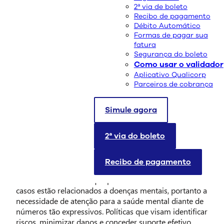
2ª via de boleto
Recibo de pagamento
Débito Automático
Formas de pagar sua
fatura
Segurança do boleto
Como usar o validador
Aplicativo Qualicorp
Parceiros de cobrança
O Setembro Amarelo é uma campanha voltada para a
prevenção do suicídio e conscientização do impacto
Simule agora
dessas mortes. Nesse ano o lema da campanha é “A
vida é a melhor escolha!”. Estima-se que
2ª via do boleto
aproximadamente 700.000 pessoas no último ano
tenham perdido suas vidas, segundo relatório da
Organização Mundial da Saúde.
Recibo de pagamento
É necessário salientar que praticamente 100% desses
casos estão relacionados a doenças mentais, portanto a
necessidade de atenção para a saúde mental diante de
números tão expressivos. Políticas que visam identificar
riscos, minimizar danos e conceder suporte efetivo