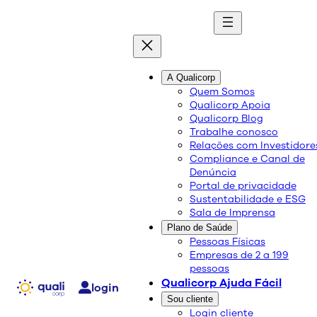
quali
blog
A Qualicorp
Quem Somos
Qualicorp Apoia
Conteúdo de qualidade e as melhores soluções
Qualicorp Blog
sobre saúde e bem-estar.
Trabalhe conosco
Relações com Investidore
Compliance e Canal de
SETEMBRO AMARELO
Denúncia
Portal de privacidade
Sustentabilidade e ESG
Sala de Imprensa
Saúde e Bem-Estar
Plano de Saúde
20/09/2022
Pessoas Físicas
Compartilhe:
Empresas de 2 a 199
pessoas
Qualicorp Ajuda Fácil
login
Sou cliente
Login cliente