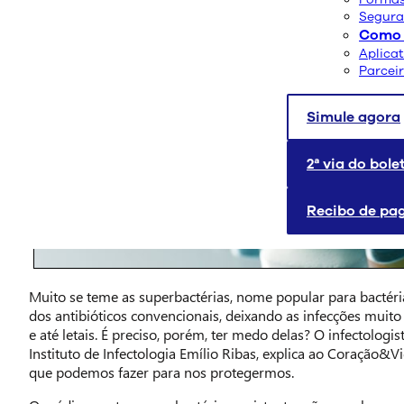
Segura
Como 
Aplica
Parcei
Simule agora
2ª via do bole
Recibo de p
Muito se teme as superbactérias, nome popular para bactéria
dos antibióticos convencionais, deixando as infecções muito m
e até letais. É preciso, porém, ter medo delas? O infectologis
Instituto de Infectologia Emílio Ribas, explica ao Coração&Vi
que podemos fazer para nos protegermos.