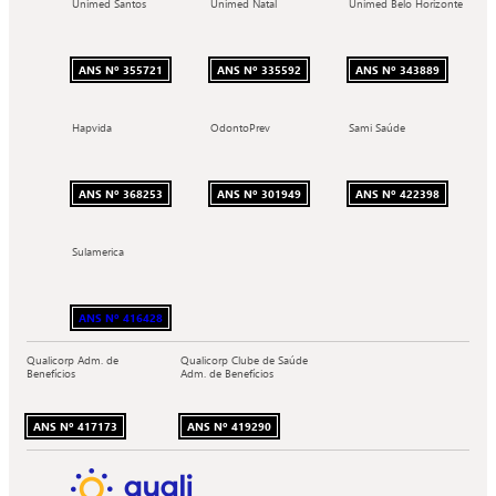
Unimed Santos
Unimed Natal
Unimed Belo Horizonte
ANS Nº 355721
ANS Nº 335592
ANS Nº 343889
Hapvida
OdontoPrev
Sami Saúde
ANS Nº 368253
ANS Nº 301949
ANS Nº 422398
Sulamerica
ANS Nº 416428
Qualicorp Adm. de
Qualicorp Clube de Saúde
Benefícios
Adm. de Benefícios
ANS Nº 417173
ANS Nº 419290