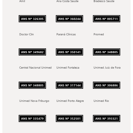
Amil
Ana Costa Saúde
Bradesco Saúde
ANS Nº 326305
ANS Nº 360244
ANS Nº 005711
Doctor Clin
Paraná Clínicas
Promed
ANS Nº 349682
ANS Nº 350141
ANS Nº 348805
Central Nacional Unimed
Unimed Fortaleza
Unimed Juiz de Fora
ANS Nº 348805
ANS Nº 317144
ANS Nº 306886
Unimed Nova Friburgo
Unimed Porto Alegre
Unimed Rio
ANS Nº 335479
ANS Nº 352501
ANS Nº 393321