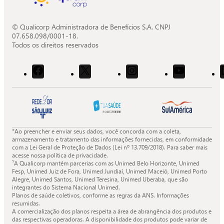
© Qualicorp Administradora de Benefícios S.A. CNPJ
07.658.098/0001-18.
Todos os direitos reservados
Acessar
Acessar
Acessar
Acessar
o
o
o
o
Facebook
X
Instagram
Youtube
da
da
da
da
Quali.
Quali.
Quali.
Quali.
*Ao preencher e enviar seus dados, você concorda com a coleta,
armazenamento e tratamento das informações fornecidas, em conformidade
com a Lei Geral de Proteção de Dados (Lei nº 13.709/2018). Para saber mais
acesse nossa política de privacidade.
¹A Qualicorp mantém parcerias com as Unimed Belo Horizonte, Unimed
Fesp, Unimed Juiz de Fora, Unimed Jundiaí, Unimed Maceió, Unimed Porto
Alegre, Unimed Santos, Unimed Teresina, Unimed Uberaba, que são
integrantes do Sistema Nacional Unimed.
Planos de saúde coletivos, conforme as regras da ANS. Informações
resumidas.
A comercialização dos planos respeita a área de abrangência dos produtos e
das respectivas operadoras. A disponibilidade dos produtos pode variar de