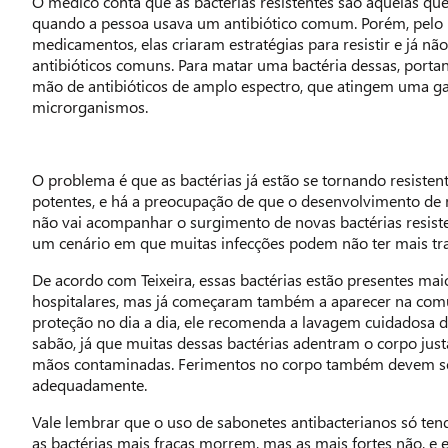
O médico conta que as bactérias resistentes são aquelas qu
quando a pessoa usava um antibiótico comum. Porém, pelo 
medicamentos, elas criaram estratégias para resistir e já n
antibióticos comuns. Para matar uma bactéria dessas, porta
mão de antibióticos de amplo espectro, que atingem uma 
microrganismos.
O problema é que as bactérias já estão se tornando resistent
potentes, e há a preocupação de que o desenvolvimento d
não vai acompanhar o surgimento de novas bactérias resiste
um cenário em que muitas infecções podem não ter mais tr
De acordo com Teixeira, essas bactérias estão presentes m
hospitalares, mas já começaram também a aparecer na co
proteção no dia a dia, ele recomenda a lavagem cuidadosa 
sabão, já que muitas dessas bactérias adentram o corpo jus
mãos contaminadas. Ferimentos no corpo também devem se
adequadamente.
Vale lembrar que o uso de sabonetes antibacterianos só tend
as bactérias mais fracas morrem, mas as mais fortes não, e 