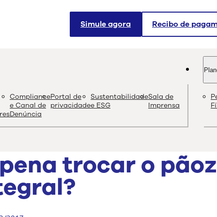
Simule agora
Recibo de paga
Plan
og
Compliance
Portal de
Sustentabilidade
Sala de
P
Conteúdo de quali
e Canal de
privacidade
e ESG
Imprensa
F
res
Denúncia
 pena trocar o pãoz
tegral?