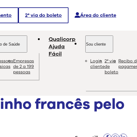
mento
2ª via do boleto
Área do cliente
Qualicorp
o de Saúde
Sou cliente
Ajuda
Fácil
essoas
Empresas
Login
2ª via
Recibo d
dade e as melhores soluções sobre saúde e bem-estar.
ísicas
de 2 a 199
cliente
de
pagame
pessoas
boleto
inho francês pelo