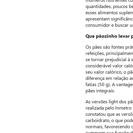
quantidades, poucos be
esses alimentos suplem
apresentam significânci
consumidor e buscar u
Que pãozinho levar p
Os pães são fontes prát
refeições, principalme
se tornar prejudicial 
considerável valor caló
seu valor calórico, o p
diferença em relação a
fatias (50 g). A vantag
pães integrais.
As versões light dos p
realizada pelo Inmetro 
constatou que as vers
carboidrato, o que pode
normais, favorecendo 
cumprem sua função de