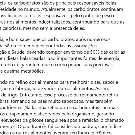
la, os carboidratos são os principais responsáveis pelas
obesidade no mundo. Atualmente, os carboidratos continuam
assificados como os responsáveis pelo ganho de peso e
ras nos alimentos industrializados, contribuindo para que as
s calóricas, mesmo sem a presença deles.
ncia, é bom saber que os carboidratos, após numerosos
inda são recomendados por todas as associações
rição e Saúde, devendo compor em torno de 50% das calorias
em dietas balanceadas. São importantes fontes de energia,
cérebro, e garantem que o corpo poupe suas preciosas
da queima metabólica.
indo no refino dos alimentos para melhorar o seu sabor e
ação na fabricação de vários outros alimentos. Assim,
de trigo. Entretanto, esse processo de refinamento retira
fibras, tornando os pães muito saborosos, mas também
utrientes. Na farinha refinada, os carboidratos são mais
dos e rapidamente absorvidos pelo organismo, gerando
 elevações da glicose sanguínea após a refeição, o chamado
limentos. O pão francês foi considerado padrão, com índice
odos os outros alimentos tiveram seu índice glicêmico