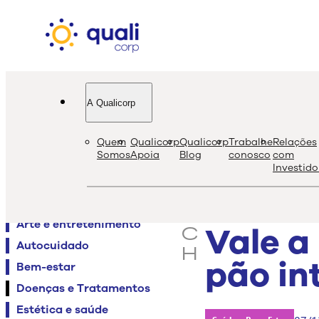
A Qualicorp
quali
bl
Quem
Qualicorp
Qualicorp
Trabalhe
Relações
s
Somos
Apoia
Blog
conosco
com
Investido
e
Agenda QualiViva
a
Alimentação
r
Arte e entretenimento
Vale a
c
Autocuidado
h
pão in
Bem-estar
Doenças e Tratamentos
Estética e saúde