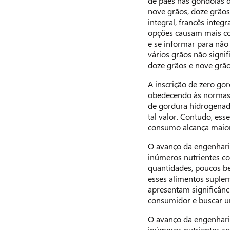
de pães nas gôndolas d
nove grãos, doze grãos, 
integral, francês integr
opções causam mais con
e se informar para não
vários grãos não signi
doze grãos e nove grão
A inscrição de zero go
obedecendo às normas 
de gordura hidrogenada
tal valor. Contudo, ess
consumo alcança maior
O avanço da engenharia
inúmeros nutrientes c
quantidades, poucos be
esses alimentos suplem
apresentam significânci
consumidor e buscar u
O avanço da engenharia
inúmeros nutrientes c