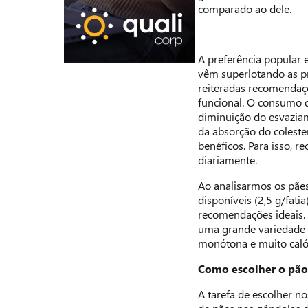
comparado ao dele.
A preferência popular 
vêm superlotando as pr
reiteradas recomendaçõ
funcional. O consumo d
diminuição do esvazia
da absorção do coleste
benéficos. Para isso, 
diariamente.
Ao analisarmos os pães
disponíveis (2,5 g/fati
recomendações ideais. P
uma grande variedade 
monótona e muito calór
Como escolher o pão
A tarefa de escolher n