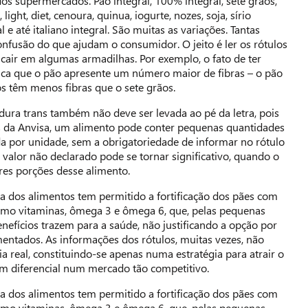
os supermercados. Pão integral, 100% integral, sete grãos,
light, diet, cenoura, quinua, iogurte, nozes, soja, sírio
al e até italiano integral. São muitas as variações. Tantas
fusão do que ajudam o consumidor. O jeito é ler os rótulos
 cair em algumas armadilhas. Por exemplo, o fato de ter
fica que o pão apresente um número maior de fibras – o pão
s têm menos fibras que o sete grãos.
rdura trans também não deve ser levada ao pé da letra, pois
da Anvisa, um alimento pode conter pequenas quantidades
 por unidade, sem a obrigatoriedade de informar no rótulo
e valor não declarado pode se tornar significativo, quando o
es porções desse alimento.
 dos alimentos tem permitido a fortificação dos pães com
omo vitaminas, ômega 3 e ômega 6, que, pelas pequenas
nefícios trazem para a saúde, não justificando a opção por
entados. As informações dos rótulos, muitas vezes, não
a real, constituindo-se apenas numa estratégia para atrair o
m diferencial num mercado tão competitivo.
 dos alimentos tem permitido a fortificação dos pães com
omo vitaminas, ômega 3 e ômega 6, que, pelas pequenas