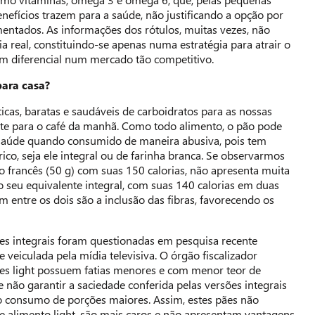
nefícios trazem para a saúde, não justificando a opção por
entados. As informações dos rótulos, muitas vezes, não
a real, constituindo-se apenas numa estratégia para atrair o
m diferencial num mercado tão competitivo.
ara casa?
icas, baratas e saudáveis de carboidratos para as nossas
nte para o café da manhã. Como todo alimento, o pão pode
à saúde quando consumido de maneira abusiva, pois tem
rico, seja ele integral ou de farinha branca. Se observarmos
ão francês (50 g) com suas 150 calorias, não apresenta muita
o seu equivalente integral, com suas 140 calorias em duas
em entre os dois são a inclusão das fibras, favorecendo os
ães integrais foram questionadas em pesquisa recente
e veiculada pela mídia televisiva. O órgão fiscalizador
ões light possuem fatias menores e com menor teor de
 não garantir a saciedade conferida pelas versões integrais
o consumo de porções maiores. Assim, estes pães não
 alimento light, são mais caros e não apresentam vantagens