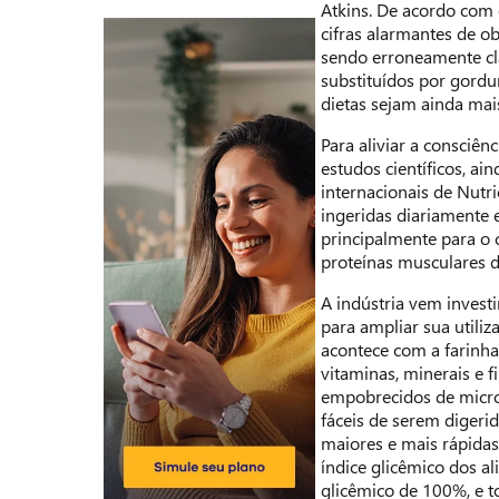
Atkins. De acordo com e
cifras alarmantes de 
sendo erroneamente cl
substituídos por gordu
dietas sejam ainda mai
Para aliviar a consciê
estudos científicos, a
internacionais de Nut
ingeridas diariamente 
principalmente para o 
proteínas musculares 
A indústria vem invest
para ampliar sua utiliz
acontece com a farinha 
vitaminas, minerais e 
empobrecidos de micron
fáceis de serem digeri
maiores e mais rápidas
índice glicêmico dos a
glicêmico de 100%, e t